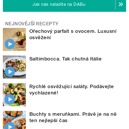
Jak nás naladíte na DABu
NEJNOVĚJŠÍ RECEPTY
Ořechový parfait s ovocem. Luxusní
osvěžení
Saltimbocca. Tak chutná Itálie
Rychlé osvěžující saláty. Podávejte
vychlazené!
Buchty s meruňkami. Právě je na ně
ten nejlepší čas