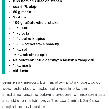
8 ks horních kuřecích stehen
cca 5 PL oleje
80 g másla
2 cibule
100 g rajčatového protlaku
1 KL kari
1 PL octa
1 PL cukru krupice
1 PL worcheterské omáčky
1 KL soli
½ KL mletého pepře
Na obložení: 150 g čerstvých menších žampiónů
1 KL másla
sůl, kmín
Jemně nakrájenou cibuli, rajčatový protlak, ocet, cukr,
worchesterskou omáčku, sůl a všechno koření
smícháme, přidáme polovinu uvedeného množství másla
a za stálého míchání provaříme cca 5 minut. Směs se
spojí a trochu zhoustne.