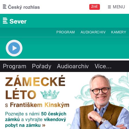
Přejít k hlavnímu obsahu
MENU
ŽIVĚ
PROGRAM
AUDIOARCHIV
KAMERY
Program
Pořady
Audioarchiv
Více
…