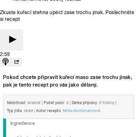
Zkuste kuřecí stehna upéct zase trochu jinak. Poslechněte
si recept
2:59
Pokud chcete připravit kuřecí maso zase trochu jinak,
pak je tento recept pro vás jako dělaný.
Náročnost
snadné
|
Počet porcí
4
|
Délka přípravy
2 hodiny
|
Typ jídla
oběd
|
Autor receptu
Mirka Kuntzmannová
Ingredience