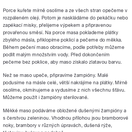
Porce kuřete mírně osolíme a ze všech stran opečeme v
rozpáleném oleji. Potom je naskládáme do pekáčku nebo
zapékací misky, přelijeme výpekem a připravenou
provařenou směsí. Na porce masa poklademe plátky
zbylého másla, přiklopíme poklicí a pečeme do měkka.
Během pečení maso obracíme, podle potřeby můžeme
podlít malým množstvím vody. Před dokončením
pečeme bez poklice, aby maso získalo zlatavou barvu.
Než se maso upeče, připravíme žampióny. Malé
podusíme na másle celé, větší nakrájíme na plátky. Mírně
osolíme, okmínujeme a vydusíme z nich všechnu šťávu.
Můžeme použít i žampióny sterilované.
Měkké maso podáváme obložené dušenými žampióny a
s čerstvou zeleninou. Vhodnou přílohou jsou bramborové
noky, brambory v různých úpravách, dušená rýže,