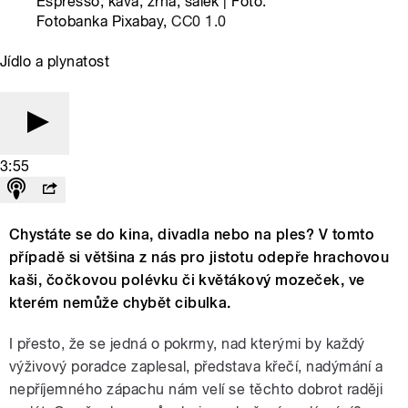
Espresso, káva, zrna, šálek | Foto:
Fotobanka Pixabay,
CC0 1.0
Jídlo a plynatost
3:55
Chystáte se do kina, divadla nebo na ples? V tomto
případě si většina z nás pro jistotu odepře hrachovou
kaši, čočkovou polévku či květákový mozeček, ve
kterém nemůže chybět cibulka.
I přesto, že se jedná o pokrmy, nad kterými by každý
výživový poradce zaplesal, představa křečí, nadýmání a
nepříjemného zápachu nám velí se těchto dobrot raději