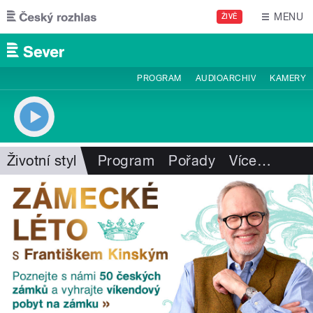
Přejít k hlavnímu obsahu
MENU
ŽIVĚ
PROGRAM
AUDIOARCHIV
KAMERY
Životní styl
Program
Pořady
Více
…