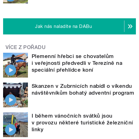
Jak nás naladíte na DABu
VÍCE Z POŘADU
Plemenní hřebci se chovatelům
i veřejnosti předvedli v Terezíně na
speciální přehlídce koní
Skanzen v Zubrnicích nabídl o víkendu
návštěvníkům bohatý adventní program
I během vánočních svátků jsou
v provozu některé turistické železniční
linky