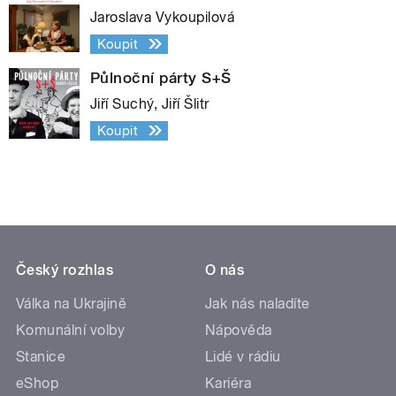
Jaroslava Vykoupilová
Koupit
Půlnoční párty S+Š
Jiří Suchý, Jiří Šlitr
Koupit
Český rozhlas
O nás
Válka na Ukrajině
Jak nás naladíte
Komunální volby
Nápověda
Stanice
Lidé v rádiu
eShop
Kariéra