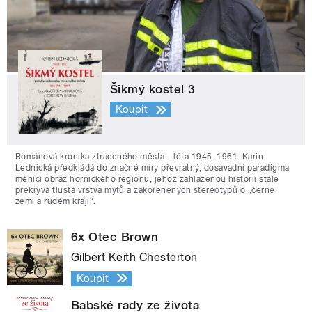
Šikmý kostel 3
Koupit
Románová kronika ztraceného města - léta 1945–1961. Karin
Lednická předkládá do značné míry převratný, dosavadní paradigma
měnící obraz hornického regionu, jehož zahlazenou historii stále
překrývá tlustá vrstva mýtů a zakořeněných stereotypů o „černé
zemi a rudém kraji“.
6x Otec Brown
Gilbert Keith Chesterton
Koupit
Babské rady ze života