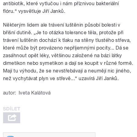
antibiotik, které vytlučou i nám příznivou bakteriální
flóru.“ vysvětluje Jiří Janků.
Některým lidem ale trávení luštěnin působí bolesti v
břišní dutině. „Je to otázka tolerance těla, protože při
trávení luštěnin dochází k tlaku na stěny tlustého střeva,
které může být provázeno nepříjemnými pocity... Dá se
zasáhnout opět léky, většinou založené na bázi látky
dimetikon nebo symetikon a dají se koupit v různé formě.
Mají tu výhodu, že se nevstřebávají a neumějí nic jiného,
než vychytávat plyn ve střevě...“ uzavírá Jiří Janků.
autor:
Iveta Kalátová