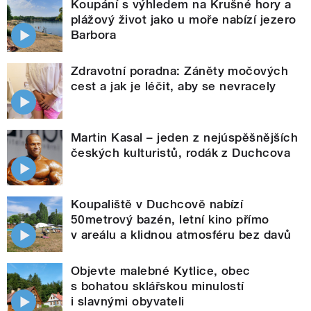
Koupání s výhledem na Krušné hory a
plážový život jako u moře nabízí jezero
Barbora
Zdravotní poradna: Záněty močových
cest a jak je léčit, aby se nevracely
Martin Kasal – jeden z nejúspěšnějších
českých kulturistů, rodák z Duchcova
Koupaliště v Duchcově nabízí
50metrový bazén, letní kino přímo
v areálu a klidnou atmosféru bez davů
Objevte malebné Kytlice, obec
s bohatou sklářskou minulostí
i slavnými obyvateli