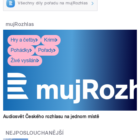
Všechny díly pořadu na mujRozhlas
mujRozhlas
Hry a četby
Krimi
Pohádky
Pořady
Živé vysílání
Audiosvět Českého rozhlasu na jednom místě
NEJPOSLOUCHANĚJŠÍ