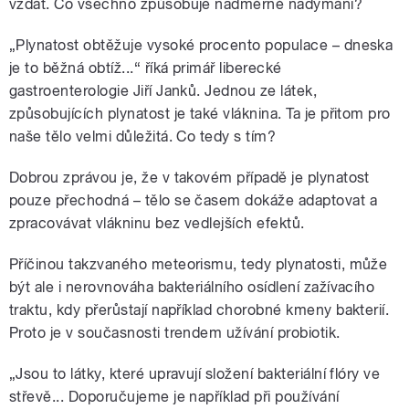
vzdát. Co všechno způsobuje nadměrné nadýmání?
„Plynatost obtěžuje vysoké procento populace – dneska
je to běžná obtíž...“ říká primář liberecké
gastroenterologie Jiří Janků. Jednou ze látek,
způsobujících plynatost je také vláknina. Ta je přitom pro
naše tělo velmi důležitá. Co tedy s tím?
Dobrou zprávou je, že v takovém případě je plynatost
pouze přechodná – tělo se časem dokáže adaptovat a
zpracovávat vlákninu bez vedlejších efektů.
Příčinou takzvaného meteorismu, tedy plynatosti, může
být ale i nerovnováha bakteriálního osídlení zažívacího
traktu, kdy přerůstají například chorobné kmeny bakterií.
Proto je v současnosti trendem užívání probiotik.
„Jsou to látky, které upravují složení bakteriální flóry ve
střevě... Doporučujeme je například při používání