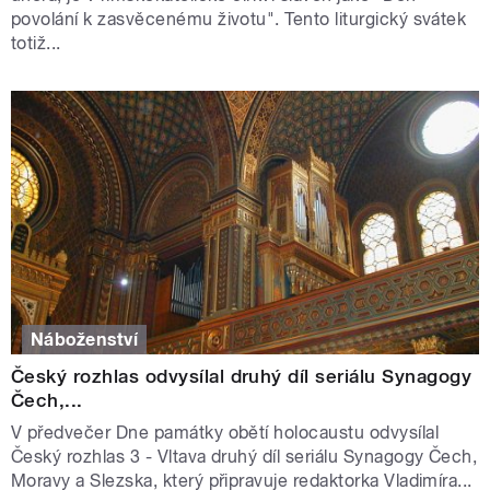
povolání k zasvěcenému životu". Tento liturgický svátek
totiž...
Náboženství
Český rozhlas odvysílal druhý díl seriálu Synagogy
Čech,...
V předvečer Dne památky obětí holocaustu odvysílal
Český rozhlas 3 - Vltava druhý díl seriálu Synagogy Čech,
Moravy a Slezska, který připravuje redaktorka Vladimíra...