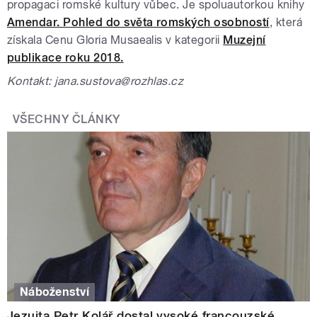
propagaci romské kultury vůbec. Je spoluautorkou knihy
Amendar. Pohled do světa romských osobností
, která
získala
Cenu Gloria Musaealis v kategorii
Muzejní
publikace roku 2018.
Kontakt: jana.sustova@rozhlas.cz
VŠECHNY ČLÁNKY
Náboženství
Jezuita Petr Kolář dostal vysoké francouzské