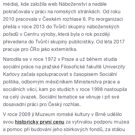
média), kde založila web Náboženství a nadále
pokračovala v práci na romských stránkách. Od roku
2010 pracovala v Českém rozhlase 6. Po reorganizaci
přešla v roce 2013 do Tvůrčí skupiny náboženských
pořadů v Centru výroby, která byla o rok později
převedena do Tvůrčí skupiny publicistiky. Od léta 2017
pracuje pro ČRo jako externistka.
Narodila se v roce 1972 v Praze a už během studia
sociální práce na pražské Filosofické fakultě Univerzity
Karlovy začala spolupracovat s časopisem Sociální
politika, odborným měsíčníkem Ministerstva práce a
sociálních věcí, kam po studiích v roce 1998 nastoupila
na celý úvazek. Sociální tematice se věnuje i při své
dosavadní práci pro Český rozhlas.
V roce 2009 jí Muzeum romské kultury v Brně udělilo
svou
historicky první cenu
za vytrvalou podporu muzea
a pomoc při budování jeho sbírkových fondů, za stálou