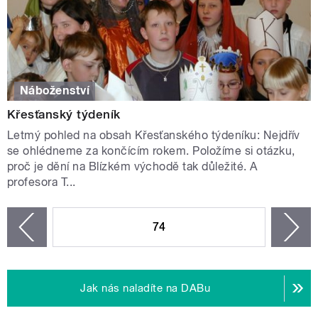
Náboženství
Křesťanský týdeník
Letmý pohled na obsah Křesťanského týdeníku: Nejdřív
se ohlédneme za končícím rokem. Položíme si otázku,
proč je dění na Blízkém východě tak důležité. A
profesora T...
STRÁNKY
74
n
zí
Jak nás naladíte na DABu