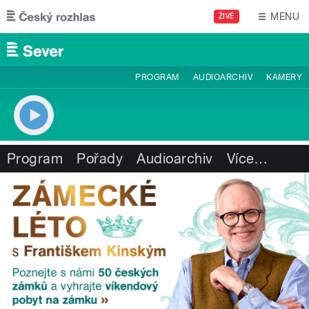
Přejít k hlavnímu obsahu
MENU
ŽIVĚ
PROGRAM
AUDIOARCHIV
KAMERY
Program
Pořady
Audioarchiv
Více
…