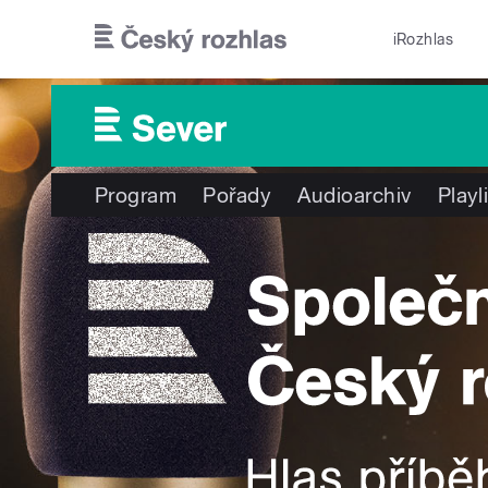
Přejít k hlavnímu obsahu
iRozhlas
Program
Pořady
Audioarchiv
Playl