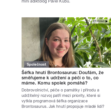
míní adiktolog Pavel Kubů.
25 minut
Společnost
Šéfka hnutí Brontosaurus: Doufám, že
směřujeme k udržení a péči o to, co
máme. Komu spolek pomáhá?
Dobrovolnictví, péče o památky i přírodu a
udržitelný rozvoj patří mezi priority, které si
vytkla programová šéfka organizace
Brontosaurus. Jak hnutí propojuje mladé lidi?