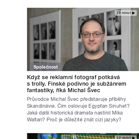
29 minut
Společnost
Když se reklamní fotograf potkává
s trolly. Finské podivno je subžánrem
fantastiky, říká Michal Švec
Průvodce Michal Švec představuje příběhy
Skandinávie. Čím oslovuje Egypťan Sinuhet?
Jaká další historická dramata nastínil Mika
Waltari? Proč je důležité znát cizí jazyky?
20 minut