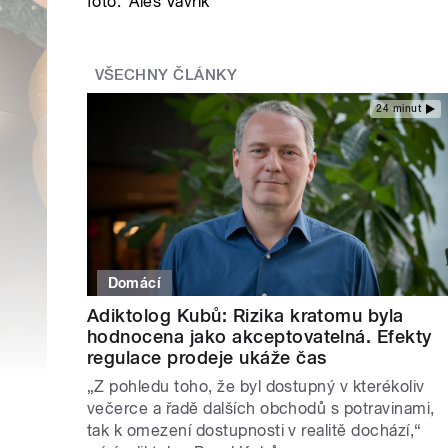
foto:
Aleš Vavřík
VŠECHNY ČLÁNKY
24 minut
Domácí
Adiktolog Kubů: Rizika kratomu byla
hodnocena jako akceptovatelná. Efekty
regulace prodeje ukáže čas
„Z pohledu toho, že byl dostupný v kterékoliv
večerce a řadě dalších obchodů s potravinami,
tak k omezení dostupnosti v realitě dochází,“