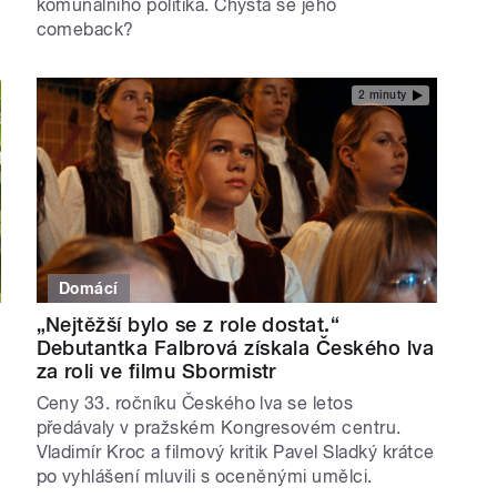
komunálního politika. Chystá se jeho
comeback?
2 minuty
Domácí
„Nejtěžší bylo se z role dostat.“
Debutantka Falbrová získala Českého lva
za roli ve filmu Sbormistr
Ceny 33. ročníku Českého lva se letos
předávaly v pražském Kongresovém centru.
Vladimír Kroc a filmový kritik Pavel Sladký krátce
po vyhlášení mluvili s oceněnými umělci.