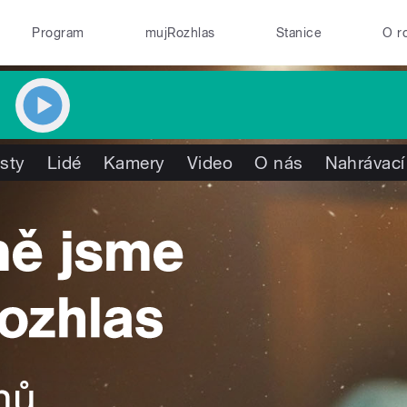
Program
mujRozhlas
Stanice
O r
isty
Lidé
Kamery
Video
O nás
Nahrávací