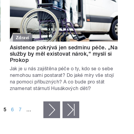
Zdraví
Asistence pokrývá jen sedminu péče. „Na
služby by měl existovat nárok,“ myslí si
Prokop
Jak je u nás zajištěna péče o ty, kdo se o sebe
nemohou sami postarat? Do jaké míry vše stojí
na pomoci příbuzných? A co bude pro stát
znamenat stárnutí Husákových dětí?
5
6
7
…
následující ›
poslední »