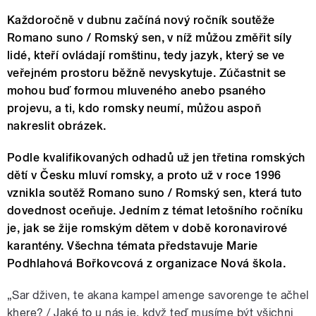
Každoročně v dubnu začíná nový ročník soutěže
Romano suno / Romský sen, v níž můžou změřit síly
lidé, kteří ovládají romštinu, tedy jazyk, který se ve
veřejném prostoru běžně nevyskytuje. Zúčastnit se
mohou buď formou mluveného anebo psaného
projevu, a ti, kdo romsky neumí, můžou aspoň
nakreslit obrázek.
Podle kvalifikovaných odhadů už jen třetina romských
dětí v Česku mluví romsky, a proto už v roce 1996
vznikla soutěž Romano suno / Romský sen, která tuto
dovednost oceňuje. Jedním z témat letošního ročníku
je, jak se žije romským dětem v době koronavirové
karantény. Všechna témata představuje Marie
Podhlahová Bořkovcová z organizace Nová škola.
„Sar dživen, te akana kampel amenge savorenge te ačhel
khere? / Jaké to u nás je, když teď musíme být všichni