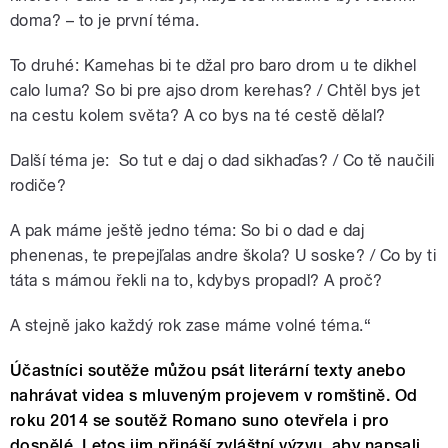
doma? – to je první téma.
To druhé: Kamehas bi te džal pro baro drom u te dikhel
calo luma? So bi pre ajso drom kerehas? / Chtěl bys jet
na cestu kolem světa? A co bys na té cestě dělal?
Další téma je: So tut e daj o dad sikhaďas? / Co tě naučili
rodiče?
A pak máme ještě jedno téma: So bi o dad e daj
phenenas, te prepejľalas andre škola? U soske? / Co by ti
táta s mámou řekli na to, kdybys propadl? A proč?
A stejně jako každý rok zase máme volné téma.“
Účastníci soutěže můžou psát literární texty anebo
nahrávat videa s mluveným projevem v romštině.
Od
roku 2014 se soutěž Romano suno otevřela i pro
dospělé. Letos jim přináší zvláštní výzvu, aby napsali