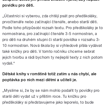
povídku pro děti.
„Účastníci si vyberou, zda chtějí psát pro předškoláky,
prvočtenáře nebo začínající čtenáře, anebo starší děti.
Podle toho přizpůsobí rozsah textu. Pro předškoláky je to
normostrana, pro začínající čtenáře 3-5 normostran, a
pro děti na druhém stupni či starší povídka v rozsahu 3-
10 normostran. Nová škola by si výhledově přála vydávat
také knížky pro děti. V tomto ročníku chceme sebrat
jejich tvorbu a rádi bychom ty nejlepší texty z nich potom
vydali.“
Dětské knihy v romštině totiž zatím u nás chybí, ale
poptávka po nich mezi dětmi a učiteli je.
„Myslíme si, že by se nám mohlo podařit ty povídky pro
starší děti vydat už v příštím roce. Tu knížku pro
předškoláky si představujeme jako leporelo, to bude