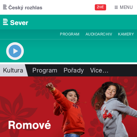
Přejít k hlavnímu obsahu
MENU
ŽIVĚ
PROGRAM
AUDIOARCHIV
KAMERY
Kultura
Program
Pořady
Více
…