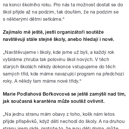
na konci školního roku. Pro nás ta možnost dostat se do
škol přijde až na podzim, tak doufám, že na podzim se
s některými dětmi setkáme.“
Zajímalo mě ještě, jestli organizátoři soutěže
navštěvují stále stejné školy, anebo hledají i nové.
„Navštěvujeme i školy, kde jsme už byli, a každý rok
vybíráme zhruba tak polovinu škol nových. V těch
starých školách někdy dokonce vstupujeme do těch
samých tříd, kde máme navazující program na předchozí
roky. A někdy tam máme nové třídy.“
Marie Podlahová Bořkovcová se ještě zamýšlí nad tím,
jak současná karanténa může soutěž ovlivnit.
„Na jednu stranu mám obavy z toho, kolik nám letos
přijde příspěvků, když děti nechodí do školy. A na druhou
stranu jsem ráda, protože to, že jsou děti doma, může