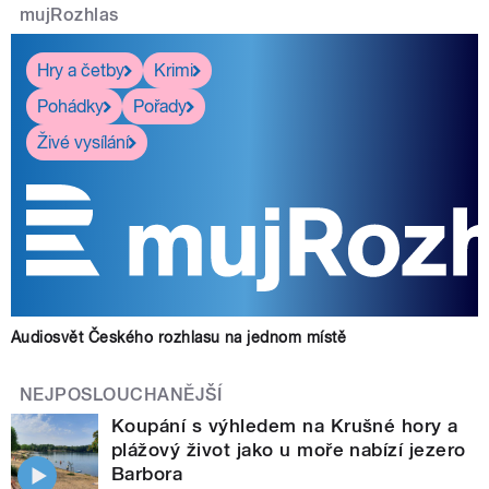
mujRozhlas
Hry a četby
Krimi
Pohádky
Pořady
Živé vysílání
Audiosvět Českého rozhlasu na jednom místě
NEJPOSLOUCHANĚJŠÍ
Koupání s výhledem na Krušné hory a
plážový život jako u moře nabízí jezero
Barbora