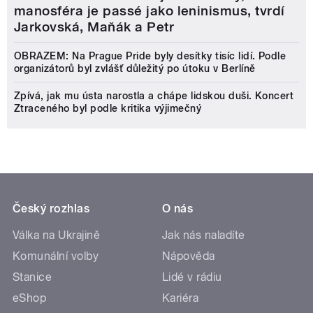
manosféra je passé jako leninismus, tvrdí
Jarkovská, Maňák a Petr
OBRAZEM: Na Prague Pride byly desítky tisíc lidí. Podle
organizátorů byl zvlášť důležitý po útoku v Berlíně
Zpívá, jak mu ústa narostla a chápe lidskou duši. Koncert
Ztraceného byl podle kritika výjimečný
Český rozhlas
O nás
Válka na Ukrajině
Jak nás naladíte
Komunální volby
Nápověda
Stanice
Lidé v rádiu
eShop
Kariéra