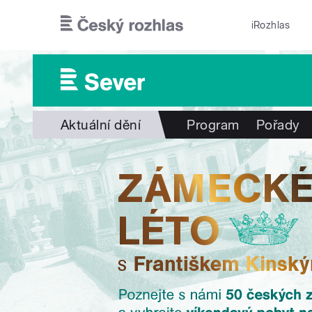
Přejít k hlavnímu obsahu
iRozhlas
Aktuální dění
Program
Pořady