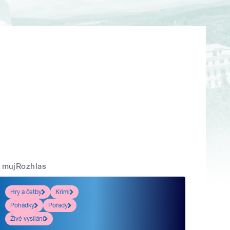
mujRozhlas
Hry a četby
Krimi
Pohádky
Pořady
Živé vysílání