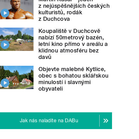
z nejúspěšnějších českých
kulturistů, rodák
z Duchcova
Koupaliště v Duchcově
nabízí 50metrový bazén,
letní kino přímo v areálu a
klidnou atmosféru bez
davů
Objevte malebné Kytlice,
obec s bohatou sklářskou
minulostí i slavnými
obyvateli
Jak nás naladíte na DABu