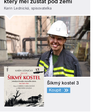
který měl zůstat pod zemí
Karin Lednická, spisovatelka
Šikmý kostel 3
Koupit