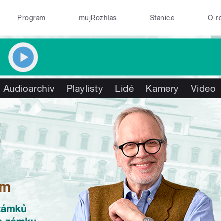
Program
mujRozhlas
Stanice
O r
Audioarchiv
Playlisty
Lidé
Kamery
Video