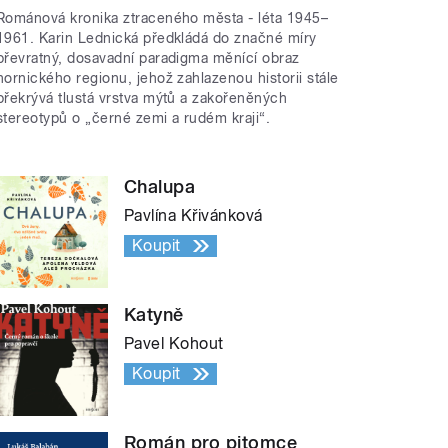
Románová kronika ztraceného města - léta 1945–
1961. Karin Lednická předkládá do značné míry
převratný, dosavadní paradigma měnící obraz
hornického regionu, jehož zahlazenou historii stále
překrývá tlustá vrstva mýtů a zakořeněných
stereotypů o „černé zemi a rudém kraji“.
Chalupa
Pavlína Křivánková
Koupit
Katyně
Pavel Kohout
Koupit
Román pro pitomce