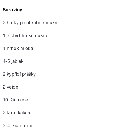
Suroviny:
2 hrnky polohrubé mouky
1 a čtvrt hrnku cukru
1 hrnek mléka
4-5 jablek
2 kypřicí prášky
2 vejce
10 lžic oleje
2 lžíce kakaa
3-4 lžíce rumu