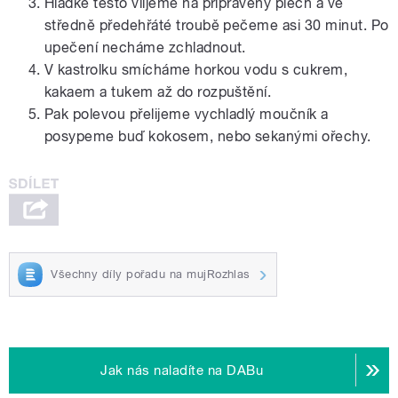
Hladké těsto vlijeme na připravený plech a ve
středně předehřáté troubě pečeme asi 30 minut. Po
upečení necháme zchladnout.
V kastrolku smícháme horkou vodu s cukrem,
kakaem a tukem až do rozpuštění.
Pak polevou přelijeme vychladlý moučník a
posypeme buď kokosem, nebo sekanými ořechy.
Všechny díly pořadu na mujRozhlas
Jak nás naladíte na DABu