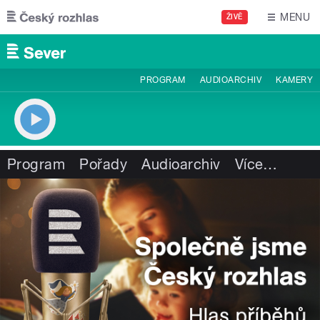
Přejít k hlavnímu obsahu
MENU
ŽIVĚ
PROGRAM
AUDIOARCHIV
KAMERY
Program
Pořady
Audioarchiv
Více
…