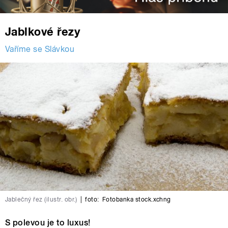
Jablkové řezy
Vaříme se Slávkou
Jablečný řez (ilustr. obr.)
|
foto:
Fotobanka stock.xchng
S polevou je to luxus!