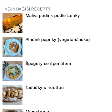
NEJNOVĚJŠÍ RECEPTY
Malva pudink podle Lenky
Plněné papriky (vegetariánské)
Špagety se špenátem
Taštičky s ricottou
Minestrone