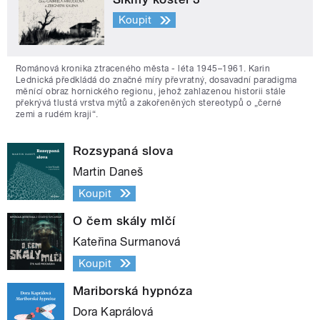
Koupit
Románová kronika ztraceného města - léta 1945–1961. Karin
Lednická předkládá do značné míry převratný, dosavadní paradigma
měnící obraz hornického regionu, jehož zahlazenou historii stále
překrývá tlustá vrstva mýtů a zakořeněných stereotypů o „černé
zemi a rudém kraji“.
Rozsypaná slova
Martin Daneš
Koupit
O čem skály mlčí
Kateřina Surmanová
Koupit
Mariborská hypnóza
Dora Kaprálová