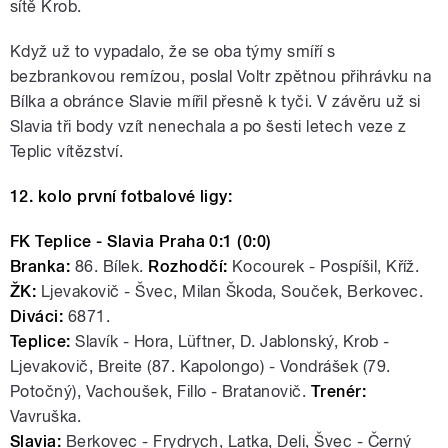
sítě Krob.
Když už to vypadalo, že se oba týmy smíří s
bezbrankovou remízou, poslal Voltr zpětnou přihrávku na
Bílka a obránce Slavie mířil přesně k tyči. V závěru už si
Slavia tři body vzít nenechala a po šesti letech veze z
Teplic vítězství.
12. kolo první fotbalové ligy:
FK Teplice - Slavia Praha 0:1 (0:0)
Branka:
86. Bílek.
Rozhodčí:
Kocourek - Pospíšil, Kříž.
ŽK:
Ljevakovič - Švec, Milan Škoda, Souček, Berkovec.
Diváci:
6871.
Teplice:
Slavík - Hora, Lüftner, D. Jablonský, Krob -
Ljevakovič, Breite (87. Kapolongo) - Vondrášek (79.
Potočný), Vachoušek, Fillo - Bratanovič.
Trenér:
Vavruška.
Slavia:
Berkovec - Frydrych, Latka, Deli, Švec - Černý