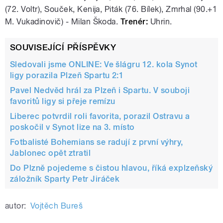
(72. Voltr), Souček, Kenija, Piták (76. Bílek), Zmrhal (90.+1
M. Vukadinovič) - Milan Škoda.
Trenér:
Uhrin.
SOUVISEJÍCÍ PŘÍSPĚVKY
Sledovali jsme ONLINE: Ve šlágru 12. kola Synot
ligy porazila Plzeň Spartu 2:1
Pavel Nedvěd hrál za Plzeň i Spartu. V souboji
favoritů ligy si přeje remízu
Liberec potvrdil roli favorita, porazil Ostravu a
poskočil v Synot lize na 3. místo
Fotbalisté Bohemians se radují z první výhry,
Jablonec opět ztratil
Do Plzně pojedeme s čistou hlavou, říká explzeňský
záložník Sparty Petr Jiráček
autor:
Vojtěch Bureš