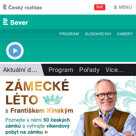
Přejít k hlavnímu obsahu
MENU
ŽIVĚ
PROGRAM
AUDIOARCHIV
KAMERY
Aktuální dění
Program
Pořady
Více
…