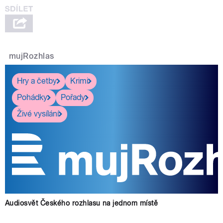
mujRozhlas
Hry a četby
Krimi
Pohádky
Pořady
Živé vysílání
Audiosvět Českého rozhlasu na jednom místě