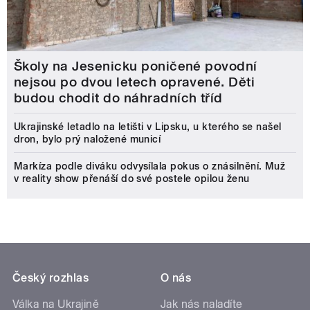
Školy na Jesenicku poničené povodní
nejsou po dvou letech opravené. Děti
budou chodit do náhradních tříd
Ukrajinské letadlo na letišti v Lipsku, u kterého se našel
dron, bylo prý naložené municí
Markíza podle diváku odvysílala pokus o znásilnění. Muž
v reality show přenáší do své postele opilou ženu
Český rozhlas
O nás
Válka na Ukrajině
Jak nás naladíte