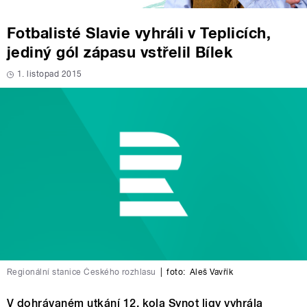
Fotbalisté Slavie vyhráli v Teplicích,
jediný gól zápasu vstřelil Bílek
1. listopad 2015
Regionální stanice Českého rozhlasu
|
foto:
Aleš Vavřík
V dohrávaném utkání 12. kola Synot ligy vyhrála