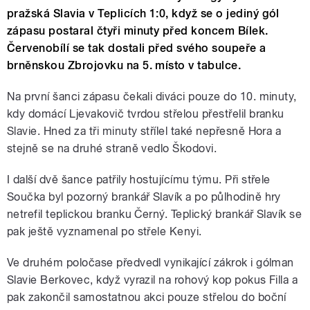
pražská Slavia v Teplicích 1:0, když se o jediný gól
zápasu postaral čtyři minuty před koncem Bílek.
Červenobílí se tak dostali před svého soupeře a
brněnskou Zbrojovku na 5. místo v tabulce.
Na první šanci zápasu čekali diváci pouze do 10. minuty,
kdy domácí Ljevakovič tvrdou střelou přestřelil branku
Slavie. Hned za tři minuty střílel také nepřesně Hora a
stejně se na druhé straně vedlo Škodovi.
I další dvě šance patřily hostujícímu týmu. Při střele
Součka byl pozorný brankář Slavík a po půlhodině hry
netrefil teplickou branku Černý. Teplický brankář Slavík se
pak ještě vyznamenal po střele Kenyi.
Ve druhém poločase předvedl vynikající zákrok i gólman
Slavie Berkovec, když vyrazil na rohový kop pokus Filla a
pak zakončil samostatnou akci pouze střelou do boční