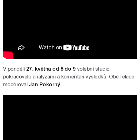
Volební studio 1/2 | Volby do
Evropského pralamentu 2019
V pondělí
27. května od 8 do 9
volební studio
pokračovalo analýzami a komentáři výsledků. Obě relace
moderoval
Jan Pokorný
.
Volební studio 2/2 | Volby do
Evropského pralamentu 2019