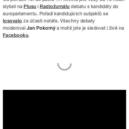
slyšeli na
Plusu
i
Radiožurnálu
debatu s kandidáty do
europarlamentu. Pořadí kandidujících subjektů se
losovalo
za účasti notáře. Všechny debaty
moderoval
Jan Pokorný
a mohli jste je sledovat i živě na
Facebooku
.
Volby do Evropského parlamentu 2019 |
První debata