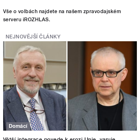
Vše o volbách najdete na našem zpravodajském
serveru iROZHLAS.
NEJNOVĚJŠÍ ČLÁNKY
Domácí
Větší integrace povede k erozi Unie, varuje