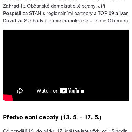
Zahradil
z Občanské demokratické strany,
Jiří
Pospíšil
za STAN s regionálními partnery a TOP 09 a
Ivan
David
ze Svobody a přímé demokracie – Tomio Okamura.
Předvolební superdebata – Eurovolby
2019
Předvolební debaty (13. 5. - 17. 5.)
Od pondělí 13. do pátku 17. května jste vždy od 15 hodin