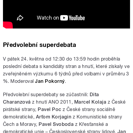
Předvolební superdebata
V pátek 24. května od 12:30 do 13:59 hodin proběhla
poslední debata s kandidáty stran a hnutí, které
získaly ve
zveřejněném výzkumu 6 týdnů před volbami v průměru 3
%
. M
oderoval
Jan Pokorný
.
Předvolební superdebaty se zúčastnili:
Dita
Charanzová
z hnutí ANO 2011,
Marcel Kolaja
z České
pirátské strany,
Pavel Poc
z České strany sociálně
demokratické,
Arťom Korjagin
z Komunistické strany
Čech a Moravy,
Pavel Svoboda
z Křesťanské a
demokratické unie – Československé strany lidové,
Jan