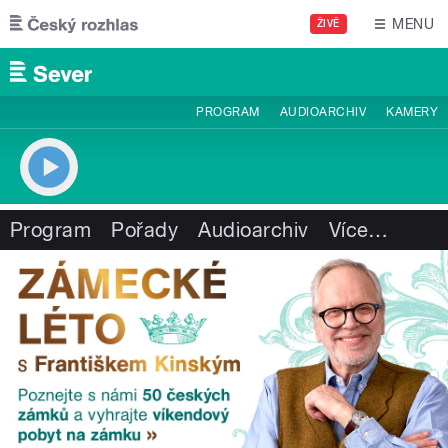
Přejít k hlavnímu obsahu
MENU
ŽIVĚ
PROGRAM
AUDIOARCHIV
KAMERY
Program
Pořady
Audioarchiv
Více
…