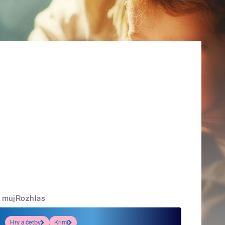
mujRozhlas
Hry a četby
Krimi