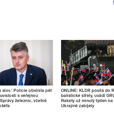
slov.‘ Policie obvinila pět
ONLINE: KLDR posílá do 
ouvislosti s veřejnou
balistické střely, uvádí GR
 Správy železnic, včetně
Rakety už minulý týden na
exšéfa
Ukrajině zabíjely