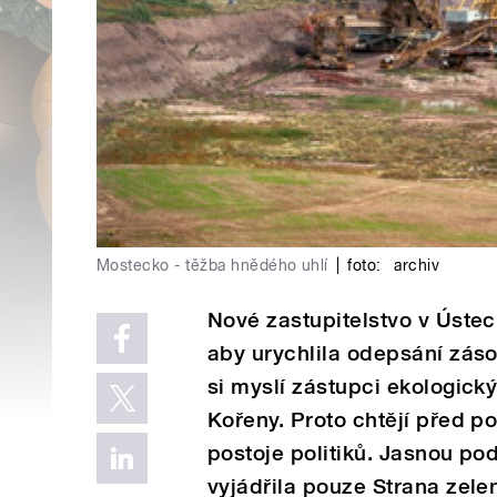
Mostecko - těžba hnědého uhlí
|
foto:
archiv
Nové zastupitelstvo v Ústeck
aby urychlila odepsání záso
si myslí zástupci ekologick
Kořeny. Proto chtějí před p
postoje politiků. Jasnou po
vyjádřila pouze Strana zel