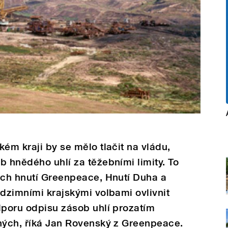
ém kraji by se mělo tlačit na vládu,
b hnědého uhlí za těžebními limity. To
ých hnutí Greenpeace, Hnutí Duha a
odzimními krajskými volbami ovlivnit
dporu odpisu zásob uhlí prozatím
ených, říká Jan Rovenský z Greenpeace.