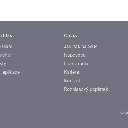
zhlas
O nás
ysílání
Jak nás naladíte
rchiv
Nápověda
sty
Lidé v rádiu
í aplikace
Kariéra
Kontakt
Rozhlasový poplatek
Coo