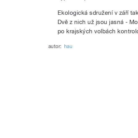
Ekologická sdružení v září ta
Dvě z nich už jsou jasná - M
po krajských volbách kontrolo
autor:
hau