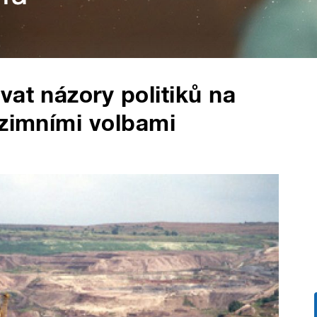
vat názory politiků na
dzimními volbami