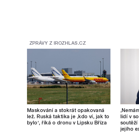
ZPRÁVY Z IROZHLAS.CZ
Maskování a stokrát opakovaná
‚Nemám 
lež. Ruská taktika je ‚kdo ví, jak to
lidí v s
bylo‘, říká o dronu v Lipsku Bříza
soutěží
jejího 