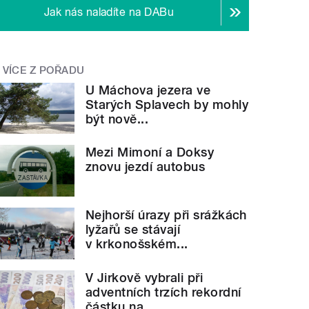
Jak nás naladíte na DABu
VÍCE Z POŘADU
U Máchova jezera ve
Starých Splavech by mohly
být nově...
Mezi Mimoní a Doksy
znovu jezdí autobus
Nejhorší úrazy při srážkách
lyžařů se stávají
v krkonošském...
V Jirkově vybrali při
adventních trzích rekordní
částku na...