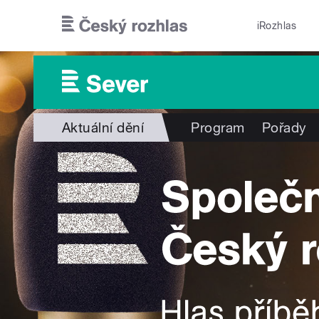
Přejít k hlavnímu obsahu
iRozhlas
Aktuální dění
Program
Pořady