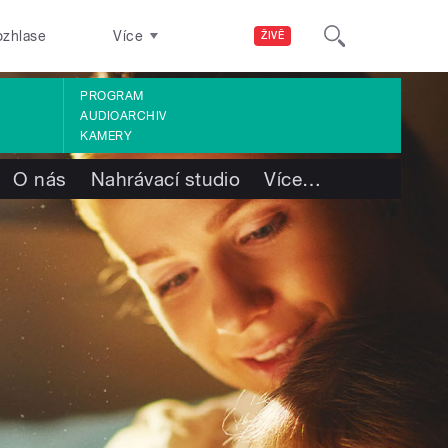
ozhlase
Více
ŽIVĚ
PROGRAM
AUDIOARCHIV
KAMERY
O nás
Nahrávací studio
Více
…