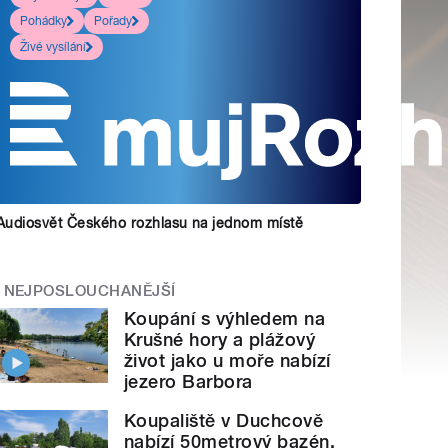
Pohádky
Pořady
Živé vysílání
Audiosvět Českého rozhlasu na jednom místě
NEJPOSLOUCHANĚJŠÍ
Koupání s výhledem na
Krušné hory a plážový
život jako u moře nabízí
jezero Barbora
Koupaliště v Duchcově
nabízí 50metrový bazén,