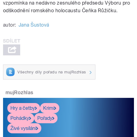
vzpomínka na nedávno zesnulého předsedu Výboru pro
odškodnění romského holocaustu Čeňka Růžičku.
autor:
Jana Šustová
Všechny díly pořadu na mujRozhlas
mujRozhlas
Hry a četby
Krimi
Pohádky
Pořady
Živé vysílání