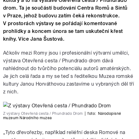
kultury a to na výstavě Otevřená cesta / Phundrado
drom. Ta je součástí budování Centra Romů a Sintů
v Praze, jehož budovu zatím čeká rekonstrukce.
V prostorách výstavy se pořádají komentované
prohlídky a koncem února se tam uskuteční křest
knihy. Více Jana Šustová.
Ačkoliv mezi Romy jsou i profesionální výtvarní umělci,
výstava Otevřená cesta / Phundrado drom dává
nahlédnout do tvůrčího potenciálu autorů amatérských.
Je jich celá řada a my se teď s ředitelkou Muzea romské
kultury Janou Horváthovou zastavíme u vybraných děl tří
z nich.
Z výstavy Otevřená cesta / Phundrado Drom
|
foto:
Národopisné
muzeum Národního muzea
„Tyto dřevořezby, například reliéfní deska Romové na