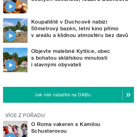
Koupaliště v Duchcově nabízí
50metrový bazén, letní kino přímo
v areálu a klidnou atmosféru bez davů
Objevte malebné Kytlice, obec
s bohatou sklářskou minulostí
i slavnými obyvateli
Jak nás naladíte na DABu
VÍCE Z POŘADU
O Roma vakeren s Kamilou
Schusterovou