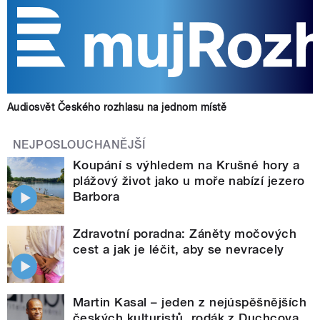
Audiosvět Českého rozhlasu na jednom místě
NEJPOSLOUCHANĚJŠÍ
Koupání s výhledem na Krušné hory a
plážový život jako u moře nabízí jezero
Barbora
Zdravotní poradna: Záněty močových
cest a jak je léčit, aby se nevracely
Martin Kasal – jeden z nejúspěšnějších
českých kulturistů, rodák z Duchcova