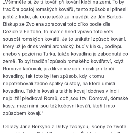
„Všimněte si, že ti kováři při kování klečí na zemi. To byl
tradiční postoj romských kovářů, tento způsob si přinesli
ještě z Indie, ale co je ještě zajímavější, že Ján Bartoš-
Biskup ze Zvolena zpracoval toto dílko podle díla
Dezidera Fertöho, to máme hned vpravo toto větší
sousoší romských kovářů. Je to unikátní způsob kování,
který už je dnes velmi archaický, buď v kleku, podřepu
anebo v pozici na Turka, takže kovadlina je zabodnutá do
země. To byl tradiční způsob romského kovářství, když
Romové kočovali, jezdili ve vozech, nosili jen lehčí
kovadliny, tak toto byl ten způsob, kdy k tomu
nepotřebovali žádné špalky či stoly, na které umístí
kovadlinu. Takhle kovali a takhle kovají dodnes v Indii
nejbližší předkové Romů, což jsou tzv. Dómové, dómské
kasty, mezi nimi jsou též kočovní kováři, kteří tímto
způsobem kovají.“
Obrazy Jána Berkyho z Detvy zachycují scény ze života