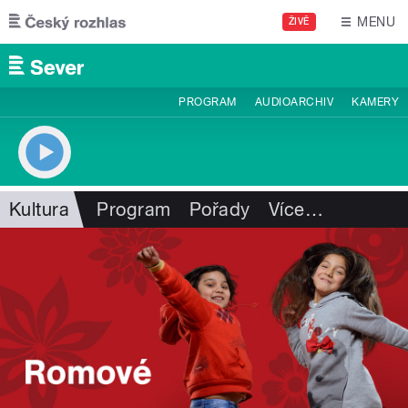
Přejít k hlavnímu obsahu
MENU
ŽIVĚ
PROGRAM
AUDIOARCHIV
KAMERY
Kultura
Program
Pořady
Více
…