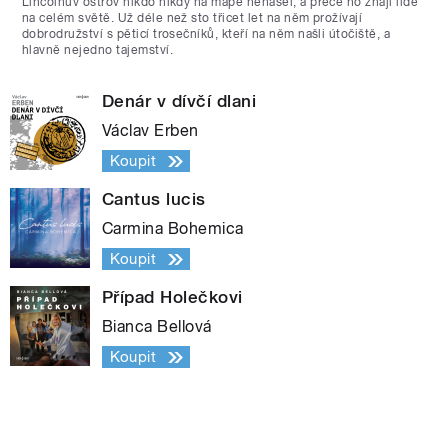
Lincolnův ostrov nikdo nikdy na mapě nenašel, a přece ho znají lidé
na celém světě. Už déle než sto třicet let na něm prožívají
dobrodružství s pěticí trosečníků, kteří na něm našli útočiště, a
hlavně nejedno tajemství.
Denár v dívčí dlani
Václav Erben
Koupit
Cantus lucis
Carmina Bohemica
Koupit
Případ Holečkovi
Bianca Bellová
Koupit