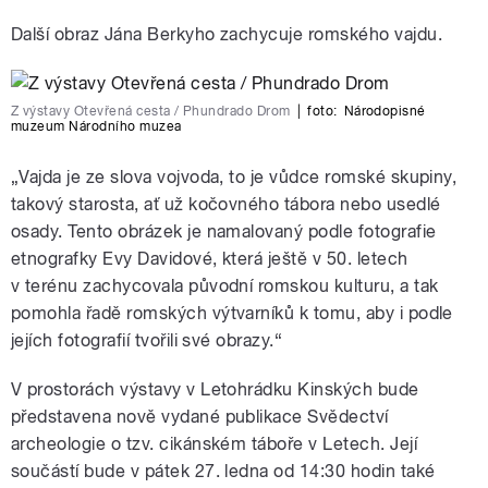
Další obraz Jána Berkyho zachycuje romského vajdu.
Z výstavy Otevřená cesta / Phundrado Drom
|
foto:
Národopisné
muzeum Národního muzea
„Vajda je ze slova vojvoda, to je vůdce romské skupiny,
takový starosta, ať už kočovného tábora nebo usedlé
osady. Tento obrázek je namalovaný podle fotografie
etnografky Evy Davidové, která ještě v 50. letech
v terénu zachycovala původní romskou kulturu, a tak
pomohla řadě romských výtvarníků k tomu, aby i podle
jejích fotografií tvořili své obrazy.“
V prostorách výstavy v Letohrádku Kinských bude
představena nově vydané publikace Svědectví
archeologie o tzv. cikánském táboře v Letech. Její
součástí bude v pátek 27. ledna od 14:30 hodin také