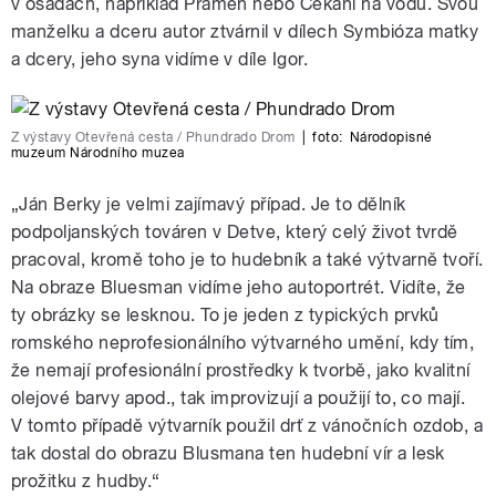
v osadách, například Pramen nebo Čekání na vodu. Svou
manželku a dceru autor ztvárnil v dílech Symbióza matky
a dcery, jeho syna vidíme v díle Igor.
Z výstavy Otevřená cesta / Phundrado Drom
|
foto:
Národopisné
muzeum Národního muzea
„Ján Berky je velmi zajímavý případ. Je to dělník
podpoljanských továren v Detve, který celý život tvrdě
pracoval, kromě toho je to hudebník a také výtvarně tvoří.
Na obraze Bluesman vidíme jeho autoportrét. Vidíte, že
ty obrázky se lesknou. To je jeden z typických prvků
romského neprofesionálního výtvarného umění, kdy tím,
že nemají profesionální prostředky k tvorbě, jako kvalitní
olejové barvy apod., tak improvizují a použijí to, co mají.
V tomto případě výtvarník použil drť z vánočních ozdob, a
tak dostal do obrazu Blusmana ten hudební vír a lesk
prožitku z hudby.“