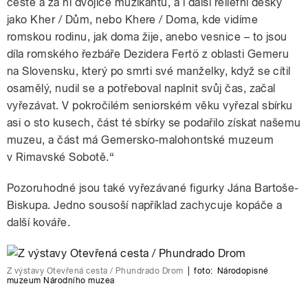
cestě a za ní dvojice muzikantů, a i další reliéfní desky
jako Kher / Dům, nebo Khere / Doma, kde vidíme
romskou rodinu, jak doma žije, anebo vesnice – to jsou
díla romského řezbáře Dezidera Fertö z oblasti Gemeru
na Slovensku, který po smrti své manželky, když se cítil
osamělý, nudil se a potřeboval naplnit svůj čas, začal
vyřezávat. V pokročilém seniorském věku vyřezal sbírku
asi o sto kusech, část té sbírky se podařilo získat našemu
muzeu, a část má Gemersko-malohontské muzeum
v Rimavské Sobotě.“
Pozoruhodné jsou také vyřezávané figurky Jána Bartoše-
Biskupa. Jedno sousoší například zachycuje kopáče a
další kováře.
Z výstavy Otevřená cesta / Phundrado Drom
|
foto:
Národopisné
muzeum Národního muzea