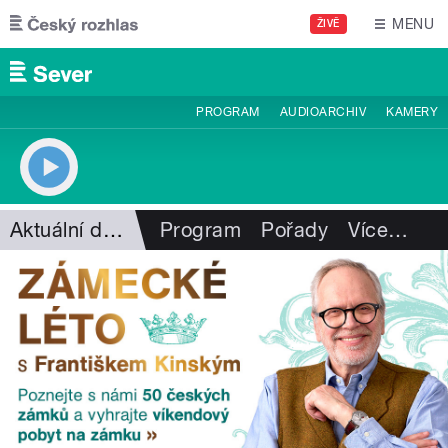
Přejít k hlavnímu obsahu
MENU
ŽIVĚ
PROGRAM
AUDIOARCHIV
KAMERY
Aktuální dění
Program
Pořady
Více
…