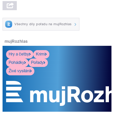
Všechny díly pořadu na mujRozhlas
mujRozhlas
Hry a četby
Krimi
Pohádky
Pořady
Živé vysílání