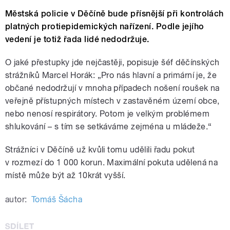
Městská policie v Děčíně bude přísnější při kontrolách
platných protiepidemických nařízení. Podle jejího
vedení je totiž řada lidé nedodržuje.
O jaké přestupky jde nejčastěji, popisuje šéf děčínských
strážníků Marcel Horák: „Pro nás hlavní a primární je, že
občané nedodržují v mnoha případech nošení roušek na
veřejně přístupných místech v zastavěném území obce,
nebo nenosí respirátory. Potom je velkým problémem
shlukování – s tím se setkáváme zejména u mládeže.“
Strážníci v Děčíně už kvůli tomu udělili řadu pokut
v rozmezí do 1 000 korun. Maximální pokuta udělená na
místě může být až 10krát vyšší.
autor:
Tomáš Šácha