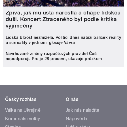
Zpívá, jak mu ústa narostla a chápe lidskou
duši. Koncert Ztraceného byl podle kritika
výjimečný
Lidská blbost nezmizela. Politici dnes nabízí balíček reality
a surreality v jednom, glosuje Vávra
Navrhované změny rozpočtových pravidel Češi
nepodporují. Pro je 28 procent, ukazuje průzkum
Český rozhlas
O nás
Válka na Ukrajině
Jak nás naladíte
Komunální volby
Nápověda