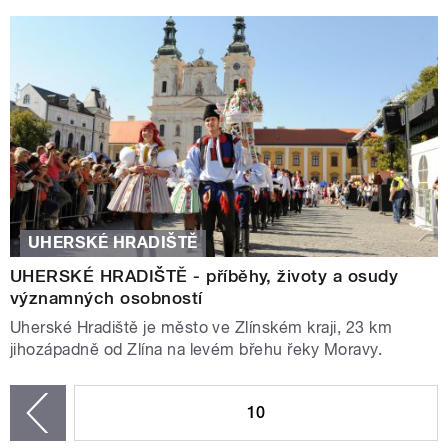
UHERSKÉ HRADIŠTĚ
UHERSKÉ HRADIŠTĚ - příběhy, životy a osudy
významných osobností
Uherské Hradiště je město ve Zlínském kraji, 23 km
jihozápadně od Zlína na levém břehu řeky Moravy.
STRÁNKY
10
zí