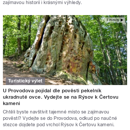
zajímavou historií i krásnými výhledy.
3 minuty
Turistický výlet
U Provodova pojídal dle pověsti pekelník
ukradnuté ovce. Vydejte se na Rýsov k Čertovu
kameni
Chtěli byste navštívit tajemné místo se zajímavou
pověstí? Vydejte se do Provodova, odkud po naučné
stezce dojdete pod vrchol Rýsov k Čertovu kameni.