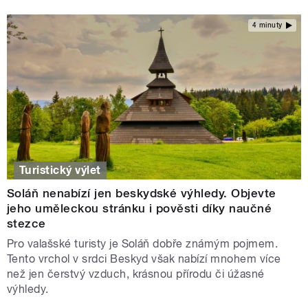
4 minuty
Turistický výlet
Soláň nenabízí jen beskydské výhledy. Objevte
jeho uměleckou stránku i pověsti díky naučné
stezce
Pro valašské turisty je Soláň dobře známým pojmem.
Tento vrchol v srdci Beskyd však nabízí mnohem více
než jen čerstvý vzduch, krásnou přírodu či úžasné
výhledy.