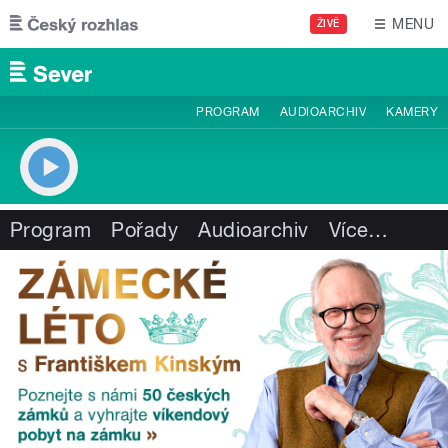
Přejít k hlavnímu obsahu
MENU
ŽIVĚ
PROGRAM
AUDIOARCHIV
KAMERY
Program
Pořady
Audioarchiv
Více
…