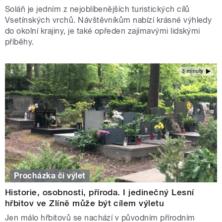
Soláň je jedním z nejoblíbenějších turistických cílů
Vsetínských vrchů. Návštěvníkům nabízí krásné výhledy
do okolní krajiny, je také opředen zajímavými lidskými
příběhy.
3 minuty
Procházka či výlet
Historie, osobnosti, příroda. I jedinečný Lesní
hřbitov ve Zlíně může být cílem výletu
Jen málo hřbitovů se nachází v původním přírodním