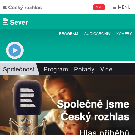
Přejít k hlavnímu obsahu
MENU
ŽIVĚ
PROGRAM
AUDIOARCHIV
KAMERY
Společnost
Program
Pořady
Více
…