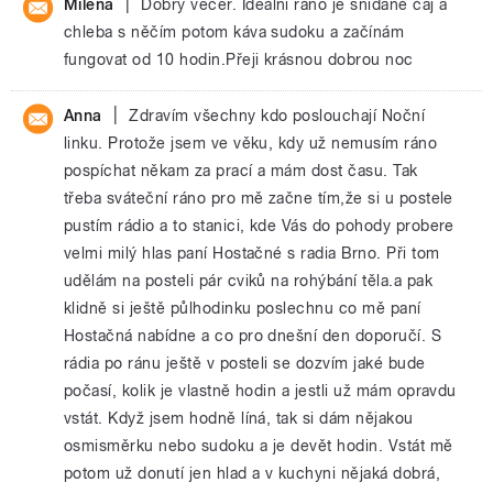
|
Milena
Dobrý večer. Ideální ráno je snídaně čaj a
chleba s něčím potom káva sudoku a začínám
fungovat od 10 hodin.Přeji krásnou dobrou noc
|
Anna
Zdravím všechny kdo poslouchají Noční
linku. Protože jsem ve věku, kdy už nemusím ráno
pospíchat někam za prací a mám dost času. Tak
třeba sváteční ráno pro mě začne tím,že si u postele
pustím rádio a to stanici, kde Vás do pohody probere
velmi milý hlas paní Hostačné s radia Brno. Při tom
udělám na posteli pár cviků na rohýbání těla.a pak
klidně si ještě půlhodinku poslechnu co mě paní
Hostačná nabídne a co pro dnešní den doporučí. S
rádia po ránu ještě v posteli se dozvím jaké bude
počasí, kolik je vlastně hodin a jestli už mám opravdu
vstát. Když jsem hodně líná, tak si dám nějakou
osmisměrku nebo sudoku a je devět hodin. Vstát mě
potom už donutí jen hlad a v kuchyni nějaká dobrá,