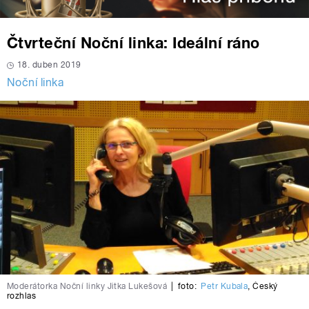
Čtvrteční Noční linka: Ideální ráno
18. duben 2019
Noční linka
Moderátorka Noční linky Jitka Lukešová
|
foto:
Petr Kubala
,
Český
rozhlas