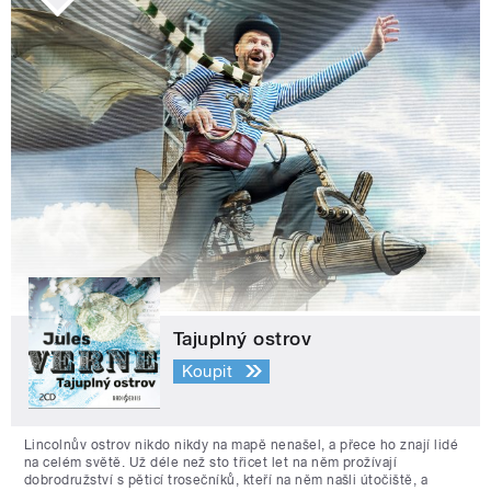
Tajuplný ostrov
Koupit
Lincolnův ostrov nikdo nikdy na mapě nenašel, a přece ho znají lidé
na celém světě. Už déle než sto třicet let na něm prožívají
dobrodružství s pěticí trosečníků, kteří na něm našli útočiště, a