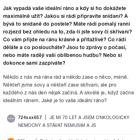
Jak vypadá vaše ideální ráno a kdy si ho dokážete
maximálně užít? Jakou si rádi připravíte snídani? A
bývá to snídaně do postele? Máte rádi pomalý ranní
rozjezd bez ohledu na to, zda-li jste sovy či skřivani?
Co vám přijde na ránu krásné a přitažlivé? Co rádi
děláte a co posloucháte? Jsou to zprávy o počasí,
nebo máte raději vaši oblíbenou hudbu? Nebo si
dokonce sami zazpíváte?
Někdo z nás má rána rád a někdo zase o něco, méně.
Někteří jsme sovy a někteří zase skřivani, ale pro
každého z nás den nějak začíná. A skvělé je, když začne
ideálním ránem. Jaké je to vaše ideální ráno?
|
724xxx657
JE MI 70 LET A JSEM ONKOLOGICKY
NEMOCNÝ A STÁVAT NEMUSIM A JS