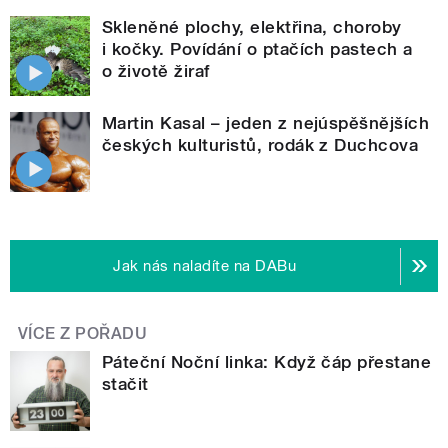
Skleněné plochy, elektřina, choroby
i kočky. Povídání o ptačích pastech a
o životě žiraf
Martin Kasal – jeden z nejúspěšnějších
českých kulturistů, rodák z Duchcova
Jak nás naladíte na DABu
VÍCE Z POŘADU
Páteční Noční linka: Když čáp přestane
stačit