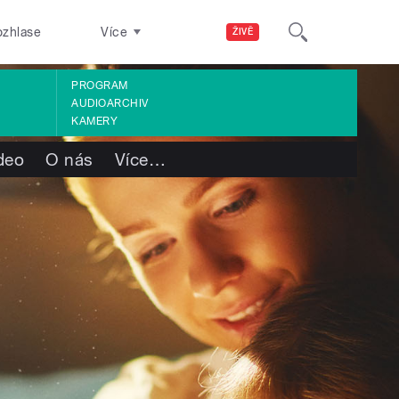
ozhlase
Více
ŽIVĚ
PROGRAM
AUDIOARCHIV
KAMERY
deo
O nás
Více
…