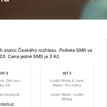
ích stanic Českého rozhlasu. Pošlete SMS ve
 03. Cena jedné SMS je 3 Kč.
HIT 2
HIT 3
nk: Děti jsou
Luděk Minka & Josef
aky lidi
Melen: Pro mámu
ika Doudová)
(Josef Melen, Luděk
Minka)
kytonk.cz