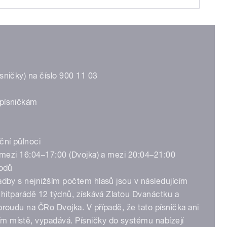
sničky) na číslo 900 11 03
 písničkám
ční půlnoci
. mezi 16:04–17:00 (Dvojka) a mezi 20:04–21:00
bodů
adby s nejnižším počtem hlasů jsou v následujícím
v hitparádě 12 týdnů, získává Zlatou Dvanáctku a
proudu na ČRo Dvojka. V případě, že tato písnička ani
m místě, vypadává. Písničky do systému nabízejí