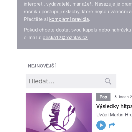
interpreti, vydavatelé, manažeři. Nasazuje je dr
ročníku postupují skladby, které nejsou vánoční 
Přečtěte si
kompletní pravidla
.
Pokud chcete dostat svou kapelu nebo nahrávku 
e-mailu:
ceska12@rozhlas.cz
NEJNOVĚJŠÍ
Pop
8. leden 
Výsledky hit
Uvádí Martin Hrd