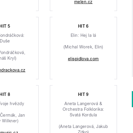
melen.cz
HIT 5
HIT 6
Vondráčková:
Elin: Hej la lá
Duše
(Michal Worek, Elin)
Vondráčková,
áš Kryl)
elispidlova.com
ndrackova.cz
HIT 8
HIT 9
Tvoje hvězdy
Aneta Langerová &
Orchestra Folklorika:
Svatá Kordula
 Čermák, Jan
 Wilkner)
(Aneta Langerová, Jakub
Zitko)
omusic.cz