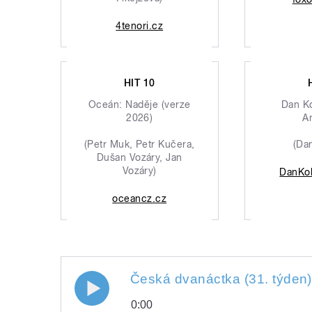
4tenori.cz
HIT 10
Oceán: Naděje (verze
Dan K
2026)
A
(Petr Muk, Petr Kučera,
(Da
Dušan Vozáry, Jan
Vozáry)
DanKo
oceancz.cz
Česká dvanáctka (31. týden)
0:00