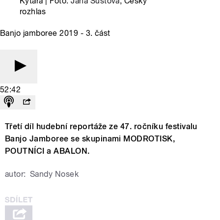
Kytara | Foto:
Jana Šustová
, Český
rozhlas
Banjo jamboree 2019 - 3. část
52:42
Třetí díl hudební reportáže ze 47. ročníku festivalu
Banjo Jamboree se skupinami MODROTISK,
POUTNÍCI a ABALON.
autor:
Sandy Nosek