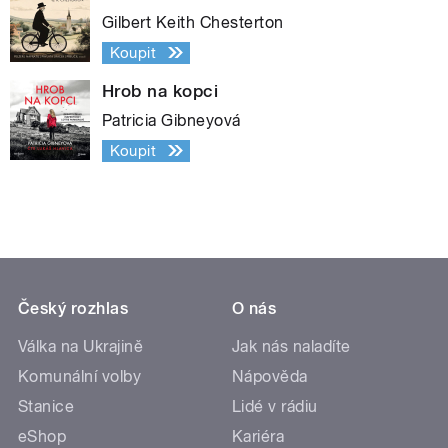
Gilbert Keith Chesterton
Koupit
Hrob na kopci
Patricia Gibneyová
Koupit
Český rozhlas
O nás
Válka na Ukrajině
Jak nás naladíte
Komunální volby
Nápověda
Stanice
Lidé v rádiu
eShop
Kariéra