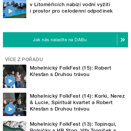
v Litoměřicích nabízí vodní vyžití
i prostor pro celodenní odpočinek
Jak nás naladíte na DABu
VÍCE Z POŘADU
Mohelnický FolkFest (15): Robert
Křesťan s Druhou trávou
Mohelnický FolkFest (14): Korki, Nerez
& Lucie, Spirituál kvartet a Robert
Křesťan s Druhou trávou
Mohelnický FolkFest (13): Topinqui,
Rolničky a HB Stop, Víťa Troníček a