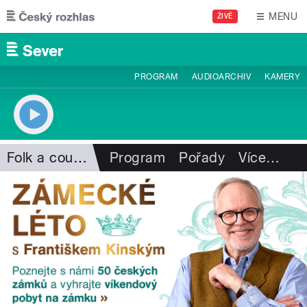
Přejít k hlavnímu obsahu
MENU
ŽIVĚ
PROGRAM
AUDIOARCHIV
KAMERY
Folk a country
Program
Pořady
Více
…