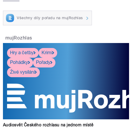
Všechny díly pořadu na mujRozhlas
mujRozhlas
Hry a četby
Krimi
Pohádky
Pořady
Živé vysílání
Audiosvět Českého rozhlasu na jednom místě