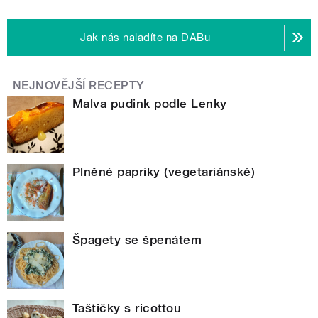
Jak nás naladíte na DABu
NEJNOVĚJŠÍ RECEPTY
Malva pudink podle Lenky
Plněné papriky (vegetariánské)
Špagety se špenátem
Taštičky s ricottou