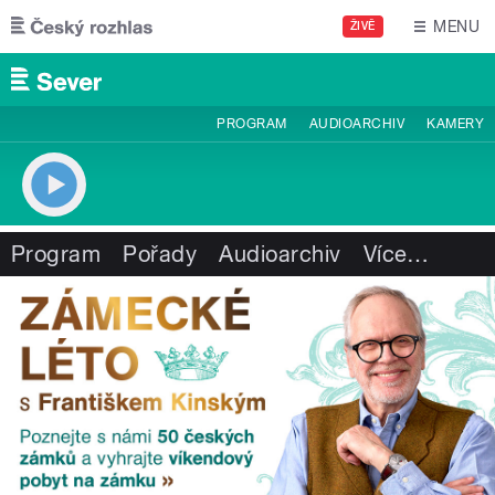
Přejít k hlavnímu obsahu
MENU
ŽIVĚ
PROGRAM
AUDIOARCHIV
KAMERY
Program
Pořady
Audioarchiv
Více
…