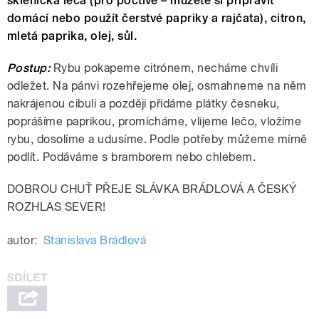
sklenička leča (pro poctivé – můžete si připravit
domácí nebo použít čerstvé papriky a rajčata), citron,
mletá paprika, olej, sůl.
Postup:
Rybu pokapeme citrónem, necháme chvíli
odležet. Na pánvi rozehřejeme olej, osmahneme na něm
nakrájenou cibuli a později přidáme plátky česneku,
poprášíme paprikou, promícháme, vlijeme lečo, vložíme
rybu, dosolíme a udusíme. Podle potřeby můžeme mírně
podlít. Podáváme s bramborem nebo chlebem.
DOBROU CHUŤ PŘEJE SLÁVKA BRÁDLOVÁ A ČESKÝ
ROZHLAS SEVER!
autor:
Stanislava Brádlová