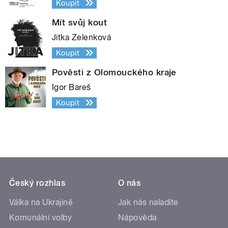
Koupit
Mít svůj kout
Jitka Zelenková
Koupit
Pověsti z Olomouckého kraje
Igor Bareš
Koupit
Český rozhlas
O nás
Válka na Ukrajině
Jak nás naladíte
Komunální volby
Nápověda