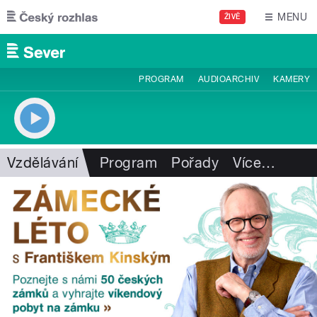
Přejít k hlavnímu obsahu
MENU
ŽIVĚ
PROGRAM
AUDIOARCHIV
KAMERY
Vzdělávání
Program
Pořady
Více
…