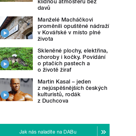
klidnou atmosféru bez
davů
Manželé Macháčkovi
proměnili opuštěné nádraží
v Kovářské v místo plné
života
Skleněné plochy, elektřina,
choroby i kočky. Povídání
o ptačích pastech a
o životě žiraf
Martin Kasal – jeden
z nejúspěšnějších českých
kulturistů, rodák
z Duchcova
Jak nás naladíte na DABu