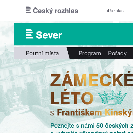
Přejít k hlavnímu obsahu
iRozhlas
Poutní místa
Program
Pořady