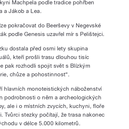
eskyni Machpela podle tradice pohřben
a a Jákob a Lea.
 lze pokračovat do Beerševy v Negevské
k podle Genesis uzavřel mír s Pelištejci.
ku dostala před osmi lety skupina
lů, kteří prošli trasu dlouhou tisíc
 pak rozhodli spojit svět s Blízkým
ie, chůze a pohostinnost“.
í hlavních monoteistických náboženství
jen podrobnosti o něm a archeologických
y, ale i o místních zvycích, kuchyni, floře
. Tvůrci stezky počítají, že trasa nakonec
ýchodu v délce 5.000 kilometrů.