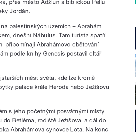
a, přes město Adžlún a biblickou Pellu
řeky Jordán.
li a na palestinských územích – Abrahám
em, dnešní Nábulus. Tam turista spatří
áni připomínají Abrahámovo obětování
hám podle knihy Genesis postavil oltář
jstarších měst světa, kde lze kromě
 zbytky paláce krále Heroda nebo Ježíšovu
lém s jeho početnými posvátnými místy
u do Betléma, rodiště Ježíšova, a dál do
obka Abrahámova synovce Lota. Na konci