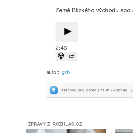
Země Blízkého východu spoj
2:43
autor:
gzb
Všechny díly pořadu na mujRozhlas
ZPRÁVY Z IROZHLAS.CZ