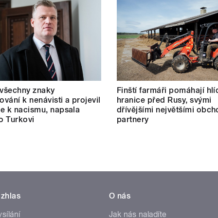
 všechny znaky
Finští farmáři pomáhají hlí
vání k nenávisti a projevil
hranice před Rusy, svými
e k nacismu, napsala
dřívějšími největšími obc
 o Turkovi
partnery
zhlas
O nás
ysílání
Jak nás naladíte