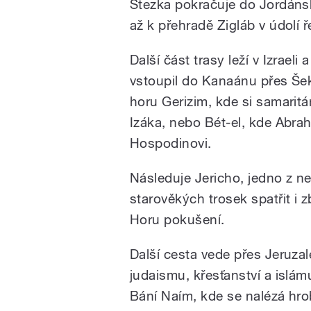
Stezka pokračuje do Jordánsk
až k přehradě Zigláb v údolí 
Další část trasy leží v Izrae
vstoupil do Kanaánu přes Šek
horu Gerizim, kde si samarit
Izáka, nebo Bét-el, kde Abra
Hospodinovi.
Následuje Jericho, jedno z ne
starověkých trosek spatřit i
Horu pokušení.
Další cesta vede přes Jeruza
judaismu, křesťanství a islám
Bání Naím, kde se nalézá hr