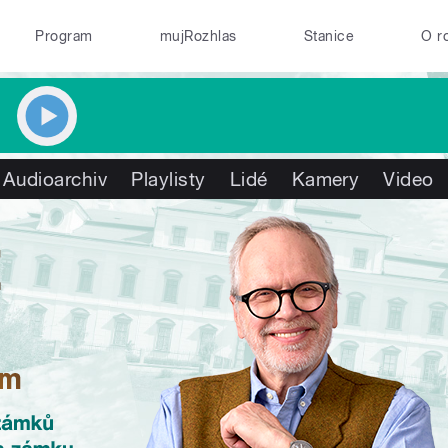
Program
mujRozhlas
Stanice
O r
Audioarchiv
Playlisty
Lidé
Kamery
Video