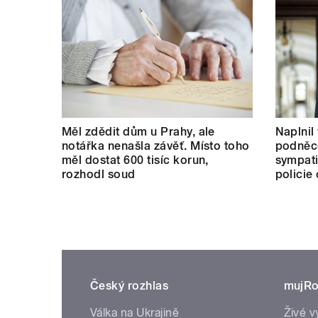
Měl zdědit dům u Prahy, ale
Naplnil
notářka nenašla závěť. Místo toho
podněco
měl dostat 600 tisíc korun,
sympati
rozhodl soud
policie
Český rozhlas
mujRo
Válka na Ukrajině
Živé v