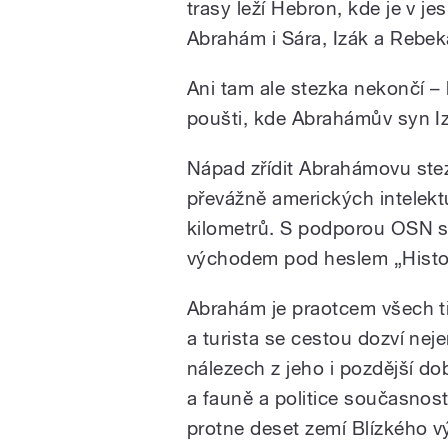
trasy leží Hebron, kde je v j
Abrahám i Sára, Izák a Rebek
Ani tam ale stezka nekončí –
poušti, kde Abrahámův syn Izá
Nápad zřídit Abrahámovu stez
převážně amerických intelektuá
kilometrů. S podporou OSN se
východem pod heslem „Histor
Abrahám je praotcem všech tř
a turista se cestou dozví ne
nálezech z jeho i pozdější dob
a fauně a politice současnosti
protne deset zemí Blízkého v