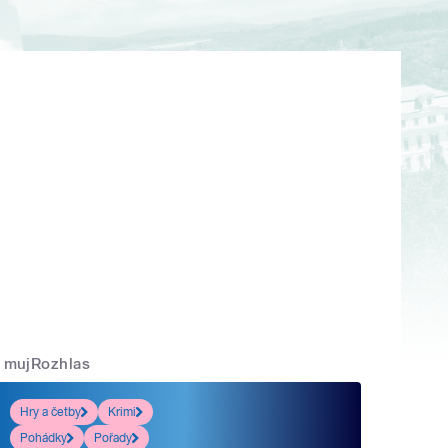
mujRozhlas
Hry a četby
Krimi
Pohádky
Pořady