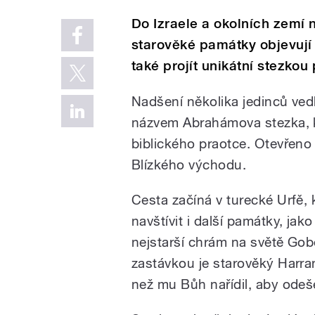
Do Izraele a okolních zemí ne
starověké památky objevují i
také projít unikátní stezkou 
Nadšení několika jedinců vedl
názvem Abrahámova stezka, k
biblického praotce. Otevřeno 
Blízkého východu.
Cesta začíná v turecké Urfě,
navštívit i další památky, ja
nejstarší chrám na světě Gobe
zastávkou je starověký Harra
než mu Bůh nařídil, aby odeš