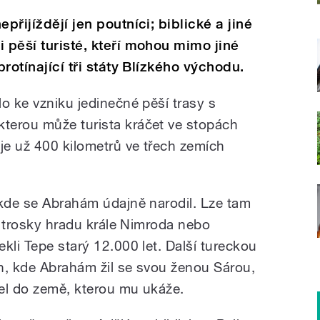
přijíždějí jen poutníci; biblické a jiné
 pěší turisté, kteří mohou mimo jiné
protínající tři státy Blízkého východu.
o ke vzniku jedinečné pěší trasy s
terou může turista kráčet ve stopách
je už 400 kilometrů ve třech zemích
 kde se Abrahám údajně narodil. Lze tam
ko trosky hradu krále Nimroda nebo
kli Tepe starý 12.000 let. Další tureckou
n, kde Abrahám žil se svou ženou Sárou,
el do země, kterou mu ukáže.