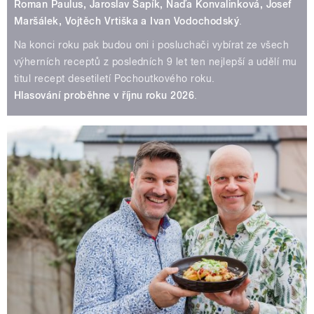
Roman Paulus, Jaroslav Sapík, Naďa Konvalinková, Josef
Maršálek, Vojtěch Vrtiška a Ivan Vodochodský
.
Na konci roku pak budou oni i posluchači vybírat ze všech
výherních receptů z posledních 9 let ten nejlepší a udělí mu
titul recept desetiletí Pochoutkového roku.
Hlasování proběhne v říjnu roku 2026
.