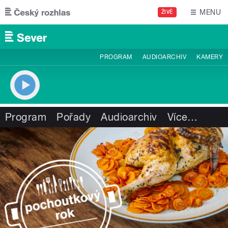
Přejít k hlavnímu obsahu
MENU
ŽIVĚ
PROGRAM
AUDIOARCHIV
KAMERY
Program
Pořady
Audioarchiv
Více
…