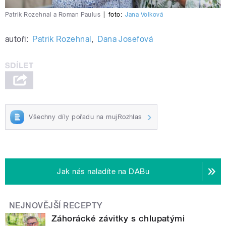
Patrik Rozehnal a Roman Paulus
|
foto:
Jana Volková
autoři:
Patrik Rozehnal
,
Dana Josefová
Všechny díly pořadu na mujRozhlas
Jak nás naladíte na DABu
NEJNOVĚJŠÍ RECEPTY
Záhorácké závitky s chlupatými