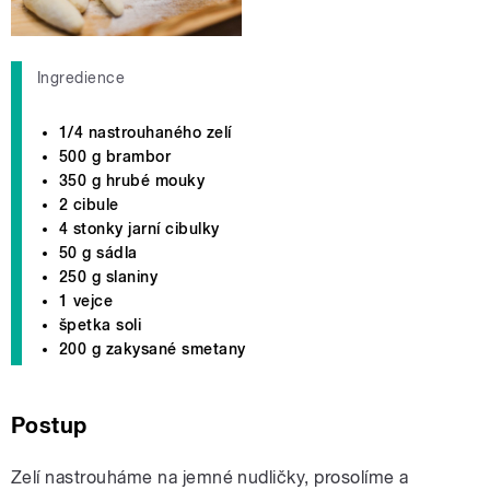
Ingredience
1/4 nastrouhaného zelí
500 g brambor
350 g hrubé mouky
2 cibule
4 stonky jarní cibulky
50 g sádla
250 g slaniny
1 vejce
špetka soli
200 g zakysané smetany
Postup
Zelí nastrouháme na jemné nudličky, prosolíme a