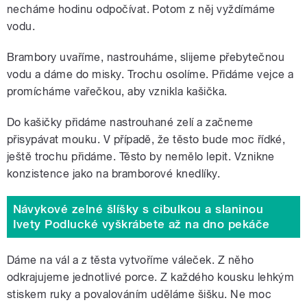
necháme hodinu odpočívat. Potom z něj vyždímáme
vodu.
Brambory uvaříme, nastrouháme, slijeme přebytečnou
vodu a dáme do misky. Trochu osolíme. Přidáme vejce a
promícháme vařečkou, aby vznikla kašička.
Do kašičky přidáme nastrouhané zelí a začneme
přisypávat mouku. V případě, že těsto bude moc řídké,
ještě trochu přidáme. Těsto by nemělo lepit. Vznikne
konzistence jako na bramborové knedlíky.
Návykové zelné šlíšky s cibulkou a slaninou
Ivety Podlucké vyškrábete až na dno pekáče
Dáme na vál a z těsta vytvoříme váleček. Z něho
odkrajujeme jednotlivé porce. Z každého kousku lehkým
stiskem ruky a povalováním uděláme šišku. Ne moc