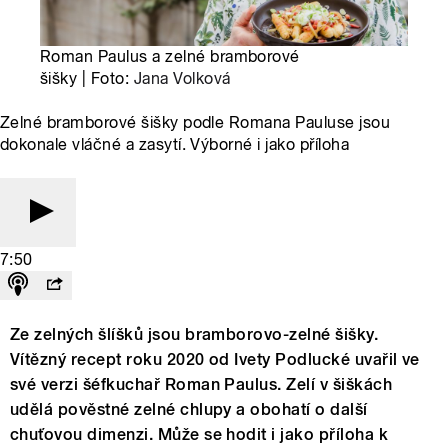
Roman Paulus a zelné bramborové
šišky | Foto:
Jana Volková
Zelné bramborové šišky podle Romana Pauluse jsou
dokonale vláčné a zasytí. Výborné i jako příloha
7:50
Ze zelných šlíšků jsou bramborovo-zelné šišky.
Vítězný recept roku 2020 od Ivety Podlucké uvařil ve
své verzi šéfkuchař Roman Paulus. Zelí v šiškách
udělá pověstné zelné chlupy a obohatí o další
chuťovou dimenzi. Může se hodit i jako příloha k