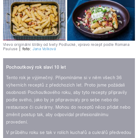
Vlevo originální šlíšky od Ivety Podlucké, vpravo recept podle Romana
Pauluse
|
foto:
Jana Volková
Pochoutkový rok slaví 10 let
Tento rok je výjimečný. Připomínáme si v něm všech 36
výherních receptů z předchozích let. Proto jsme požádali
osobnosti Pochoutkového roku, aby tyto recepty připravily
podle svého, jako by je připravovaly pro sebe nebo do
restaurace či cukrárny. Mohou do receptů něco přidat nebo
změnit postup tak, aby odpovídal profesionálnímu
provedení.
V průběhu roku se tak v rolích kuchařů a cukrářů předvedou