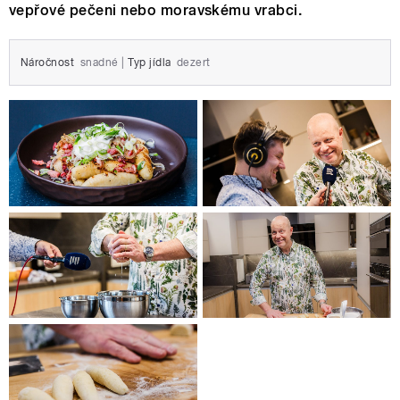
vepřové pečeni nebo moravskému vrabci.
Náročnost
snadné
|
Typ jídla
dezert