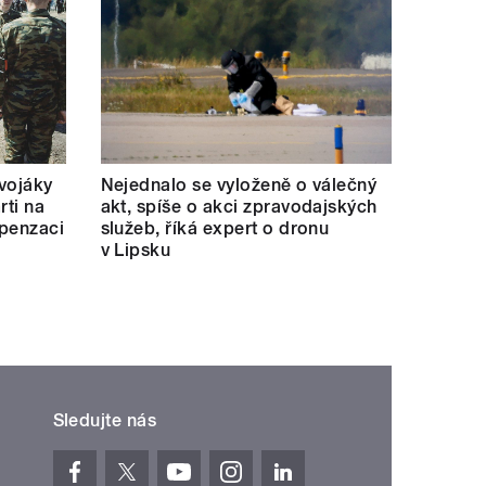
 vojáky
Nejednalo se vyloženě o válečný
rti na
akt, spíše o akci zpravodajských
mpenzaci
služeb, říká expert o dronu
v Lipsku
Sledujte nás