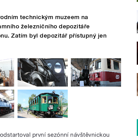
árodním technickým muzeem na
tamního železničního depozitáře
u. Zatím byl depozitář přístupný jen
odstartoval první sezónní návštěvnickou