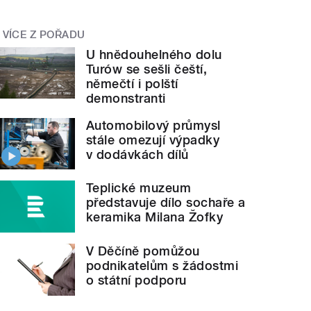
VÍCE Z POŘADU
U hnědouhelného dolu
Turów se sešli čeští,
němečtí i polští
demonstranti
Automobilový průmysl
stále omezují výpadky
v dodávkách dílů
Teplické muzeum
představuje dílo sochaře a
keramika Milana Žofky
V Děčíně pomůžou
podnikatelům s žádostmi
o státní podporu