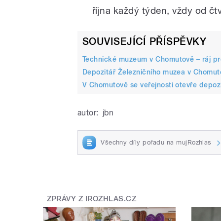
října každý týden, vždy od čt
SOUVISEJÍCÍ PŘÍSPĚVKY
Technické muzeum v Chomutově – ráj pro
Depozitář Železničního muzea v Chomut
V Chomutově se veřejnosti otevře depoz
autor:
jbn
Všechny díly pořadu na mujRozhlas
ZPRÁVY Z IROZHLAS.CZ