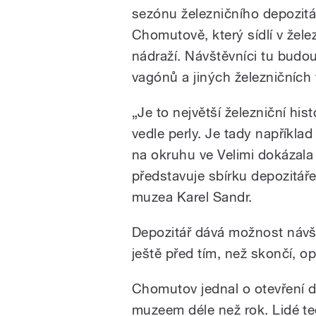
sezónu železničního depozit
Chomutově, který sídlí v že
nádraží. Návštěvníci tu budo
vagónů a jiných železničních 
„Je to největší železniční his
vedle perly. Je tady napříkla
na okruhu ve Velimi dokázala 
představuje sbírku depozitář
muzea Karel Sandr.
Depozitář dává možnost návšt
ještě před tím, než skončí, o
Chomutov jednal o otevření 
muzeem déle než rok. Lidé te