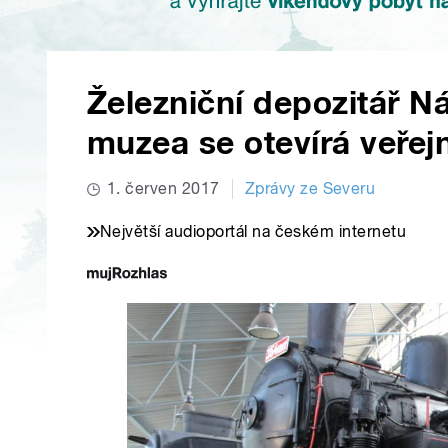
Železniční depozitář N
muzea se otevírá veřej
1. červen 2017
Zprávy ze Severu
Největší audioportál na českém internetu