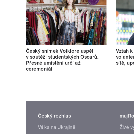
Český snímek Volklore uspěl
Vztah k 
v soutěži studentských Oscarů.
volante
Přesné umístění určí až
sítě, u
ceremoniál
Český rozhlas
mujRo
Válka na Ukrajině
Živé v