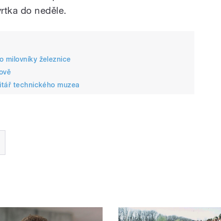
vrtka do neděle.
 milovníky železnice
ově
itář technického muzea