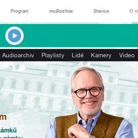
Program
mujRozhlas
Stanice
O r
Audioarchiv
Playlisty
Lidé
Kamery
Video