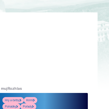
mujRozhlas
Hry a četby
Krimi
Pohádky
Pořady