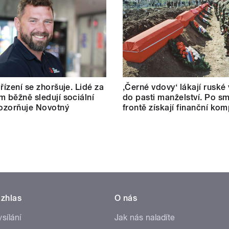
řízení se zhoršuje. Lidé za
‚Černé vdovy‘ lákají ruské
m běžně sledují sociální
do pasti manželství. Po sm
pozorňuje Novotný
frontě získají finanční ko
zhlas
O nás
ysílání
Jak nás naladíte