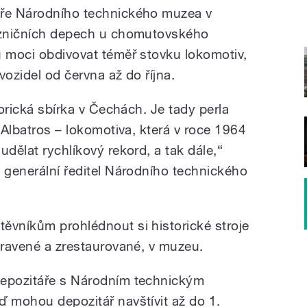
áře Národního technického muzea v
lezničních depech u chomutovského
u moci obdivovat téměř stovku lokomotiv,
vozidel od června až do října.
torická sbírka v Čechách. Je tady perla
d Albatros – lokomotiva, která v roce 1964
udělat rychlíkový rekord, a tak dále,“
e generální ředitel Národního technického
ěvníkům prohlédnout si historické stroje
pravené a zrestaurované, v muzeu.
depozitáře s Národním technickým
ď mohou depozitář navštívit až do 1.