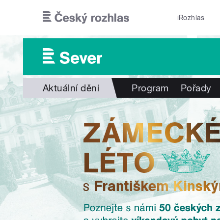
Přejít k hlavnímu obsahu
iRozhlas
Aktuální dění
Program
Pořady