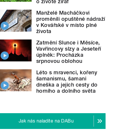
o životě žiraf
Manželé Macháčkovi
proměnili opuštěné nádraží
v Kovářské v místo plné
života
Zatmění Slunce i Měsíce,
Vavřincovy slzy a Jeseteří
úplněk: Procházka
srpnovou oblohou
Léto s mravenci, kořeny
šamanismu, šamani
dneška a jejich cesty do
horního a dolního světa
Jak nás naladíte na DABu