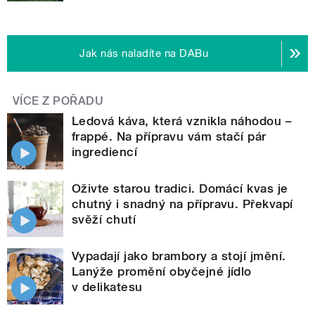
Jak nás naladíte na DABu
VÍCE Z POŘADU
Ledová káva, která vznikla náhodou –
frappé. Na přípravu vám stačí pár
ingrediencí
Oživte starou tradici. Domácí kvas je
chutný i snadný na přípravu. Překvapí
svěží chutí
Vypadají jako brambory a stojí jmění.
Lanýže promění obyčejné jídlo
v delikatesu