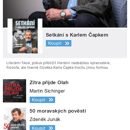
Setkání s Karlem Čapkem
Koupit
Literární fikce, pokus přiblížit literární nadsázkou spisovatele,
filozofa, ale hlavně člověka Karla Čapka trochu jinou formou.
Zítra přijde Olah
Martin Sichinger
Koupit
50 moravských pověstí
Zdeněk Junák
Koupit