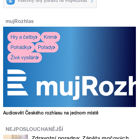
Všechny díly pořadu na mujRozhlas
mujRozhlas
Hry a četby
Krimi
Pohádky
Pořady
Živé vysílání
Audiosvět Českého rozhlasu na jednom místě
NEJPOSLOUCHANĚJŠÍ
Zdravotní poradna: Záněty močových