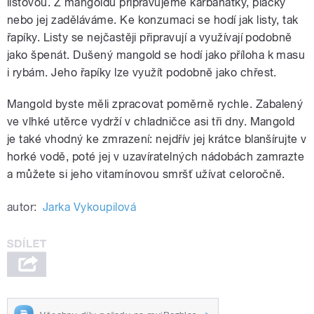
listovou. Z mangoldu připravujeme karbanátky, placky
nebo jej zaděláváme. Ke konzumaci se hodí jak listy, tak
řapíky. Listy se nejčastěji připravují a využívají podobně
jako špenát. Dušený mangold se hodí jako příloha k masu
i rybám. Jeho řapíky lze využít podobně jako chřest.
Mangold byste měli zpracovat poměrně rychle. Zabalený
ve vlhké utěrce vydrží v chladničce asi tři dny. Mangold
je také vhodný ke zmrazení: nejdřív jej krátce blanšírujte v
horké vodě, poté jej v uzavíratelných nádobách zamrazte
a můžete si jeho vitamínovou smršť užívat celoročně.
autor:
Jarka Vykoupilová