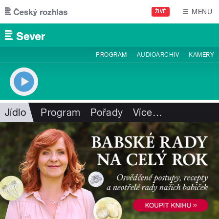
Přejít k hlavnímu obsahu
MENU
ŽIVĚ
PROGRAM
AUDIOARCHIV
KAMERY
Jídlo
Program
Pořady
Více
…