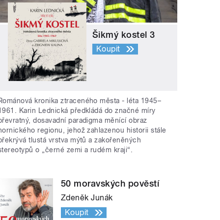
Šikmý kostel 3
Koupit
Románová kronika ztraceného města - léta 1945–
1961. Karin Lednická předkládá do značné míry
převratný, dosavadní paradigma měnící obraz
hornického regionu, jehož zahlazenou historii stále
překrývá tlustá vrstva mýtů a zakořeněných
stereotypů o „černé zemi a rudém kraji“.
50 moravských pověstí
Zdeněk Junák
Koupit