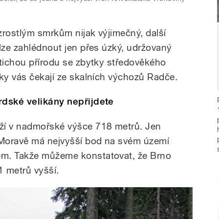
zrostlým smrkům nijak výjimečný, další
 lze zahlédnout jen přes úzký, udržovaný
 tichou přírodu se zbytky středověkého
dky vás čekají ze skalních výchozů Radče.
rdské velikány nepřijdete
ží v nadmořské výšce 718 metrů. Jen
Moravě má nejvyšší bod na svém území
em. Takže můžeme konstatovat, že Brno
 metrů vyšší.