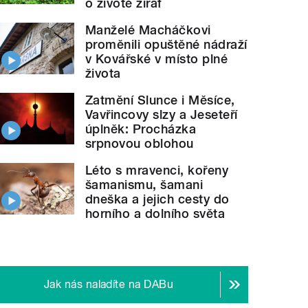
o životě žiraf
Manželé Macháčkovi
proměnili opuštěné nádraží
v Kovářské v místo plné
života
Zatmění Slunce i Měsíce,
Vavřincovy slzy a Jeseteří
úplněk: Procházka
srpnovou oblohou
Léto s mravenci, kořeny
šamanismu, šamani
dneška a jejich cesty do
horního a dolního světa
Jak nás naladíte na DABu