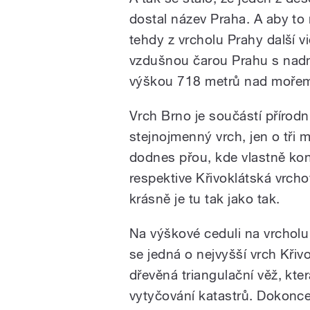
dostal název Praha. A aby to
tehdy z vrcholu Prahy další v
vzdušnou čarou Prahu s nad
výškou 718 metrů nad mořem
Vrch Brno je součástí přírod
stejnojmenný vrch, jen o tři 
dodnes přou, kde vlastně kon
respektive Křivoklátská vrch
krásně je tu tak jako tak.
Na výškové ceduli na vrchol
se jedná o nejvyšší vrch Křivo
dřevěná triangulační věž, kt
vytyčování katastrů. Dokonce