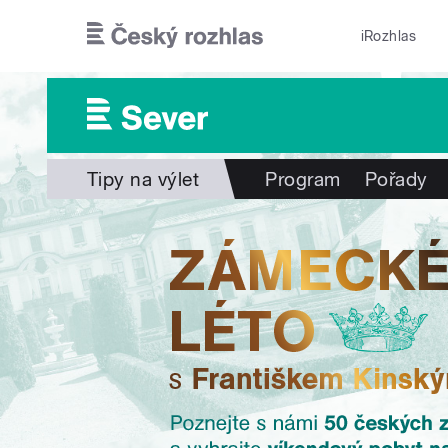
Přejít k hlavnímu obsahu
iRozhlas
Tipy na výlet
Program
Pořady