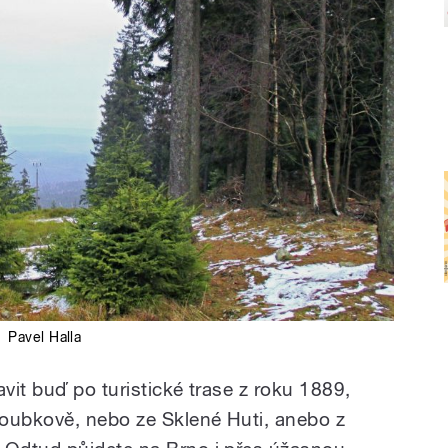
:
Pavel Halla
it buď po turistické trase z roku 1889,
loubkově, nebo ze Sklené Huti, anebo z