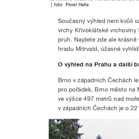
|
foto:
Pavel Halla
Současný výhled není kvůli v
vrchy Křivoklátské vrchoviny
pruh. Najdete zde ale krásně
hradu Mitrvald, úžasné vyhlí
O výhled na Prahu a další b
Brno v západních Čechách le
pro pořádek, Brno město na 
ve výšce 497 metrů nad moř
v západních Čechách je o 221