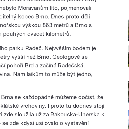
 nebylo Moravanům líto, pojmenovali
iditelný kopec Brno. Dnes proto dělí
mořskou výškou 863 metrů a Brno s
 pouhých dvacet kilometrů.
ního parku Radeč. Nejvyšším bodem je
metry vyšší než Brno. Geologové se
čí pohoří Brd a začíná Radečská,
ovina. Nám laikům to může být jedno,
u Brna se každopádně můžeme dočíst, že
klátské vrchoviny. I proto tu dodnes stojí
erá zde sloužila už za Rakouska-Uherska k
 se zde kdysi usilovalo o vystavění