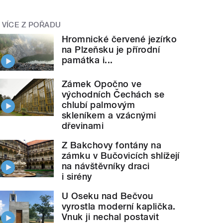
VÍCE Z POŘADU
Hromnické červené jezírko
na Plzeňsku je přírodní
památka i...
Zámek Opočno ve
východních Čechách se
chlubí palmovým
skleníkem a vzácnými
dřevinami
Z Bakchovy fontány na
zámku v Bučovicích shlížejí
na návštěvníky draci
i sirény
U Oseku nad Bečvou
vyrostla moderní kaplička.
Vnuk ji nechal postavit