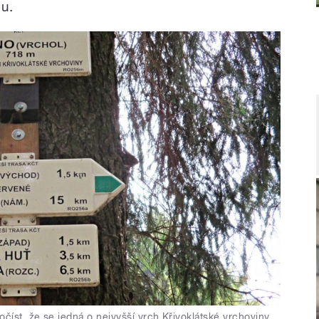
u.
číst, že se jedná o nejvyšší vrch Křivoklátské vrchoviny