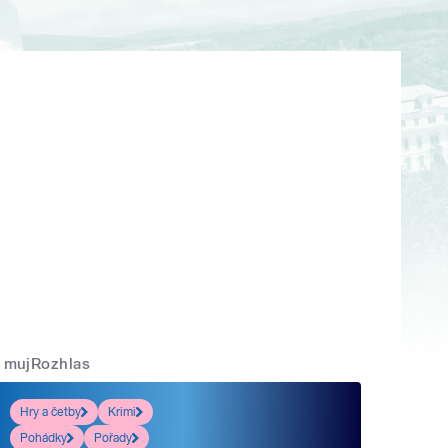
mujRozhlas
Hry a četby
Krimi
Pohádky
Pořady