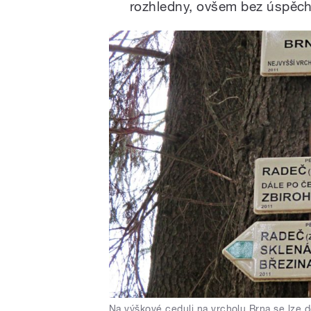
rozhledny, ovšem bez úspěch
Na výškové ceduli na vrcholu Brna se lze do