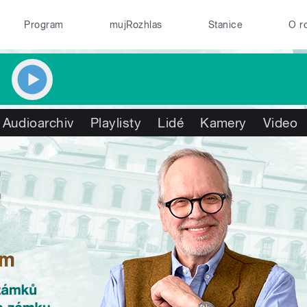
Program
mujRozhlas
Stanice
O r
Audioarchiv
Playlisty
Lidé
Kamery
Video