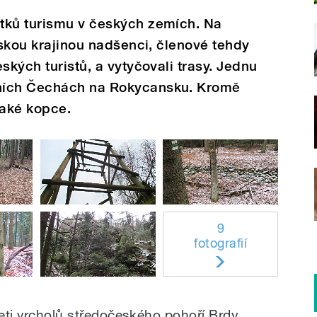
tků turismu v českých zemích. Na
eskou krajinou nadšenci, členové tehdy
ských turistů, a vytyčovali trasy. Jednu
ních Čechách na Rokycansku. Kromě
také kopce.
9
fotografií
seti vrcholů středočeského pohoří Brdy