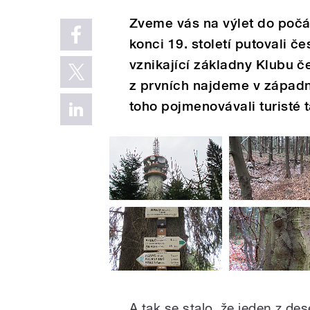
Zveme vás na výlet do počá
konci 19. století putovali č
vznikající základny Klubu če
z prvních najdeme v západ
toho pojmenovávali turisté 
A tak se stalo, že jeden z de