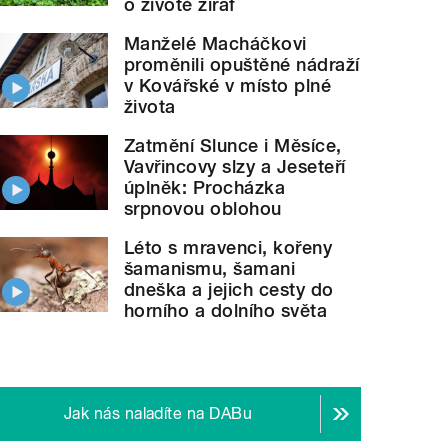
o životě žiraf
Manželé Macháčkovi
proměnili opuštěné nádraží
v Kovářské v místo plné
života
Zatmění Slunce i Měsíce,
Vavřincovy slzy a Jeseteří
úplněk: Procházka
srpnovou oblohou
Léto s mravenci, kořeny
šamanismu, šamani
dneška a jejich cesty do
horního a dolního světa
Jak nás naladíte na DABu