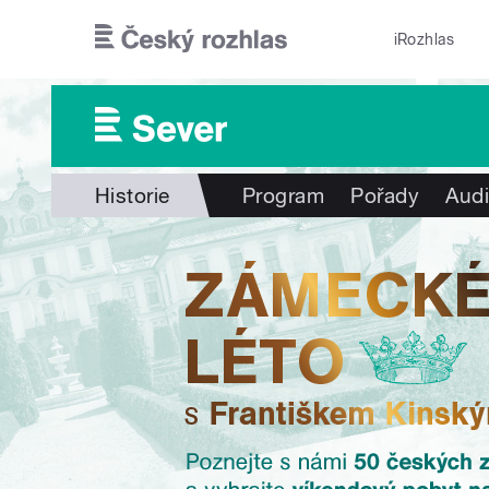
Přejít k hlavnímu obsahu
iRozhlas
Historie
Program
Pořady
Audi