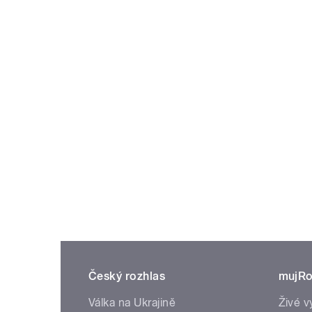
Český rozhlas
mujRo
Válka na Ukrajině
Živé v