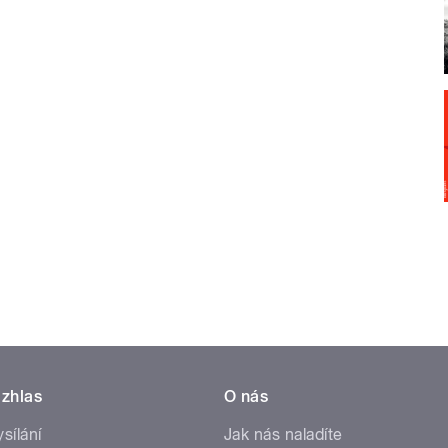
zhlas
O nás
ysílání
Jak nás naladíte