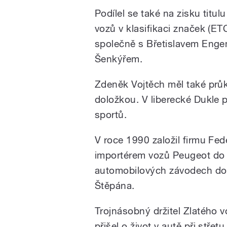
Podílel se také na zisku titu
vozů v klasifikaci značek (E
společně s Břetislavem Eng
Šenkýřem.
Zdeněk Vojtěch měl také prů
doložkou. V liberecké Dukle p
sportů.
V roce 1990 založil firmu Fede
importérem vozů Peugeot do Č
automobilových závodech do
Štěpána.
Trojnásobný držitel Zlatého 
přišel o život v autě při stře