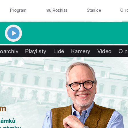
Program
mujRozhlas
Stanice
O r
oarchiv
Playlisty
Lidé
Kamery
Video
O n