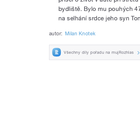
bydliště. Bylo mu pouhých 47
na selhání srdce jeho syn To
autor:
Milan Knotek
Všechny díly pořadu na mujRozhlas