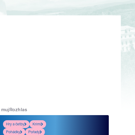
mujRozhlas
Hry a četby
Krimi
Pohádky
Pořady