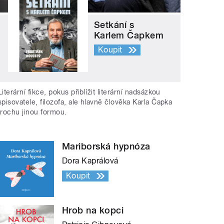
Setkání s
Karlem Čapkem
Koupit
Literární fikce, pokus přiblížit literární nadsázkou
spisovatele, filozofa, ale hlavně člověka Karla Čapka
trochu jinou formou.
Mariborská hypnóza
Dora Kaprálová
Koupit
Hrob na kopci