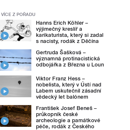
VÍCE Z POŘADU
Hanns Erich Köhler –
výjimečný kreslíř a
karikaturista, který si zadal
s nacisty, rodák z Děčína
Gertruda Šašková –
významná protinacistická
odbojářka z Března u Loun
Viktor Franz Hess –
nobelista, který v Ústí nad
Labem uskutečnil zásadní
vědecký let balónem
František Josef Beneš –
průkopník české
archeologie a památkové
péče, rodák z Českého