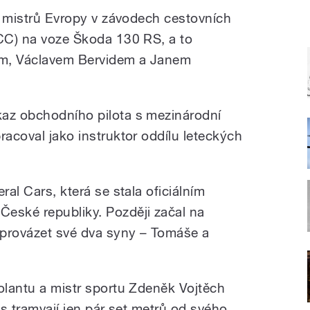
lu mistrů Evropy v závodech cestovních
TCC) na voze Škoda 130 RS, a to
em, Václavem Bervidem a Janem
kaz obchodního pilota s mezinárodní
racoval jako instruktor oddílu leteckých
ral Cars, která se stala oficiálním
eské republiky. Později začal na
provázet své dva syny – Tomáše a
volantu a mistr sportu Zdeněk Vojtěch
tu s tramvají jen pár set metrů od svého