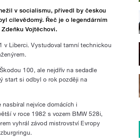
nežil v socialismu, přivedl by českou
byl cílevědomý. Řeč je o legendárním
 Zdeňku Vojtěchovi.
1 v Liberci. Vystudoval tamní technickou
inženýrem.
 Škodou 100, ale nejdřív na sedadle
 start si odbyl o rok později na
 nasbíral nejvíce domácích i
jvětší v roce 1982 s vozem BMW 528i,
em vyhrál závod mistrovství Evropy
lzburgringu.