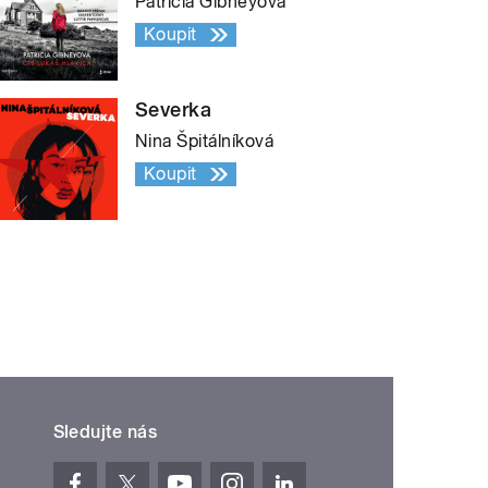
Patricia Gibneyová
Koupit
Severka
Nina Špitálníková
Koupit
Sledujte nás