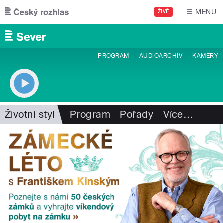
Přejít k hlavnímu obsahu
MENU
ŽIVĚ
PROGRAM
AUDIOARCHIV
KAMERY
Životní styl
Program
Pořady
Více
…