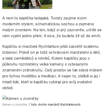
A není to kaplička ledajaká. Turisty zaujme svým
moderním stylem, schematickou sochou a zejména
malým zvonkem. Na ten, když si prý zazvoníte, určitě se
vám vyplní jedno přání. A sice, že budete žít až do smrti.
Kapličku si manželé Rychtárkovi přáli zasvětit svatému
Izidorovi. Právě on je totiž ochráncem manželství a dětí,
a také zemědělců a rolníků. Kolem kapličky jsou v
půlkruhu rozmístěny velké kameny s vytesanými
znameními zvěrokruhu. Celý prostor se tak stává místem
pro tichou modlitbu a meditaci. A nejen to, oblíbili si jej i
mladí lidé, kteří si kapličku vybírají pro svůj svatební
obřad.
Kámen u zvoničky
|
foto:
Archiv manželů Rychtárkových