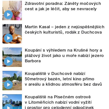
Zdravotní poradna: Záněty močových
cest a jak je léčit, aby se nevracely
Martin Kasal – jeden z nejúspěšnějších
českých kulturistů, rodák z Duchcova
Koupání s výhledem na Krušné hory a
plážový život jako u moře nabízí jezero
Barbora
Koupaliště v Duchcově nabízí
50metrový bazén, letní kino přímo
v areálu a klidnou atmosféru bez davů
Koupaliště na Písečném ostrově
v Litoměřicích nabízí vodní vyžití
i prostor pro celodenní odpočinek