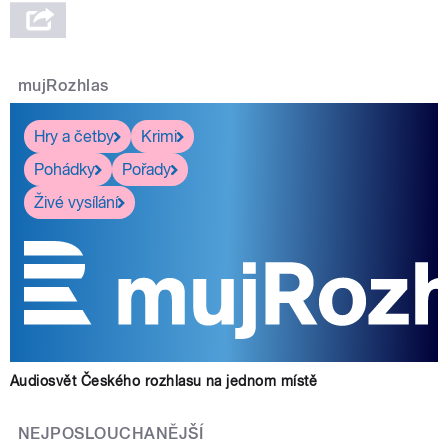
mujRozhlas
Hry a četby
Krimi
Pohádky
Pořady
Živé vysílání
Audiosvět Českého rozhlasu na jednom místě
NEJPOSLOUCHANĚJŠÍ