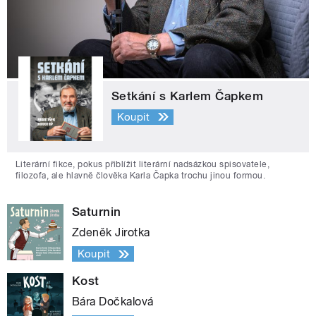
Setkání s Karlem Čapkem
Koupit
Literární fikce, pokus přiblížit literární nadsázkou spisovatele,
filozofa, ale hlavně člověka Karla Čapka trochu jinou formou.
Saturnin
Zdeněk Jirotka
Koupit
Kost
Bára Dočkalová