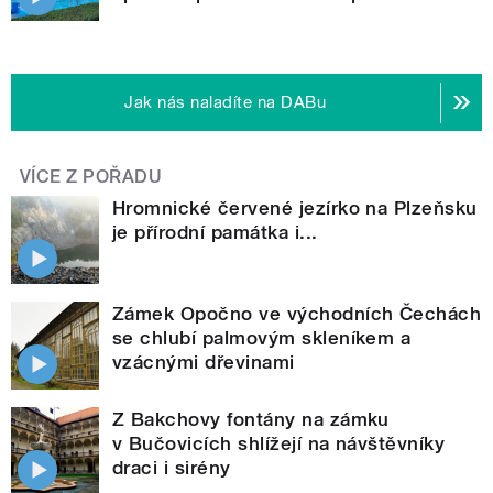
Jak nás naladíte na DABu
VÍCE Z POŘADU
Hromnické červené jezírko na Plzeňsku
je přírodní památka i...
Zámek Opočno ve východních Čechách
se chlubí palmovým skleníkem a
vzácnými dřevinami
Z Bakchovy fontány na zámku
v Bučovicích shlížejí na návštěvníky
draci i sirény