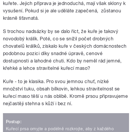
kuřete. Jejich příprava je jednoduchá, mají však sklony k
vysušení. Pokud si je ale uděláte zapečená, zůstanou
krásně šťavnatá.
S trochou nadsázky by se dalo říct, že kuře je takový
novodobý králík. Poté, co se snížil počet drobných
chovatelů králíků, získalo kuře v českých domácnostech
podobnou pozici díky snadné úpravě, cenové
dostupnosti a lahodné chuti. Kdo by neměl rád jemné,
křehké a lehce stravitelné kuřecí maso?
Kuře - to je klasika. Pro svou jemnou chuť, nízké
množství tuku, obsah bílkovin, lehkou stravitelnost se
kuřecí maso těší u nás oblibě. Kromě prsou připravujeme
nejčastěji stehna s kůží i bez ní.
Postup:
Kuřecí prsa omyjte a podélně rozkrojte, aby z každého