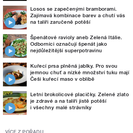
Losos se zapečenými bramborami.
Zajímavá kombinace barev a chutí vás
na talíři zaručeně potěší
Špenátové ravioly aneb Zelená Itálie.
Odborníci označují špenát jako
nejdůležitější superpotravinu
Kuřecí prsa plněná jablky. Pro svou
jemnou chuť a nízké množství tuku mají
Češi kuřecí maso v oblibě
Letní brokolicové placičky. Zelené zlato
je zdravé a na talíři jistě potěší
i všechny malé strávníky
VÍCE Z POŘADU