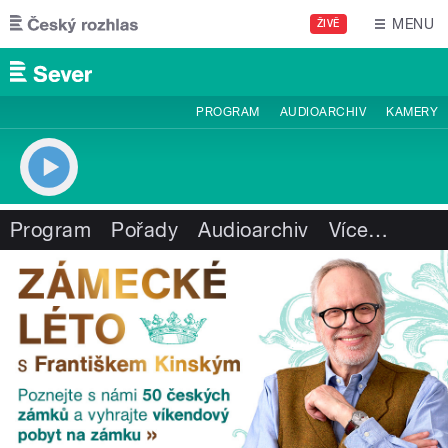
Přejít k hlavnímu obsahu
MENU
ŽIVĚ
PROGRAM
AUDIOARCHIV
KAMERY
Program
Pořady
Audioarchiv
Více
…