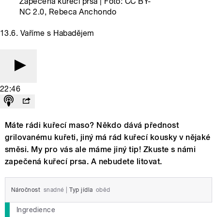
Zapečená kuřecí prsa | Foto: CC BY-
NC 2.0, Rebeca Anchondo
13.6. Vaříme s Habadějem
22:46
Máte rádi kuřecí maso? Někdo dává přednost
grilovanému kuřeti, jiný má rád kuřecí kousky v nějaké
směsi. My pro vás ale máme jiný tip! Zkuste s námi
zapečená kuřecí prsa. A nebudete litovat.
Náročnost
snadné
|
Typ jídla
oběd
Ingredience