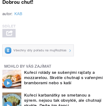
Dobrou chuť!
autor:
KAB
Všechny díly pořadu na mujRozhlas
MOHLO BY VÁS ZAJÍMAT
Kuřecí rolády se sušenými rajčaty a
mozzarelou. Skvěle chutnají s vařenými
bramborami nebo s kaší
Kuřecí karbanátky se smetanou a
sýrem. nejsou tak obvyklé, ale chutnají
skvěle. Dejte jim šanci