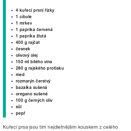
4 kuřecí prsní řízky
1 cibule
1 mrkev
1 paprika červená
1 paprika žlutá
400 g rajčat
česnek
olivový olej
150 ml bílého vína
280 g rajského protlaku
med
rozmarýn čerstvý
bazalka sušená
oregano sušené
100 g černých oliv
sůl
pepř
Kuřecí prsa jsou tím nejdietnějším kouskem z celého