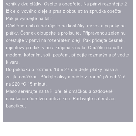
vznikly dva plátky. Osolte a opepřete. Na pánvi rozehřejte 2
lžíce olivového oleje a prsa z obou stran zprudka opečte.
Pak je vyndejte na talíř.
Očištěnou cibuli nakrájejte na kostičky, mrkev a papriky na
plátky. Česnek oloupejte a prolisujte. Připravenou zeleninu
orestujte v pánvi na rozehřátém oleji. Pak přidejte česnek,
rajčatový protlak, víno a krájená rajčata. Omáčku ochuťte
medem, kořením, solí, pepřem, přidejte rozmarýn a přiveďte
k varu.
Do pekáčku o rozměru 18 × 27 cm dejte plátky masa a
zalijte omáčkou. Přidejte olivy a pečte v troubě předehřáté
na 220 °C 15 minut.
Maso servírujte na talíři přelité omáčkou a ozdobené
nasekanou čerstvou petrželkou. Podávejte s čerstvou
bagetkou.