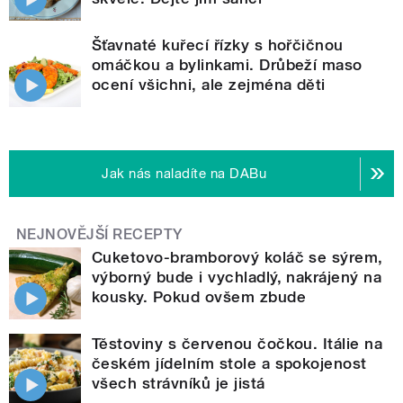
Šťavnaté kuřecí řízky s hořčičnou
omáčkou a bylinkami. Drůbeží maso
ocení všichni, ale zejména děti
Jak nás naladíte na DABu
NEJNOVĚJŠÍ RECEPTY
Cuketovo-bramborový koláč se sýrem,
výborný bude i vychladlý, nakrájený na
kousky. Pokud ovšem zbude
Těstoviny s červenou čočkou. Itálie na
českém jídelním stole a spokojenost
všech strávníků je jistá