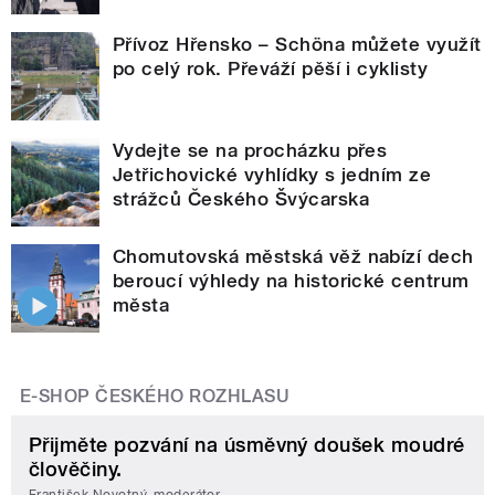
Přívoz Hřensko – Schöna můžete využít
po celý rok. Převáží pěší i cyklisty
Vydejte se na procházku přes
Jetřichovické vyhlídky s jedním ze
strážců Českého Švýcarska
Chomutovská městská věž nabízí dech
beroucí výhledy na historické centrum
města
E-SHOP ČESKÉHO ROZHLASU
Přijměte pozvání na úsměvný doušek moudré
člověčiny.