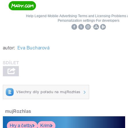
autor:
Eva Bucharová
Všechny díly pořadu na mujRozhlas
mujRozhlas
Hry a četby
Krimi