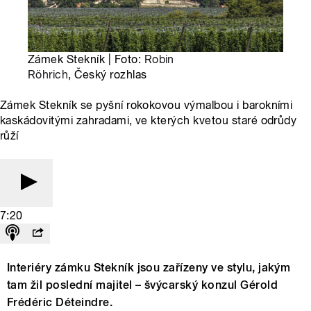
Zámek Stekník | Foto:
Robin
Röhrich
, Český rozhlas
Zámek Stekník se pyšní rokokovou výmalbou i barokními
kaskádovitými zahradami, ve kterých kvetou staré odrůdy
růží
7:20
Interiéry zámku Stekník jsou zařízeny ve stylu, jakým
tam žil poslední majitel – švýcarský konzul Gérold
Frédéric Déteindre.