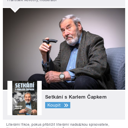
František Novotný, moderátor
Setkání s Karlem Čapkem
Koupit
Literární fikce, pokus přiblížit literární nadsázkou spisovatele,