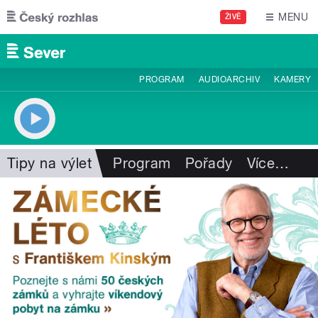
Přejít k hlavnímu obsahu
MENU
ŽIVĚ
PROGRAM
AUDIOARCHIV
KAMERY
Tipy na výlet
Program
Pořady
Více
…