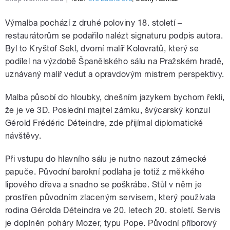
Výmalba pochází z druhé poloviny 18. století –
restaurátorům se podařilo nalézt signaturu podpis autora.
Byl to Kryštof Sekl, dvorní malíř Kolovratů, který se
podílel na výzdobě Španělského sálu na Pražském hradě,
uznávaný malíř vedut a opravdovým mistrem perspektivy.
Malba působí do hloubky, dnešním jazykem bychom řekli,
že je ve 3D. Poslední majitel zámku, švýcarský konzul
Gérold Frédéric Déteindre, zde přijímal diplomatické
návštěvy.
Při vstupu do hlavního sálu je nutno nazout zámecké
papuče. Původní barokní podlaha je totiž z měkkého
lipového dřeva a snadno se poškrábe. Stůl v něm je
prostřen původním zlaceným servisem, který používala
rodina Gérolda Déteindra ve 20. letech 20. století. Servis
je doplněn poháry Mozer, typu Pope. Původní příborový