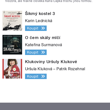
filozofa, ale hlavně člověka Karla Čapka trochu jinou formou.
Šikmý kostel 3
Karin Lednická
Koupit
O čem skály mlčí
Kateřina Surmanová
Koupit
Klukoviny Uršuly Klukové
Uršula Kluková – Patrik Rozehnal
Koupit