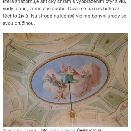
která znázorňuje antický chrám s vyobrazením čtyř živlů,
vody, ohně, země a vzduchu. Dívají se na nás bohové
těchto živlů. Na stropě na klenbě vidíme bohyni úrody se
svou družinou.
Strop hlavního sálu
|
foto:
Eva Bucharová
,
Český rozhlas