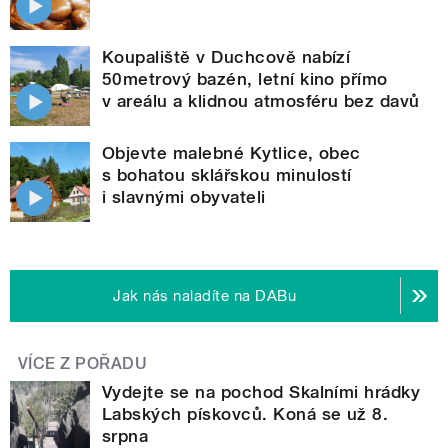
Koupaliště v Duchcově nabízí
50metrový bazén, letní kino přímo
v areálu a klidnou atmosféru bez davů
Objevte malebné Kytlice, obec
s bohatou sklářskou minulostí
i slavnými obyvateli
Jak nás naladíte na DABu
VÍCE Z POŘADU
Vydejte se na pochod Skalními hrádky
Labských pískovců. Koná se už 8.
srpna