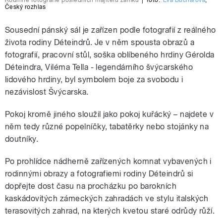
Rodinné fotografie posledních majitelů zámku
|
foto:
Eva Bucharová
,
Český rozhlas
Sousední pánský sál je zařízen podle fotografií z reálného
života rodiny Déteindrů. Je v něm spousta obrazů a
fotografií, pracovní stůl, soška oblíbeného hrdiny Gérolda
Déteindra, Viléma Tella - legendárního švýcarského
lidového hrdiny, byl symbolem boje za svobodu i
nezávislost Švýcarska.
Pokoj kromě jiného sloužil jako pokoj kuřácký – najdete v
něm tedy různé popelníčky, tabatěrky nebo stojánky na
doutníky.
Po prohlídce nádherně zařízených komnat vybavených i
rodinnými obrazy a fotografiemi rodiny Déteindrů si
dopřejte dost času na procházku po barokních
kaskádovitých zámeckých zahradách ve stylu italských
terasovitých zahrad, na kterých kvetou staré odrůdy růží.