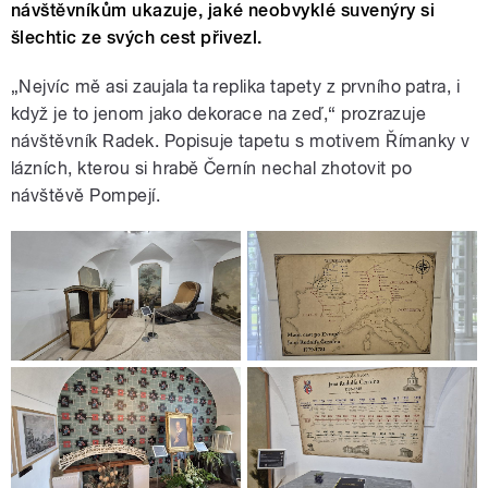
návštěvníkům ukazuje, jaké neobvyklé suvenýry si
šlechtic ze svých cest přivezl.
„Nejvíc mě asi zaujala ta replika tapety z prvního patra, i
když je to jenom jako dekorace na zeď,“ prozrazuje
návštěvník Radek. Popisuje tapetu s motivem Římanky v
lázních, kterou si hrabě Černín nechal zhotovit po
návštěvě Pompejí.