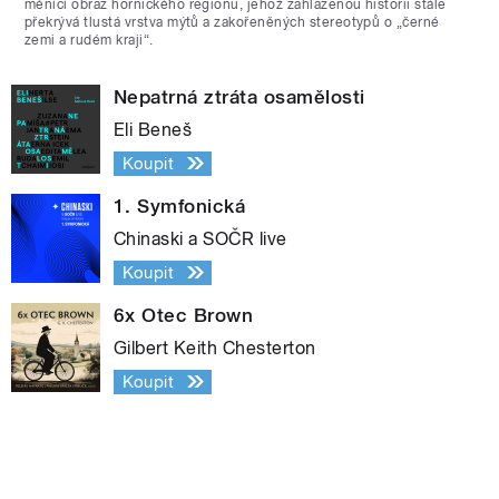
měnící obraz hornického regionu, jehož zahlazenou historii stále
překrývá tlustá vrstva mýtů a zakořeněných stereotypů o „černé
zemi a rudém kraji“.
Nepatrná ztráta osamělosti
Eli Beneš
Koupit
1. Symfonická
Chinaski a SOČR live
Koupit
6x Otec Brown
Gilbert Keith Chesterton
Koupit