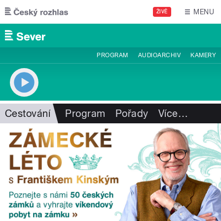
Přejít k hlavnímu obsahu
MENU
ŽIVĚ
PROGRAM
AUDIOARCHIV
KAMERY
Cestování
Program
Pořady
Více
…