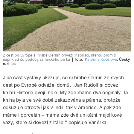
Z cest po Evropě si hrabě Černín přivezl inspiraci, kterou promítl
například do podoby zámeckého parku
|
foto:
Kateřina Kučerová
,
Český
rozhlas
Jiná část výstavy ukazuje, co si hrabě Černín ze svých
cest po Evropě odvážel domů. „Jan Rudolf si dovezl
knihu Historie dvojí Indie. My zde máme dva originály. Ta
kniha byla ve své době zakazována a pálena, protože
odsuzuje otroctví jak v Indii, tak v Americe. A pak zde
máme i porcelán – máme zde dvě unikátní majolikové
vázy, které si dovezl z Itálie,“ popisuje Vaněrka.