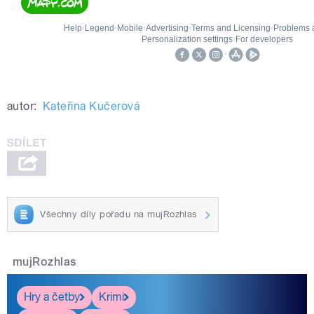
autor:
Kateřina Kučerová
Všechny díly pořadu na mujRozhlas
mujRozhlas
Hry a četby
Krimi