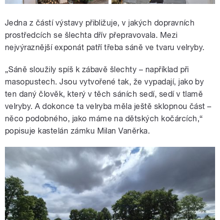
Jedna z částí výstavy přibližuje, v jakých dopravních
prostředcích se šlechta dřív přepravovala. Mezi
nejvýraznější exponát patří třeba sáně ve tvaru velryby.
„Sáně sloužily spíš k zábavě šlechty – například při
masopustech. Jsou vytvořené tak, že vypadají, jako by
ten daný člověk, který v těch sáních sedí, sedí v tlamě
velryby. A dokonce ta velryba měla ještě sklopnou část –
něco podobného, jako máme na dětských kočárcích,“
popisuje kastelán zámku Milan Vaněrka.