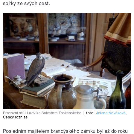
sbírky ze svých cest.
Pracovní stůl Ludvíka Salvátora Toskánského
|
foto:
Jolana Nováková
,
Český rozhlas
Posledním majitelem brandýského zámku byl až do roku