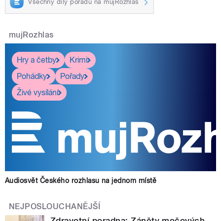
Všechny díly pořadu na mujRozhlas
mujRozhlas
Hry a četby
Krimi
Pohádky
Pořady
Živé vysílání
Audiosvět Českého rozhlasu na jednom místě
NEJPOSLOUCHANĚJŠÍ
Zdravotní poradna: Záněty močových