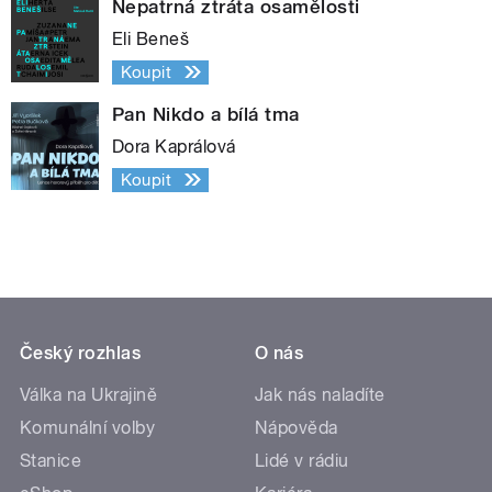
Nepatrná ztráta osamělosti
Eli Beneš
Koupit
Pan Nikdo a bílá tma
Dora Kaprálová
Koupit
Český rozhlas
O nás
Válka na Ukrajině
Jak nás naladíte
Komunální volby
Nápověda
Stanice
Lidé v rádiu