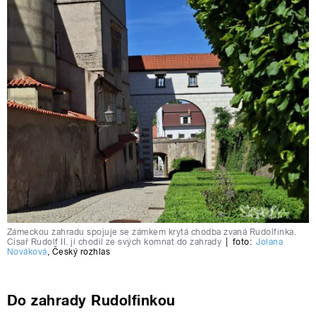
Zámeckou zahradu spojuje se zámkem krytá chodba zvaná Rudolfinka.
Císař Rudolf II. jí chodil ze svých komnat do zahrady
|
foto:
Jolana
Nováková
,
Český rozhlas
Do zahrady Rudolfinkou