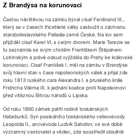
Z Brandýsa na korunovaci
Častou návštěvou na zámku býval císař Ferdinand III.,
který se v časech třicetileté války zasloužil o záchranu
staroboleslavského Palladia země České. Na lov sem
přijížděl císař Karel VI. s celým dvorem. Marie Terezie se
tu seznámila se svým chotěm Františkem Štěpánem
Lotrinským a právě odsud vyjížděla do Prahy ke královské
korunovaci. Císař František I. měl na zámku v Brandýse
svůj hlavní stan v čase napoleonských válek a přijal zde
roku 1813 ruského cara Alexandra I. a pruského krále
Fridricha Viléma III. k jednání koalice proti Napoleonovi
před vítěznou Bitvou národů u Lipska.
Od roku 1860 zámek patřil rodině toskánských
Habsburků. Syn posledního toskánského velkovévody
Leopolda II., arcivévoda Ludvík Salvátor, ve své době
významný cestovatel a vědec, zde soustředil obsáhlé