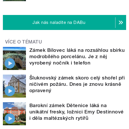
Jak nás naladíte na DABu
VÍCE O TÉMATU
Zámek Bílovec láká na rozsáhlou sbírku
modrobílého porcelánu. Je z něj
vyrobený nočník i telefon
Šluknovský zámek skoro celý shořel při
ničivém požáru. Dnes je znovu krásně
opravený
Barokní zámek Dětenice láká na
unikátní fresky, ložnici Emy Destinnové
i děla maltézských rytířů