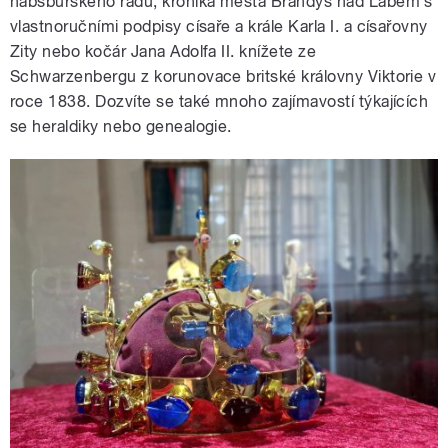
habsburského řádu, kronika města Brandýs nad Labem s
vlastnoručními podpisy císaře a krále Karla I. a císařovny
Zity nebo kočár Jana Adolfa II. knížete ze
Schwarzenbergu z korunovace britské královny Viktorie v
roce 1838. Dozvíte se také mnoho zajímavostí týkajících
se heraldiky nebo genealogie.