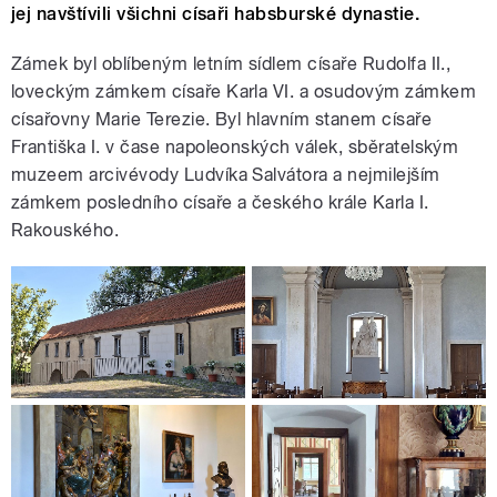
jej navštívili všichni císaři habsburské dynastie.
Zámek byl oblíbeným letním sídlem císaře Rudolfa II.,
loveckým zámkem císaře Karla VI. a osudovým zámkem
císařovny Marie Terezie. Byl hlavním stanem císaře
Františka I. v čase napoleonských válek, sběratelským
muzeem arcivévody Ludvíka Salvátora a nejmilejším
zámkem posledního císaře a českého krále Karla I.
Rakouského.