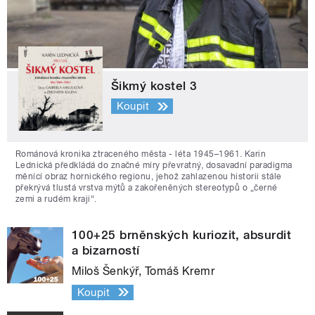
Šikmý kostel 3
Koupit
Románová kronika ztraceného města - léta 1945–1961. Karin
Lednická předkládá do značné míry převratný, dosavadní paradigma
měnící obraz hornického regionu, jehož zahlazenou historii stále
překrývá tlustá vrstva mýtů a zakořeněných stereotypů o „černé
zemi a rudém kraji“.
100+25 brněnských kuriozit, absurdit
a bizarností
Miloš Šenkýř, Tomáš Kremr
Koupit