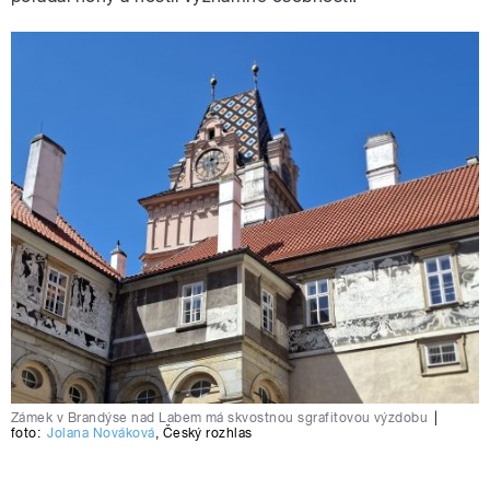
Zámek v Brandýse nad Labem má skvostnou sgrafitovou výzdobu
|
foto:
Jolana Nováková
,
Český rozhlas