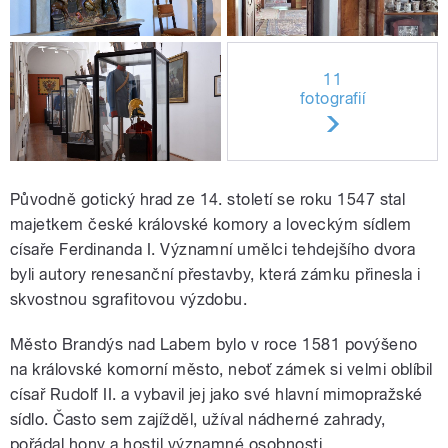
11
fotografií
Původně gotický hrad ze 14. století se roku 1547 stal
majetkem české královské komory a loveckým sídlem
císaře Ferdinanda I. Významní umělci tehdejšího dvora
byli autory renesanční přestavby, která zámku přinesla i
skvostnou sgrafitovou výzdobu.
Město Brandýs nad Labem bylo v roce 1581 povýšeno
na královské komorní město, neboť zámek si velmi oblíbil
císař Rudolf II. a vybavil jej jako své hlavní mimopražské
sídlo. Často sem zajížděl, užíval nádherné zahrady,
pořádal hony a hostil významné osobnosti.