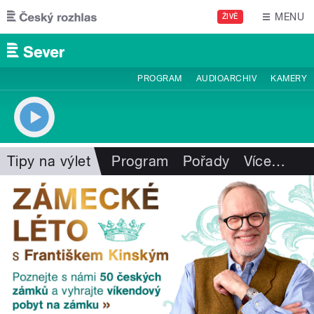
Přejít k hlavnímu obsahu
MENU
ŽIVĚ
PROGRAM
AUDIOARCHIV
KAMERY
Tipy na výlet
Program
Pořady
Více
…