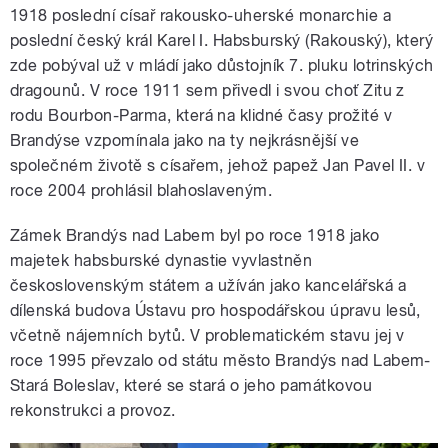
1918 poslední císař rakousko-uherské monarchie a
poslední český král Karel I. Habsburský (Rakouský), který
zde pobýval už v mládí jako důstojník 7. pluku lotrinských
dragounů. V roce 1911 sem přivedl i svou choť Zitu z
rodu Bourbon-Parma, která na klidné časy prožité v
Brandýse vzpomínala jako na ty nejkrásnější ve
společném životě s císařem, jehož papež Jan Pavel II. v
roce 2004 prohlásil blahoslaveným.
Zámek Brandýs nad Labem byl po roce 1918 jako
majetek habsburské dynastie vyvlastněn
československým státem a užíván jako kancelářská a
dílenská budova Ústavu pro hospodářskou úpravu lesů,
včetně nájemních bytů. V problematickém stavu jej v
roce 1995 převzalo od státu město Brandýs nad Labem-
Stará Boleslav, které se stará o jeho památkovou
rekonstrukci a provoz.