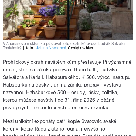
V Ananasovém skleníku pěstoval toto exotické ovoce Ludvík Salvátor
Toskánský
|
foto:
Jolana Nováková
,
Český rozhlas
Prohlídkový okruh návštěvníkům přestavuje tři významné
muže, kteří na zámku pobývali. Rudolfa II., Ludvíka
Salvátora a Karla I. Habsburského. K 500. výročí nástupu
Habsburků na český trůn na zámku připravili výstavu
nazvanou Habsburkové 500 – osudy, lásky, politika,
kterou můžete navštívit do 31. října 2026 v běžně
přístupných i nepřístupných prostorách zámku.
Mezi unikátní exponáty patří kopie Svatováclavské
koruny, kopie Řádu zlatého rouna, nejvyššího