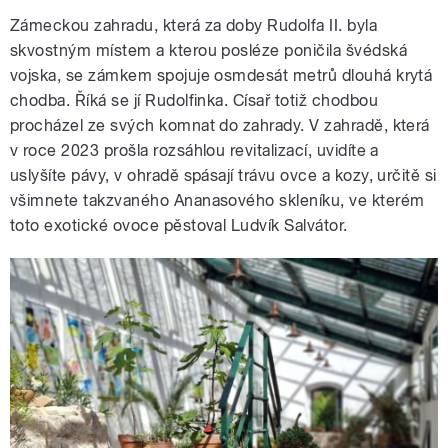
Zámeckou zahradu, která za doby Rudolfa II. byla
skvostným místem a kterou posléze poničila švédská
vojska, se zámkem spojuje osmdesát metrů dlouhá krytá
chodba. Říká se jí Rudolfinka. Císař totiž chodbou
procházel ze svých komnat do zahrady. V zahradě, která
v roce 2023 prošla rozsáhlou revitalizací, uvidíte a
uslyšíte pávy, v ohradě spásají trávu ovce a kozy, určitě si
všimnete takzvaného Ananasového skleníku, ve kterém
toto exotické ovoce pěstoval Ludvík Salvátor.