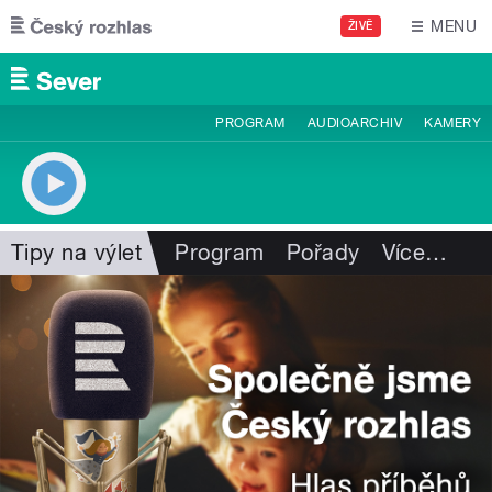
Přejít k hlavnímu obsahu
MENU
ŽIVĚ
PROGRAM
AUDIOARCHIV
KAMERY
Tipy na výlet
Program
Pořady
Více
…