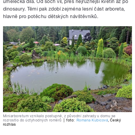
umělecká díla. Od soch víl, přes nejrůznější květin až po
dinosaury. Těmi pak zdobí zejména lesní část arboreta,
hlavně pro potěchu dětských návštěvníků.
Miniarboretum vznikalo postupně, z původní zahrady u domu se
rozrostlo do úctyhodných roměrů
|
foto:
Romana Kubicová
,
Český
rozhlas