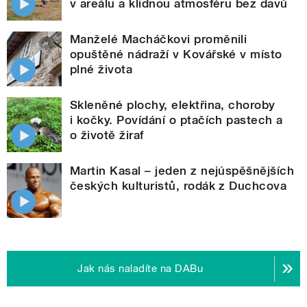
v areálu a klidnou atmosféru bez davů
Manželé Macháčkovi proměnili
opuštěné nádraží v Kovářské v místo
plné života
Skleněné plochy, elektřina, choroby
i kočky. Povídání o ptačích pastech a
o životě žiraf
Martin Kasal – jeden z nejúspěšnějších
českých kulturistů, rodák z Duchcova
Jak nás naladíte na DABu