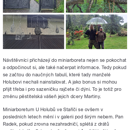
Návštěvníci přicházejí do miniarboreta nejen se pokochat
a odpočinout si, ale také načerpat informace. Tedy pokud
se začtou do naučných tabulí, které tady manželé
Holubovi nechali nainstalovat. A jako bonus si mohou
přijít třeba i pro sazeničku rajčete či dýni. To je totiž pro
změnu pěstitelská vášeň jejich dcery Martiny.
Miniarboretum U Holubů ve Staříči se ovšem v
posledních letech mění i v galerii pod širým nebem. Pan
Radek, pokud zrovna nezahradničí, splétá z drátů