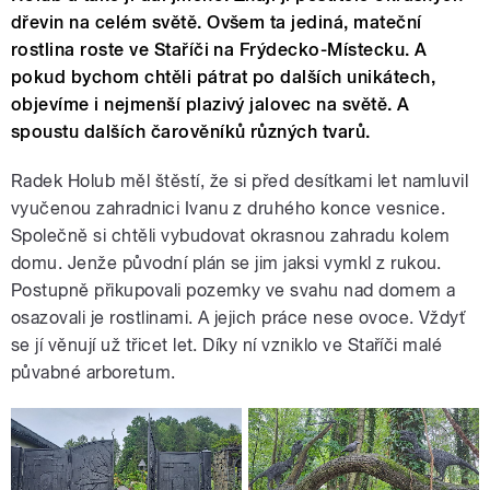
dřevin na celém světě. Ovšem ta jediná, mateční
rostlina roste ve Staříči na Frýdecko-Místecku. A
pokud bychom chtěli pátrat po dalších unikátech,
objevíme i nejmenší plazivý jalovec na světě. A
spoustu dalších čarověníků různých tvarů.
Radek Holub měl štěstí, že si před desítkami let namluvil
vyučenou zahradnici Ivanu z druhého konce vesnice.
Společně si chtěli vybudovat okrasnou zahradu kolem
domu. Jenže původní plán se jim jaksi vymkl z rukou.
Postupně přikupovali pozemky ve svahu nad domem a
osazovali je rostlinami. A jejich práce nese ovoce. Vždyť
se jí věnují už třicet let. Díky ní vzniklo ve Staříči malé
půvabné arboretum.