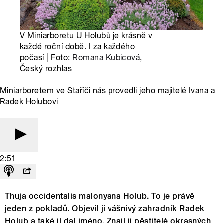
V Miniarboretu U Holubů je krásně v
každé roční době. I za každého
počasí | Foto:
Romana Kubicová
,
Český rozhlas
Miniarboretem ve Staříči nás provedli jeho majitelé Ivana a
Radek Holubovi
2:51
Thuja occidentalis malonyana Holub. To je právě
jeden z pokladů. Objevil ji vášnivý zahradník Radek
Holub a také jí dal jméno. Znají ji pěstitelé okrasných