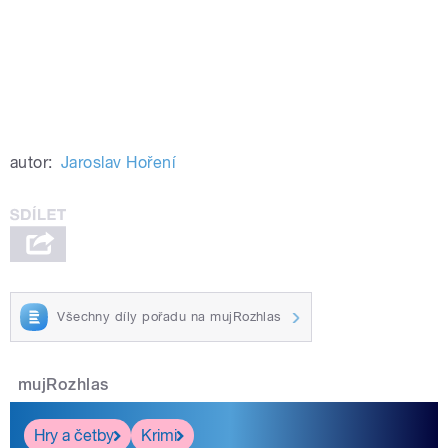
autor:
Jaroslav Hoření
Všechny díly pořadu na mujRozhlas
mujRozhlas
Hry a četby
Krimi