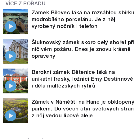
VÍCE Z POŘADU
Zámek Bílovec láká na rozsáhlou sbírku
modrobílého porcelánu. Je z něj
vyrobený nočník i telefon
Šluknovský zámek skoro celý shořel při
ničivém požáru. Dnes je znovu krásně
opravený
Barokní zámek Dětenice láká na
unikátní fresky, ložnici Emy Destinnové
i děla maltézských rytířů
Zámek v Náměšti na Hané je obklopený
parkem. Do všech čtyř světových stran
z něj vedou lipové aleje