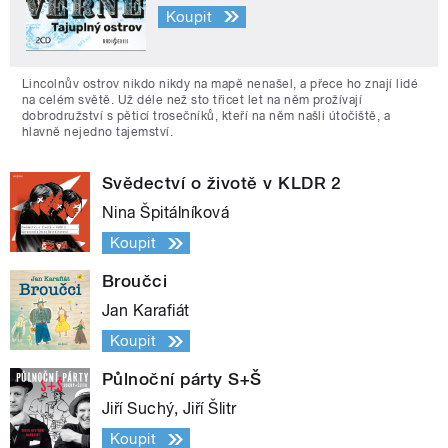
Koupit
Lincolnův ostrov nikdo nikdy na mapě nenašel, a přece ho znají lidé
na celém světě. Už déle než sto třicet let na něm prožívají
dobrodružství s pěticí trosečníků, kteří na něm našli útočiště, a
hlavně nejedno tajemství.
Svědectví o životě v KLDR 2
Nina Špitálníková
Koupit
Broučci
Jan Karafiát
Koupit
Půlnoční párty S+Š
Jiří Suchý, Jiří Šlitr
Koupit