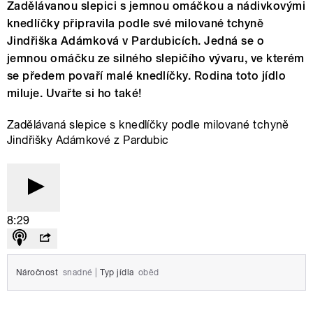
Zadělávanou slepici s jemnou omáčkou a nádivkovými
knedlíčky připravila podle své milované tchyně
Jindřiška Adámková v Pardubicích. Jedná se o
jemnou omáčku ze silného slepičího vývaru, ve kterém
se předem povaří malé knedlíčky. Rodina toto jídlo
miluje. Uvařte si ho také!
Zadělávaná slepice s knedlíčky podle milované tchyně
Jindřišky Adámkové z Pardubic
8:29
Náročnost
snadné
|
Typ jídla
oběd