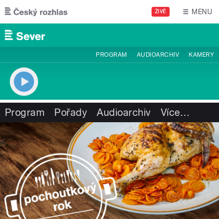
Přejít k hlavnímu obsahu
MENU
ŽIVĚ
PROGRAM
AUDIOARCHIV
KAMERY
Program
Pořady
Audioarchiv
Více
…