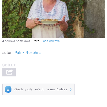
Jindřiška Adámková
|
foto:
Jana Volková
autor:
Patrik Rozehnal
Všechny díly pořadu na mujRozhlas