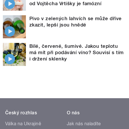
od Vojtěcha Vrtišky je famózní
Pivo v zelených lahvích se může dříve
zkazit, lepší jsou hnědé
Bílé, červené, šumivé. Jakou teplotu
má mít při podávání víno? Souvisí s tím
i držení sklenky
Český rozhlas
O nás
Válka na Ukrajině
Jak nás naladíte