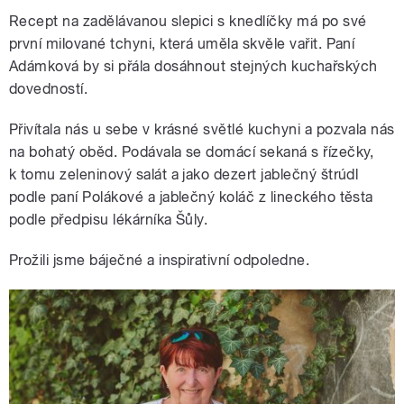
Recept na zadělávanou slepici s knedlíčky má po své
první milované tchyni, která uměla skvěle vařit. Paní
Adámková by si přála dosáhnout stejných kuchařských
dovedností.
Přivítala nás u sebe v krásné světlé kuchyni a pozvala nás
na bohatý oběd. Podávala se domácí sekaná s řízečky,
k tomu zeleninový salát a jako dezert jablečný štrúdl
podle paní Polákové a jablečný koláč z lineckého těsta
podle předpisu lékárníka Šůly.
Prožili jsme báječné a inspirativní odpoledne.