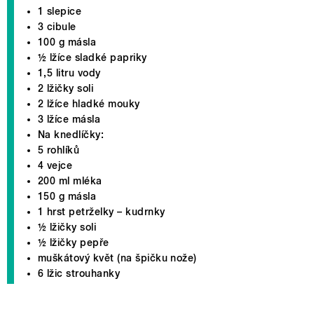
1 slepice
3 cibule
100 g másla
½ lžíce sladké papriky
1,5 litru vody
2 lžičky soli
2 lžíce hladké mouky
3 lžíce másla
Na knedlíčky:
5 rohlíků
4 vejce
200 ml mléka
150 g másla
1 hrst petrželky – kudrnky
½ lžičky soli
½ lžičky pepře
muškátový květ (na špičku nože)
6 lžic strouhanky