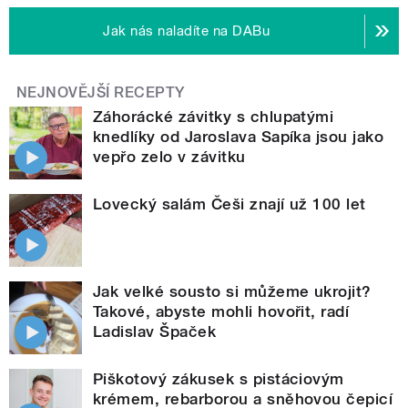
Jak nás naladíte na DABu
NEJNOVĚJŠÍ RECEPTY
Záhorácké závitky s chlupatými
knedlíky od Jaroslava Sapíka jsou jako
vepřo zelo v závitku
Lovecký salám Češi znají už 100 let
Jak velké sousto si můžeme ukrojit?
Takové, abyste mohli hovořit, radí
Ladislav Špaček
Piškotový zákusek s pistáciovým
krémem, rebarborou a sněhovou čepicí