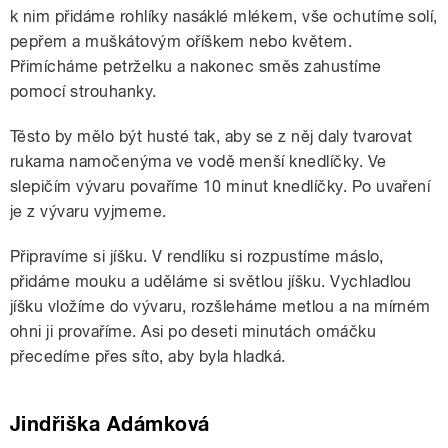
k nim přidáme rohlíky nasáklé mlékem, vše ochutíme solí,
pepřem a muškátovým oříškem nebo květem.
Přimícháme petrželku a nakonec směs zahustíme
pomocí strouhanky.
Těsto by mělo být husté tak, aby se z něj daly tvarovat
rukama namočenýma ve vodě menší knedlíčky. Ve
slepičím vývaru povaříme 10 minut knedlíčky. Po uvaření
je z vývaru vyjmeme.
Připravíme si jíšku. V rendlíku si rozpustíme máslo,
přidáme mouku a uděláme si světlou jíšku. Vychladlou
jíšku vložíme do vývaru, rozšleháme metlou a na mírném
ohni ji provaříme. Asi po deseti minutách omáčku
přecedíme přes síto, aby byla hladká.
Jindřiška Adámková