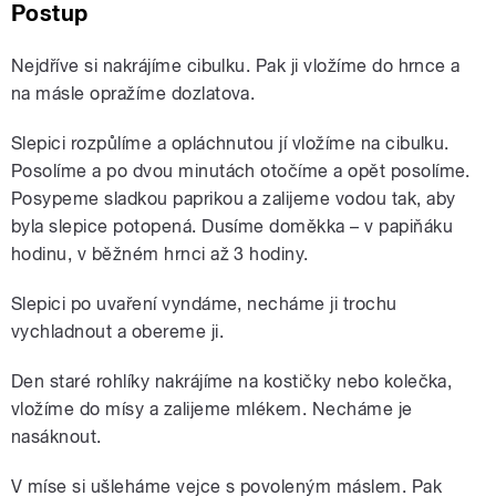
Postup
Nejdříve si nakrájíme cibulku. Pak ji vložíme do hrnce a
na másle opražíme dozlatova.
Slepici rozpůlíme a opláchnutou jí vložíme na cibulku.
Posolíme a po dvou minutách otočíme a opět posolíme.
Posypeme sladkou paprikou a zalijeme vodou tak, aby
byla slepice potopená. Dusíme doměkka – v papiňáku
hodinu, v běžném hrnci až 3 hodiny.
Slepici po uvaření vyndáme, necháme ji trochu
vychladnout a obereme ji.
Den staré rohlíky nakrájíme na kostičky nebo kolečka,
vložíme do mísy a zalijeme mlékem. Necháme je
nasáknout.
V míse si ušleháme vejce s povoleným máslem. Pak