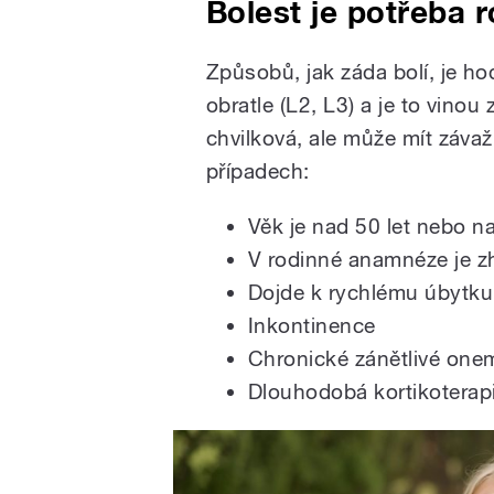
Bolest je potřeba ro
Způsobů, jak záda bolí, je ho
obratle (L2, L3) a je to vino
chvilková, ale může mít závaž
případech:
Věk je nad 50 let nebo n
V rodinné anamnéze je 
Dojde k rychlému úbytku
Inkontinence
Chronické zánětlivé one
Dlouhodobá kortikoterap