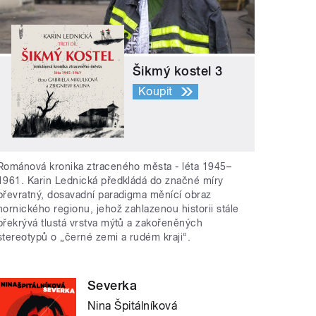
Šikmý kostel 3
Koupit
Románová kronika ztraceného města - léta 1945–
1961. Karin Lednická předkládá do značné míry
převratný, dosavadní paradigma měnící obraz
hornického regionu, jehož zahlazenou historii stále
překrývá tlustá vrstva mýtů a zakořeněných
stereotypů o „černé zemi a rudém kraji“.
Severka
Nina Špitálníková