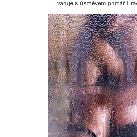
varuje s úsměvem primář Hrad