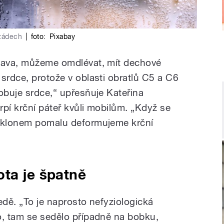
 zádech
|
foto:
Pixabay
hlava, můžeme omdlévat, mít dechové
srdce, protože v oblasti obratlů C5 a C6
obuje srdce,“ upřesňuje Kateřina
pí krční páteř kvůli mobilům. „Když se
edklonem pomalu deformujeme krční
ta je špatně
edě. „To je naprosto nefyziologická
o, tam se sedělo případně na bobku,