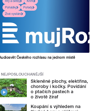
Hry a četby
Krimi
Pohádky
Pořady
Živé vysílání
Audiosvět Českého rozhlasu na jednom místě
NEJPOSLOUCHANĚJŠÍ
Skleněné plochy, elektřina,
choroby i kočky. Povídání
o ptačích pastech a
o životě žiraf
Koupání s výhledem na