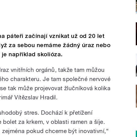
 páteři začínají vznikat už od 20 let
 když za sebou nemáme žádný úraz nebo
je například skolióza.
draz vnitřních orgánů, takže tam můžou
ého charakteru. Je tam společné nervové
 se tak může projevovat žlučníková kolika
rimář Vítězslav Hradil.
uhodobý stres. Dochází k přetížení
 bolet za krkem, v oblasti ramen a šíje.
, zejména pokud chceme být inovativní,“