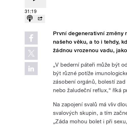
31:19
První degenerativní změny na
našeho věku, a to i tehdy,
žádnou vrozenou vadu, jako 
„V bederní páteři může být o
být různé potíže imunologick
zásobení orgánů, bolestí zad
nebo žaludeční reflux,“ říká p
Na zapojení svalů má vliv dlo
svalových skupin, a tím začne
„Záda mohou bolet i při sexu