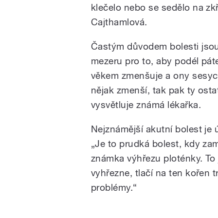
klečelo nebo se sedělo na zk
Cajthamlová.
Častým důvodem bolesti jsou 
mezeru pro to, aby podél pát
věkem zmenšuje a ony sesych
nějak zmenší, tak pak ty ostat
vysvětluje známá lékařka.
Nejznámější akutní bolest je 
„Je to prudká bolest, kdy z
známka výhřezu ploténky. To 
vyhřezne, tlačí na ten kořen 
problémy.“