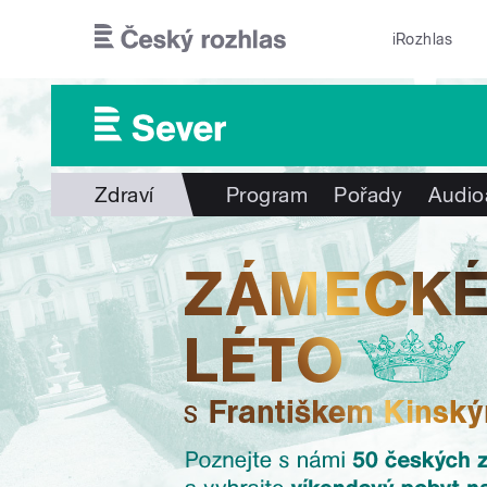
Přejít k hlavnímu obsahu
iRozhlas
Zdraví
Program
Pořady
Audio