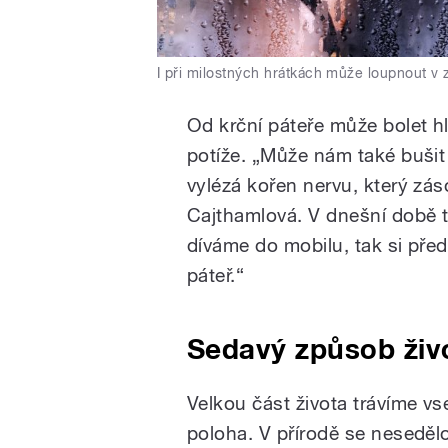
I při milostných hrátkách může loupnout v
Od krční páteře může bolet 
potíže. „Může nám také bušit 
vylézá kořen nervu, který zás
Cajthamlová. V dnešní době tr
díváme do mobilu, tak si př
páteř.“
Sedavý způsob živo
Velkou část života trávíme vs
poloha. V přírodě se neseděl