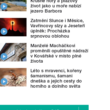
Krušné hory a plážový
život jako u moře nabízí
jezero Barbora
Zatmění Slunce i Měsíce,
Vavřincovy slzy a Jeseteří
úplněk: Procházka
srpnovou oblohou
Manželé Macháčkovi
proměnili opuštěné nádraží
v Kovářské v místo plné
života
Léto s mravenci, kořeny
šamanismu, šamani
dneška a jejich cesty do
horního a dolního světa