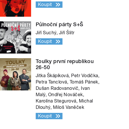
Koupit
Půlnoční párty S+Š
Jiří Suchý, Jiří Šlitr
Koupit
Toulky první republikou
26-50
Jitka Škápíková, Petr Vodička,
Petra Tanclová, Tomáš Pánek,
Dušan Radovanovič, Ivan
Malý, Ondřej Nováček,
Karolína Stegurová, Michal
Dlouhý, Miloš Vaněček
Koupit