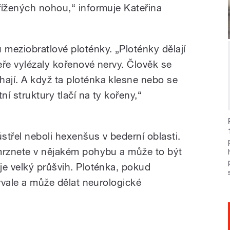
řížených nohou,“ informuje Kateřina
meziobratlové ploténky. „Ploténky dělají
eře vylézaly kořenové nervy. Člověk se
ají. A když ta ploténka klesne nebo se
ní struktury tlačí na ty kořeny,“
ústřel neboli hexenšus v bederní oblasti.
amrznete v nějakém pohybu a může to být
je velký průšvih. Ploténka, pokud
trvale a může dělat neurologické