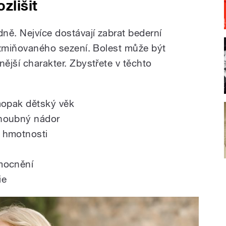
zlišit
dně. Nejvíce dostávají zabrat bederní
u zmiňovaného sezení. Bolest může být
nější charakter. Zbystřete v těchto
aopak dětský věk
zhoubný nádor
 hmotnosti
mocnění
ie