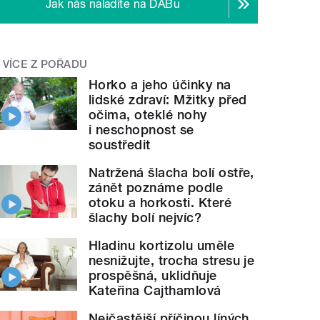
Jak nás naladíte na DABu
VÍCE Z POŘADU
Horko a jeho účinky na
lidské zdraví: Mžitky před
očima, oteklé nohy
i neschopnost se
soustředit
Natržená šlacha bolí ostře,
zánět poznáme podle
otoku a horkosti. Které
šlachy bolí nejvíc?
Hladinu kortizolu uměle
nesnižujte, trocha stresu je
prospěšná, uklidňuje
Kateřina Cajthamlová
Nejčastější příčinou líných