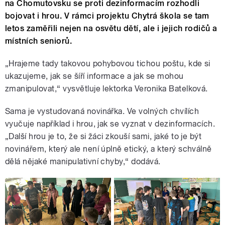
na Chomutovsku se proti dezinformacím rozhodli
bojovat i hrou. V rámci projektu Chytrá škola se tam
letos zaměřili nejen na osvětu dětí, ale i jejich rodičů a
místních seniorů.
„Hrajeme tady takovou pohybovou tichou poštu, kde si
ukazujeme, jak se šíří informace a jak se mohou
zmanipulovat,“ vysvětluje lektorka Veronika Batelková.
Sama je vystudovaná novinářka. Ve volných chvílích
vyučuje například i hrou, jak se vyznat v dezinformacích.
„Další hrou je to, že si žáci zkouší sami, jaké to je být
novinářem, který ale není úplně etický, a který schválně
dělá nějaké manipulativní chyby,“ dodává.