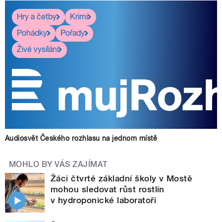
Hry a četby
Krimi
Pohádky
Pořady
Živé vysílání
Audiosvět Českého rozhlasu na jednom místě
MOHLO BY VÁS ZAJÍMAT
Žáci čtvrté základní školy v Mostě
mohou sledovat růst rostlin
v hydroponické laboratoři