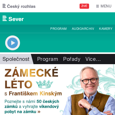
Přejít k hlavnímu obsahu
MENU
ŽIVĚ
PROGRAM
AUDIOARCHIV
KAMERY
Společnost
Program
Pořady
Více
…