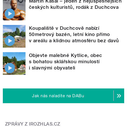
Martin Kasal – jeden z nejúspěšnějších
českých kulturistů, rodák z Duchcova
Koupaliště v Duchcově nabízí
50metrový bazén, letní kino přímo
v areálu a klidnou atmosféru bez davů
Objevte malebné Kytlice, obec
s bohatou sklářskou minulostí
i slavnými obyvateli
Jak nás naladíte na DABu
ZPRÁVY Z IROZHLAS.CZ