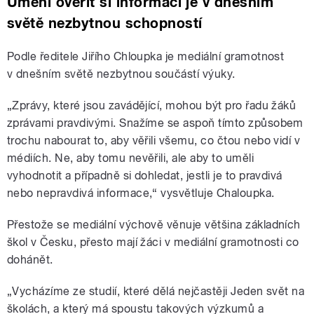
Umění ověřit si informaci je v dnešním
světě nezbytnou schopností
Podle ředitele Jiřího Chloupka je mediální gramotnost
v dnešním světě nezbytnou součástí výuky.
„Zprávy, které jsou zavádějící, mohou být pro řadu žáků
zprávami pravdivými. Snažíme se aspoň tímto způsobem
trochu nabourat to, aby věřili všemu, co čtou nebo vidí v
médiích. Ne, aby tomu nevěřili, ale aby to uměli
vyhodnotit a případně si dohledat, jestli je to pravdivá
nebo nepravdivá informace,“ vysvětluje Chaloupka.
Přestože se mediální výchově věnuje většina základních
škol v Česku, přesto mají žáci v mediální gramotnosti co
dohánět.
„Vycházíme ze studií, které dělá nejčastěji Jeden svět na
školách, a který má spoustu takových výzkumů a