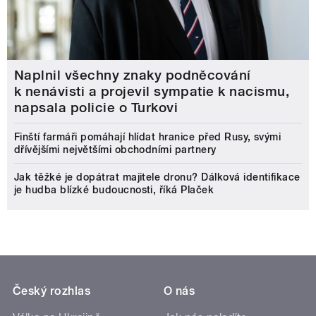
Naplnil všechny znaky podněcování
k nenávisti a projevil sympatie k nacismu,
napsala policie o Turkovi
Finští farmáři pomáhají hlídat hranice před Rusy, svými
dřívějšími největšími obchodními partnery
Jak těžké je dopátrat majitele dronu? Dálková identifikace
je hudba blízké budoucnosti, říká Plaček
Český rozhlas
O nás