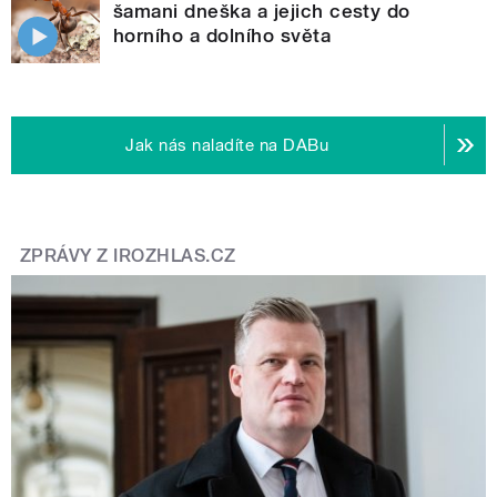
šamani dneška a jejich cesty do
horního a dolního světa
Jak nás naladíte na DABu
ZPRÁVY Z IROZHLAS.CZ