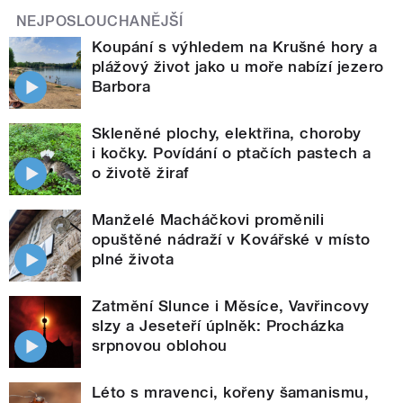
NEJPOSLOUCHANĚJŠÍ
Koupání s výhledem na Krušné hory a
plážový život jako u moře nabízí jezero
Barbora
Skleněné plochy, elektřina, choroby
i kočky. Povídání o ptačích pastech a
o životě žiraf
Manželé Macháčkovi proměnili
opuštěné nádraží v Kovářské v místo
plné života
Zatmění Slunce i Měsíce, Vavřincovy
slzy a Jeseteří úplněk: Procházka
srpnovou oblohou
Léto s mravenci, kořeny šamanismu,