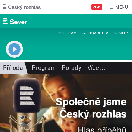
Přejít k hlavnímu obsahu
MENU
ŽIVĚ
PROGRAM
AUDIOARCHIV
KAMERY
Příroda
Program
Pořady
Více
…