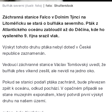
Buřňák severní (ilustr. foto)
|
foto:
Shutterstock
Záchranná stanice Falco v Dolním Týnci na
Litoměřicku se stará o buřňáka severního. Pták z
Atlantického oceánu zabloudil až do Děčína, kde ho
vysíleného 9. října srazil vlak.
Výskyt tohoto druhu ptáka nebyl doteď v České
republice zaznamenán.
Vedoucí záchranné stanice Václav Tomšovský uvedl, že
buřňák přes víkend zesílil, ale nevidí na jedno oko.
Pokud se stanici podaří ptáka zachránit, bude převezen
zpět k oceánu, odkud pochází. V opačném případě se
stane muzejním exponátem, který potvrdí první výskyt
druhu na našem území.