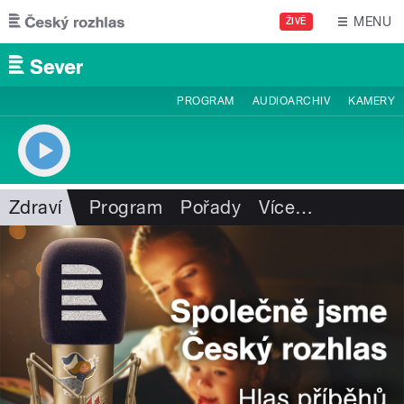
Přejít k hlavnímu obsahu
MENU
ŽIVĚ
PROGRAM
AUDIOARCHIV
KAMERY
Zdraví
Program
Pořady
Více
…