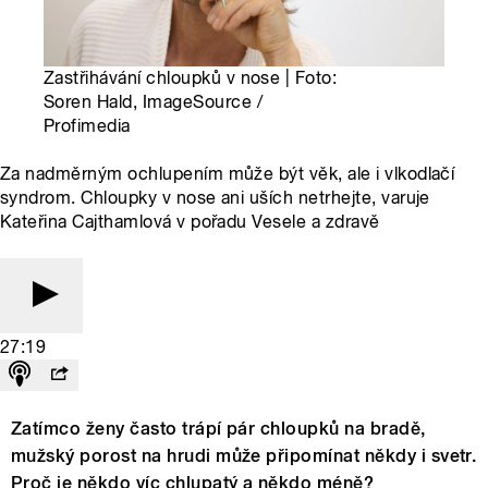
Zastřihávání chloupků v nose | Foto:
Soren Hald, ImageSource /
Profimedia
Za nadměrným ochlupením může být věk, ale i vlkodlačí
syndrom. Chloupky v nose ani uších netrhejte, varuje
Kateřina Cajthamlová v pořadu Vesele a zdravě
27:19
Zatímco ženy často trápí pár chloupků na bradě,
mužský porost na hrudi může připomínat někdy i svetr.
Proč je někdo víc chlupatý a někdo méně?