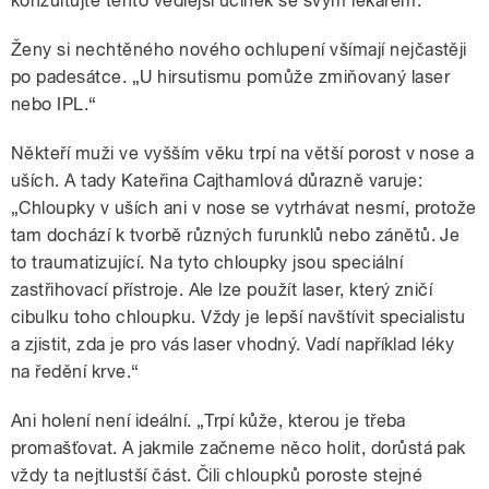
konzultujte tento vedlejší účinek se svým lékařem.
Ženy si nechtěného nového ochlupení všímají nejčastěji
po padesátce. „U hirsutismu pomůže zmiňovaný laser
nebo IPL.“
Někteří muži ve vyšším věku trpí na větší porost v nose a
uších. A tady Kateřina Cajthamlová důrazně varuje:
„Chloupky v uších ani v nose se vytrhávat nesmí, protože
tam dochází k tvorbě různých furunklů nebo zánětů. Je
to traumatizující. Na tyto chloupky jsou speciální
zastřihovací přístroje. Ale lze použít laser, který zničí
cibulku toho chloupku. Vždy je lepší navštívit specialistu
a zjistit, zda je pro vás laser vhodný. Vadí například léky
na ředění krve.“
Ani holení není ideální. „Trpí kůže, kterou je třeba
promašťovat. A jakmile začneme něco holit, dorůstá pak
vždy ta nejtlustší část. Čili chloupků poroste stejné