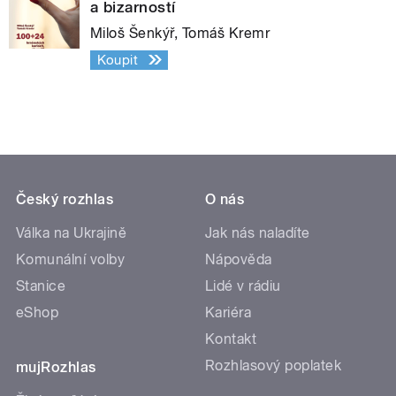
a bizarností
Miloš Šenkýř, Tomáš Kremr
Koupit
Český rozhlas
O nás
Válka na Ukrajině
Jak nás naladíte
Komunální volby
Nápověda
Stanice
Lidé v rádiu
eShop
Kariéra
Kontakt
Rozhlasový poplatek
mujRozhlas