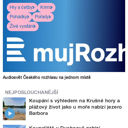
Hry a četby
Krimi
Pohádky
Pořady
Živé vysílání
Audiosvět Českého rozhlasu na jednom místě
NEJPOSLOUCHANĚJŠÍ
Koupání s výhledem na Krušné hory a
plážový život jako u moře nabízí jezero
Barbora
Koupaliště v Duchcově nabízí