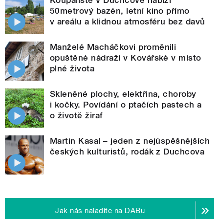
50metrový bazén, letní kino přímo
v areálu a klidnou atmosféru bez davů
Manželé Macháčkovi proměnili
opuštěné nádraží v Kovářské v místo
plné života
Skleněné plochy, elektřina, choroby
i kočky. Povídání o ptačích pastech a
o životě žiraf
Martin Kasal – jeden z nejúspěšnějších
českých kulturistů, rodák z Duchcova
Jak nás naladíte na DABu