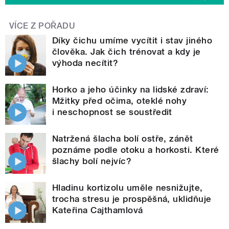
VÍCE Z POŘADU
Díky čichu umíme vycítit i stav jiného
člověka. Jak čich trénovat a kdy je
výhoda necítit?
Horko a jeho účinky na lidské zdraví:
Mžitky před očima, oteklé nohy
i neschopnost se soustředit
Natržená šlacha bolí ostře, zánět
poznáme podle otoku a horkosti. Které
šlachy bolí nejvíc?
Hladinu kortizolu uměle nesnižujte,
trocha stresu je prospěšná, uklidňuje
Kateřina Cajthamlová