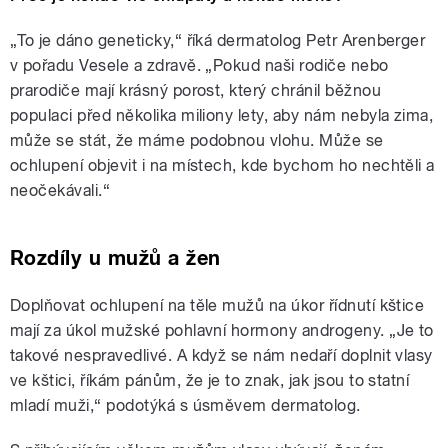
„To je dáno geneticky,“ říká dermatolog Petr Arenberger
v pořadu Vesele a zdravě. „Pokud naši rodiče nebo
prarodiče mají krásný porost, který chránil běžnou
populaci před několika miliony lety, aby nám nebyla zima,
může se stát, že máme podobnou vlohu. Může se
ochlupení objevit i na místech, kde bychom ho nechtěli a
neočekávali.“
Rozdíly u mužů a žen
Doplňovat ochlupení na těle mužů na úkor řídnutí kštice
mají za úkol mužské pohlavní hormony androgeny. „Je to
takové nespravedlivé. A když se nám nedaří doplnit vlasy
ve kštici, říkám pánům, že je to znak, jak jsou to statní
mladí muži,“ podotýká s úsměvem dermatolog.