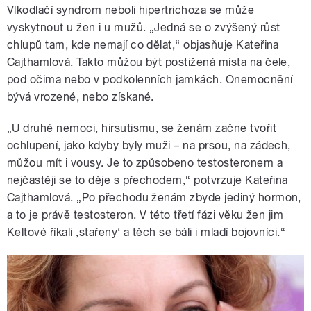
Vlkodlačí syndrom neboli hipertrichoza se může
vyskytnout u žen i u mužů. „Jedná se o zvýšený růst
chlupů tam, kde nemají co dělat,“ objasňuje Kateřina
Cajthamlová. Takto můžou být postižená místa na čele,
pod očima nebo v podkolenních jamkách. Onemocnění
bývá vrozené, nebo získané.
„U druhé nemoci, hirsutismu, se ženám začne tvořit
ochlupení, jako kdyby byly muži – na prsou, na zádech,
můžou mít i vousy. Je to způsobeno testosteronem a
nejčastěji se to děje s přechodem,“ potvrzuje Kateřina
Cajthamlová. „Po přechodu ženám zbyde jediný hormon,
a to je právě testosteron. V této třetí fázi věku žen jim
Keltové říkali ‚stařeny‘ a těch se báli i mladí bojovníci.“