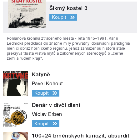
Šikmý kostel 3
Koupit
Románová kronika ztraceného města - léta 1945–1961. Karin
Lednická předkládá do značné míry převratný, dosavadní paradigma
měnící obraz hornického regionu, jehož zahlazenou historii stále
překrývá tlustá vrstva mýtů a zakořeněných stereotypů o „černé
zemi a rudém kraji“.
Katyně
Pavel Kohout
Koupit
Denár v dívčí dlani
Václav Erben
Koupit
100+24 brněnských kuriozit, absurdit