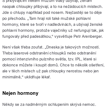
S přibývajícím věkem mužům vlasy ubývají, ženám
naopak chloupky přibývají, a to na nežádoucích místech.
Jde o chlupy například pod nosem. Nejčastěji se to děje
po přechodu. „Tam hrají roli také mužské pohlavní
hormony, které se tvoří v nadledvinách, a ubývají ženské
pohlavní hormony, protože vaječníky už nefungují tak, jak
fungovaly před padesátkou,“ vysvětluje Petr Arenberger.
Není však třeba zoufat. „Dneska je takových možností.
Třeba laserové odstranění chloupků nebo odstranění
pomocí intenzivního pulzního světla, tzv. IPL, které si
dokonce můžete i koupit domů. Chce to několik ošetření,
ale v těch místech už pak chloupky nerostou nebo jen
minimálně,“ uklidňuje lékař.
Nejen hormony
Někdy se za nadměrným ochlupením skrývá nemoc.