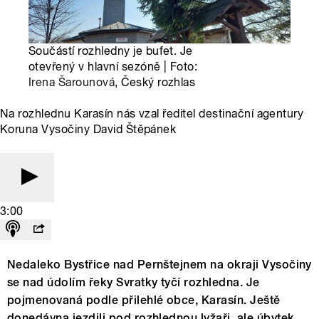
Součástí rozhledny je bufet. Je
otevřený v hlavní sezóně | Foto:
Irena Šarounová
, Český rozhlas
Na rozhlednu Karasín nás vzal ředitel destinační agentury
Koruna Vysočiny David Štěpánek
3:00
Nedaleko Bystřice nad Pernštejnem na okraji Vysočiny
se nad údolím řeky Svratky tyčí rozhledna. Je
pojmenovaná podle přilehlé obce, Karasín. Ještě
donedávna jezdili pod rozhlednou lyžaři, ale úbytek