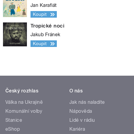
Jan Karafiát
Koupit
Tropické noci
Jakub Fránek
Koupit
Český rozhlas
O nás
Válka na Ukrajině
Jak nás naladíte
Komunální volby
Nápověda
Stanice
Lidé v rádiu
eShop
Kariéra