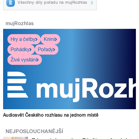
Všechny díly pořadu na mujRozhlas
mujRozhlas
Hry a četby
Krimi
Pohádky
Pořady
Živé vysílání
Audiosvět Českého rozhlasu na jednom místě
NEJPOSLOUCHANĚJŠÍ