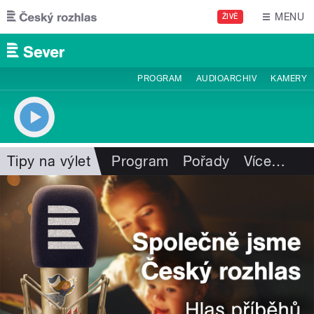
Přejít k hlavnímu obsahu
MENU
ŽIVĚ
PROGRAM
AUDIOARCHIV
KAMERY
Tipy na výlet
Program
Pořady
Více
…