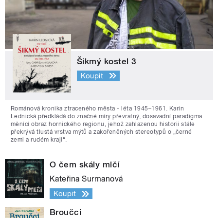
Šikmý kostel 3
Koupit
Románová kronika ztraceného města - léta 1945–1961. Karin
Lednická předkládá do značné míry převratný, dosavadní paradigma
měnící obraz hornického regionu, jehož zahlazenou historii stále
překrývá tlustá vrstva mýtů a zakořeněných stereotypů o „černé
zemi a rudém kraji“.
O čem skály mlčí
Kateřina Surmanová
Koupit
Broučci