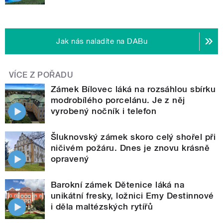
Jak nás naladíte na DABu
VÍCE Z POŘADU
Zámek Bílovec láká na rozsáhlou sbírku
modrobílého porcelánu. Je z něj
vyrobený nočník i telefon
Šluknovský zámek skoro celý shořel při
ničivém požáru. Dnes je znovu krásně
opravený
Barokní zámek Dětenice láká na
unikátní fresky, ložnici Emy Destinnové
i děla maltézských rytířů