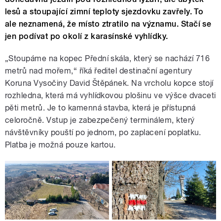
lesů a stoupající zimní teploty sjezdovku zavřely. To
ale neznamená, že místo ztratilo na významu. Stačí se
jen podívat po okolí z karasínské vyhlídky.
„Stoupáme na kopec Přední skála, který se nachází 716
metrů nad mořem,“ říká ředitel destinační agentury
Koruna Vysočiny David Štěpánek. Na vrcholu kopce stojí
rozhledna, která má vyhlídkovou plošinu ve výšce dvaceti
pěti metrů. Je to kamenná stavba, která je přístupná
celoročně. Vstup je zabezpečený terminálem, který
návštěvníky pouští po jednom, po zaplacení poplatku.
Platba je možná pouze kartou.