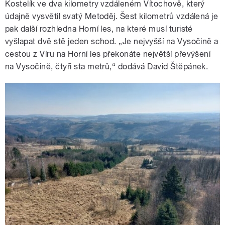
Kostelík ve dva kilometry vzdáleném Vítochově, který
údajně vysvětil svatý Metoděj. Šest kilometrů vzdálená je
pak další rozhledna Horní les, na které musí turisté
vyšlapat dvě stě jeden schod. „Je nejvyšší na Vysočině a
cestou z Víru na Horní les překonáte největší převýšení
na Vysočině, čtyři sta metrů,“ dodává David Štěpánek.