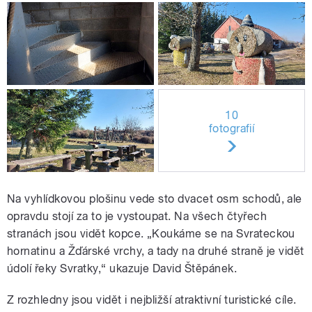
10
fotografií
Na vyhlídkovou plošinu vede sto dvacet osm schodů, ale
opravdu stojí za to je vystoupat. Na všech čtyřech
stranách jsou vidět kopce. „Koukáme se na Svrateckou
hornatinu a Žďárské vrchy, a tady na druhé straně je vidět
údolí řeky Svratky,“ ukazuje David Štěpánek.
Z rozhledny jsou vidět i nejbližší atraktivní turistické cíle.