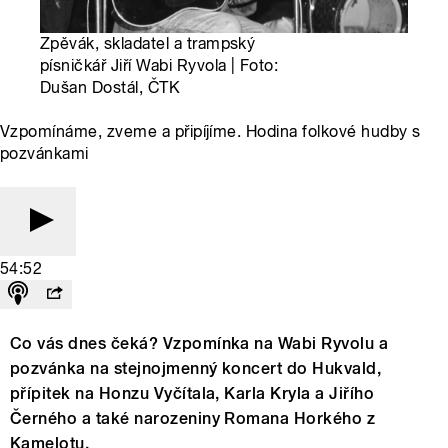
Zpěvák, skladatel a trampský
písničkář Jiří Wabi Ryvola | Foto:
Dušan Dostál, ČTK
Vzpomínáme, zveme a připíjíme. Hodina folkové hudby s
pozvánkami
54:52
Co vás dnes čeká? Vzpomínka na Wabi Ryvolu a
pozvánka na stejnojmenný koncert do Hukvald,
přípitek na Honzu Vyčítala, Karla Kryla a Jiřího
Černého a také narozeniny Romana Horkého z
Kamelotu.