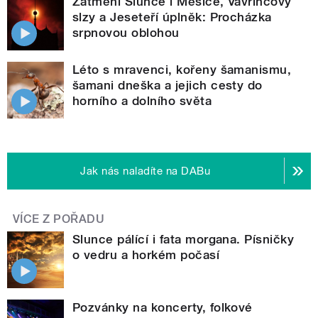
Zatmění Slunce i Měsíce, Vavřincovy
slzy a Jeseteří úplněk: Procházka
srpnovou oblohou
Léto s mravenci, kořeny šamanismu,
šamani dneška a jejich cesty do
horního a dolního světa
Jak nás naladíte na DABu
VÍCE Z POŘADU
Slunce pálící i fata morgana. Písničky
o vedru a horkém počasí
Pozvánky na koncerty, folkové