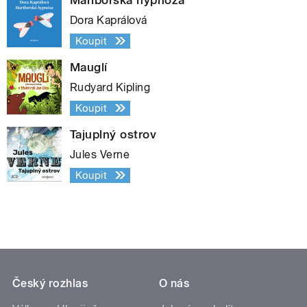
Dora Kaprálová
Koupit
Mauglí
Rudyard Kipling
Koupit
Tajuplný ostrov
Jules Verne
Koupit
Český rozhlas
O nás