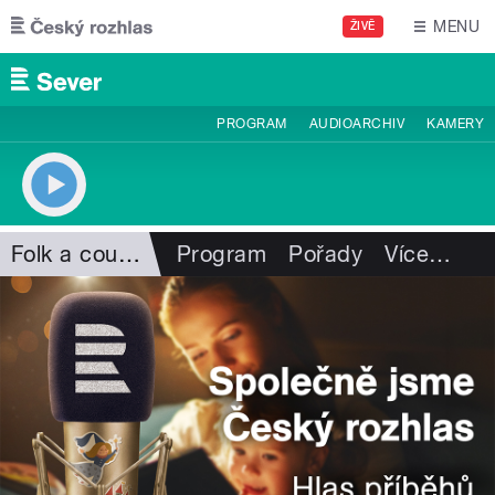
Přejít k hlavnímu obsahu
MENU
ŽIVĚ
PROGRAM
AUDIOARCHIV
KAMERY
Folk a country
Program
Pořady
Více
…