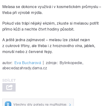
Melasa se dokonce využívá i v kosmetickém průmyslu –
třeba při výrobě mýdla.
Pokud vás trápí nějaký ekzém, zkuste si melasou potřít
přímo kůži a nechte čtvrt hodiny působit.
A ještě jedna zajímavost – melasu lze získat nejen
z cukrové třtiny, ale třeba i z hroznového vína, jablek,
moruší nebo z červené řepy.
autor:
Eva Bucharová
|
zdroje:
Bylinkopedie
,
abecedazahrady.dama.cz
Všechny díly pořadu na mujRozhlas