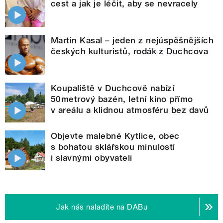
cest a jak je léčit, aby se nevracely
Martin Kasal – jeden z nejúspěšnějších
českých kulturistů, rodák z Duchcova
Koupaliště v Duchcově nabízí
50metrový bazén, letní kino přímo
v areálu a klidnou atmosféru bez davů
Objevte malebné Kytlice, obec
s bohatou sklářskou minulostí
i slavnými obyvateli
Jak nás naladíte na DABu