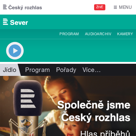
Přejít k hlavnímu obsahu
MENU
ŽIVĚ
PROGRAM
AUDIOARCHIV
KAMERY
Jídlo
Program
Pořady
Více
…