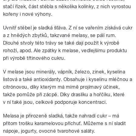
stačí řízek, část stébla s několika kolínky, z nich vyrostou
kořeny i nové výhony.
Uvnitř stébel je sladká šťáva. Z ní se vařením získává cukr
a z hnědých zbytků, takzvané melasy, se pálí rum.
Dlouhé stvoly této trávy se také dají použít k výrobě
rohoží, apod. Ale zpátky k melase, vedlejšímu produktu
při výrobě třtinového cukru.
V melase jsou minerály, vápník, železo, zinek, kyselina
listová a také antioxidanty. Obsahuje i kyselinu mléčnou a
citrónovou, díky kterým má mírně projímavý účinek,
takže pomůže při zácpě. Díky draslíku a hořčíku, které
v ní také jsou, celkově podporuje koncentraci.
Melasa je přirozeně sladká, takže nahradí cukr – má
přitom trošku karamelovou příchuť. Můžeme s ní sladit
nápoje, jogurty, ovocné tvarohové saláty.