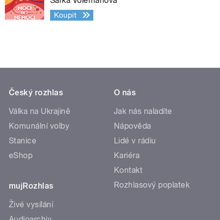
Šárka Volemanová
Koupit
Český rozhlas
O nás
Válka na Ukrajině
Jak nás naladíte
Komunální volby
Nápověda
Stanice
Lidé v rádiu
eShop
Kariéra
Kontakt
Rozhlasový poplatek
mujRozhlas
Živé vysílání
Audioarchiv