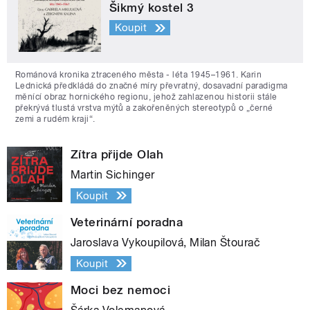
Šikmý kostel 3
Koupit
Románová kronika ztraceného města - léta 1945–1961. Karin
Lednická předkládá do značné míry převratný, dosavadní paradigma
měnící obraz hornického regionu, jehož zahlazenou historii stále
překrývá tlustá vrstva mýtů a zakořeněných stereotypů o „černé
zemi a rudém kraji“.
Zítra přijde Olah
Martin Sichinger
Koupit
Veterinární poradna
Jaroslava Vykoupilová, Milan Štourač
Koupit
Moci bez nemoci