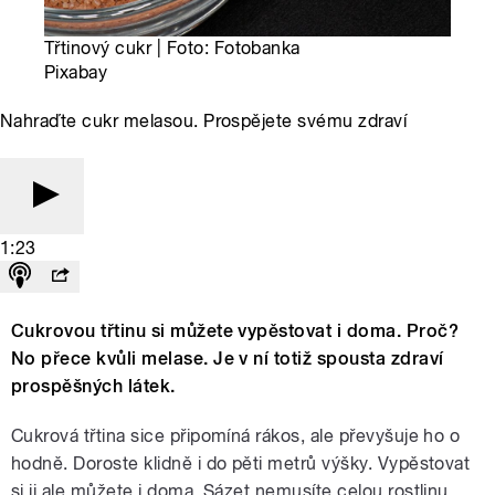
Třtinový cukr | Foto: Fotobanka
Pixabay
Nahraďte cukr melasou. Prospějete svému zdraví
1:23
Cukrovou třtinu si můžete vypěstovat i doma. Proč?
No přece kvůli melase. Je v ní totiž spousta zdraví
prospěšných látek.
Cukrová třtina sice připomíná rákos, ale převyšuje ho o
hodně. Doroste klidně i do pěti metrů výšky. Vypěstovat
si ji ale můžete i doma. Sázet nemusíte celou rostlinu,