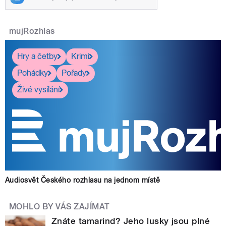
mujRozhlas
Hry a četby
Krimi
Pohádky
Pořady
Živé vysílání
Audiosvět Českého rozhlasu na jednom místě
MOHLO BY VÁS ZAJÍMAT
Znáte tamarind? Jeho lusky jsou plné