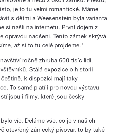
ísto, je to tu velmi romantické. Máme
rávit s dětmi a Weesenstein byla varianta
e si našli na internetu. První dojem z
sme opravdu nadšeni. Tento zámek skrývá
me, až si to tu celé projdeme."
avštíví ročně zhruba 600 tisíc lidí.
ávštěvníků. Stálá expozice o historii
eštině, k dispozici mají taky
e. To samé platí i pro novou výstavu
tí jsou i filmy, které jsou česky
 bylo víc. Děláme vše, co je v našich
vě otevřený zámecký pivovar, to by také