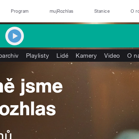
Program
mujRozhlas
Stanice
O r
oarchiv
Playlisty
Lidé
Kamery
Video
O n