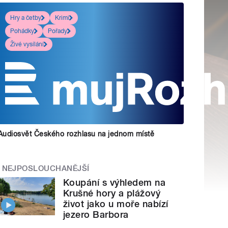
Hry a četby
Krimi
Pohádky
Pořady
Živé vysílání
Audiosvět Českého rozhlasu na jednom místě
NEJPOSLOUCHANĚJŠÍ
Koupání s výhledem na
Krušné hory a plážový
život jako u moře nabízí
jezero Barbora