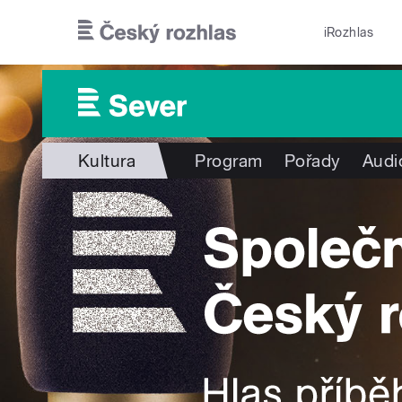
Přejít k hlavnímu obsahu
iRozhlas
Kultura
Program
Pořady
Audi