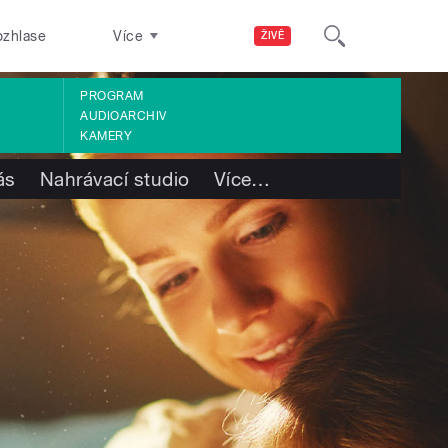
ozhlase
Více
ŽIVĚ
PROGRAM
AUDIOARCHIV
KAMERY
ás
Nahrávací studio
Více
…