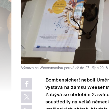
Výstava na Weesensteinu potrvá až do 27. října 2018
Bombensicher! neboli Umění
výstava na zámku Weesenst
Zabývá se obdobím 2. světo
soustředily na velká němec