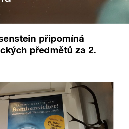
senstein připomíná
ckých předmětů za 2.