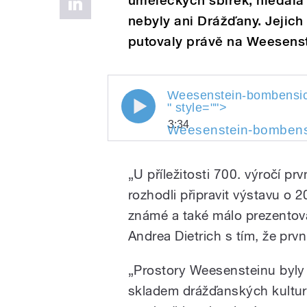
uměleckých sbírek, hledala 
nebyly ani Drážďany. Jejic
putovaly právě na Weesenst
Weesenstein-bombensi
Weesenstein-bombensich
" style="">
3:34
Weesenstein-bombens
" style="">
Weesenstein-bomben
Play
Weesenstein-bombensi
„U příležitosti 700. výročí p
rozhodli připravit výstavu o 2
známé a také málo prezentova
Andrea Dietrich s tím, že pr
„Prostory Weesensteinu byly 
skladem drážďanských kulturn
/