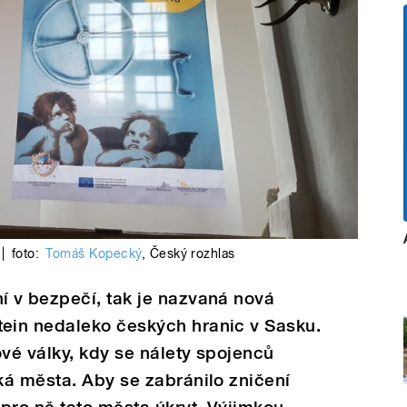
|
foto:
Tomáš Kopecký
,
Český rozhlas
 v bezpečí, tak je nazvaná nová
ein nedaleko českých hranic v Sasku.
vé války, kdy se nálety spojenců
ká města. Aby se zabránilo zničení