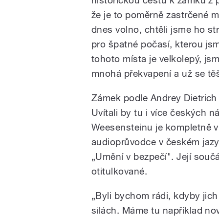
že je to poměrně zastrčené m
dnes volno, chtěli jsme ho st
pro špatné počasí, kterou jsm
tohoto místa je velkolepý, j
mnohá překvapení a už se těší
Zámek podle Andrey Dietrich n
Uvítali by tu i více českých n
Weesensteinu je kompletně v č
audioprůvodce v českém jazyc
„Umění v bezpečí". Její součás
otitulkované.
„Byli bychom rádi, kdyby jich
silách. Máme tu například no