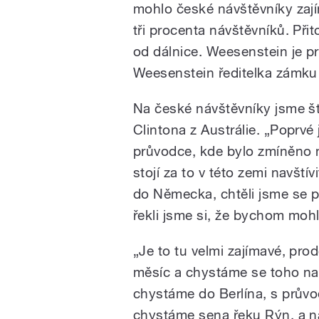
mohlo české návštěvníky zají
tři procenta návštěvníků. Při
od dálnice. Weesenstein je p
Weesenstein ředitelka zámku 
Na české návštěvníky jsme ště
Clintona z Austrálie. „Poprv
průvodce, kde bylo zmíněno 
stojí za to v této zemi navštív
do Německa, chtěli jsme se 
řekli jsme si, že bychom mohli
„Je to tu velmi zajímavé, pr
měsíc a chystáme se toho navš
chystáme do Berlína, s průvo
chystáme sena řeku Rýn, a na 