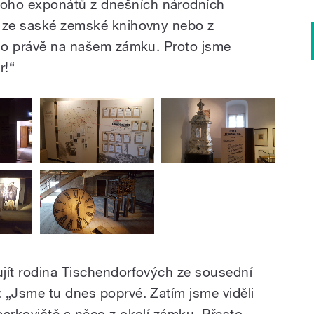
ho exponátů z dnešních národních
d ze saské zemské knihovny nebo z
eno právě na našem zámku. Proto jsme
r!“
jít rodina Tischendorfových ze sousední
 „Jsme tu dnes poprvé. Zatím jsme viděli
parkoviště a něco z okolí zámku. Přesto,