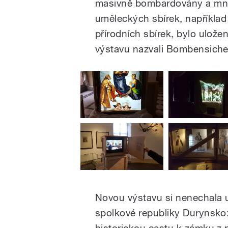
masivně bombardovány a mno
uměleckých sbírek, napříkla
přírodních sbírek, bylo ulož
výstavu nazvali Bombensiche
pause
Novou výstavu si nenechala u
spolkové republiky Durynsko:
historickou cestu k zámku z 