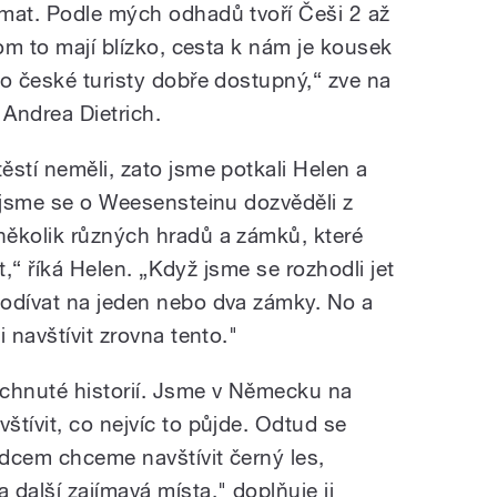
mat. Podle mých odhadů tvoří Češi 2 až
tom to mají blízko, cesta k nám je kousek
ro české turisty dobře dostupný,“ zve na
Andrea Dietrich.
stí neměli, zato jsme potkali Helen a
é jsme se o Weesensteinu dozvěděli z
několik různých hradů a zámků, které
it,“ říká Helen. „Když jsme se rozhodli jet
podívat na jeden nebo dva zámky. No a
 navštívit zrovna tento."
odchnuté historií. Jsme v Německu na
tívit, co nejvíc to půjde. Odtud se
dcem chceme navštívit černý les,
další zajímavá místa," doplňuje ji