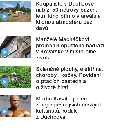
Koupaliště v Duchcově
nabízí 50metrový bazén,
letní kino přímo v areálu a
klidnou atmosféru bez
davů
Manželé Macháčkovi
proměnili opuštěné nádraží
v Kovářské v místo plné
života
Skleněné plochy, elektřina,
choroby i kočky. Povídání
o ptačích pastech a
o životě žiraf
Martin Kasal – jeden
z nejúspěšnějších českých
kulturistů, rodák
z Duchcova