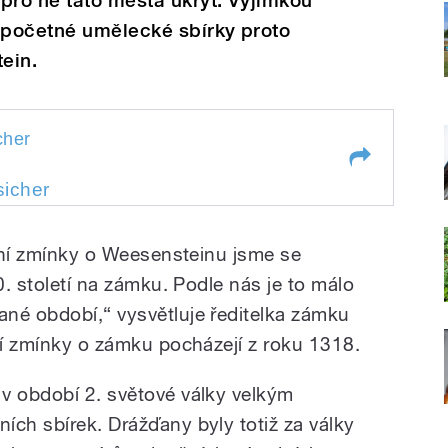
pro ně tato města úkryt. Výjimkou
h početné umělecké sbírky proto
ein.
cher
er
icher
sicher
cher
rvní zmínky o Weesensteinu jsme se
0. století na zámku. Podle nás je to málo
né období,“ vysvětluje ředitelka zámku
vní zmínky o zámku pocházejí z roku 1318.
v období 2. světové války velkým
ích sbírek. Drážďany byly totiž za války