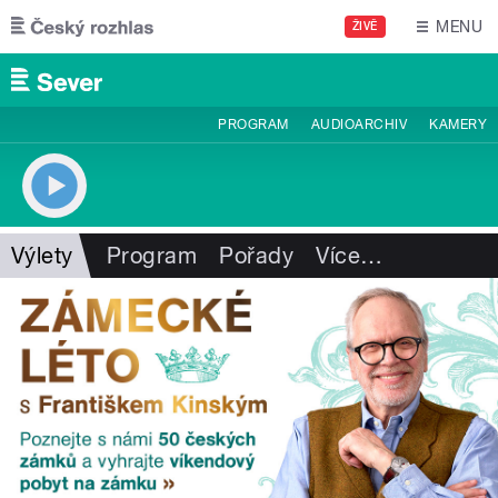
Přejít k hlavnímu obsahu
MENU
ŽIVĚ
PROGRAM
AUDIOARCHIV
KAMERY
Výlety
Program
Pořady
Více
…