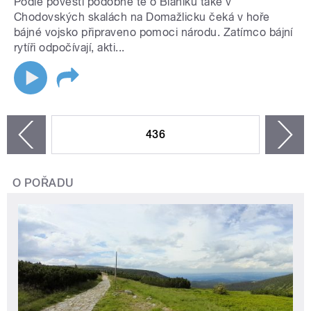
Podle pověsti podobné té o Blaníku také v
Chodovských skalách na Domažlicku čeká v hoře
bájné vojsko připraveno pomoci národu. Zatímco bájní
rytíři odpočívají, akti...
STRÁNKY
436
n
zí
O POŘADU