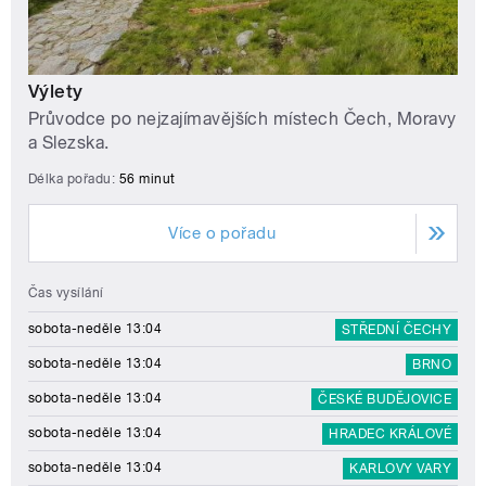
Výlety
Průvodce po nejzajímavějších místech Čech, Moravy
a Slezska.
Délka pořadu:
56 minut
Více o pořadu
Čas vysílání
sobota-neděle 13:04
STŘEDNÍ ČECHY
sobota-neděle 13:04
BRNO
sobota-neděle 13:04
ČESKÉ BUDĚJOVICE
sobota-neděle 13:04
HRADEC KRÁLOVÉ
sobota-neděle 13:04
KARLOVY VARY