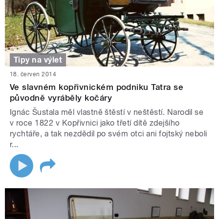
Tipy na výlet
18. červen 2014
Ve slavném kopřivnickém podniku Tatra se
původně vyráběly kočáry
Ignác Šustala měl vlastně štěstí v neštěstí. Narodil se
v roce 1822 v Kopřivnici jako třetí dítě zdejšího
rychtáře, a tak nezdědil po svém otci ani fojtský neboli
r...