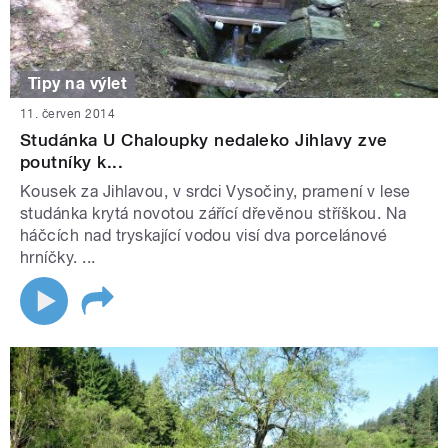
Tipy na výlet
11. červen 2014
Studánka U Chaloupky nedaleko Jihlavy zve
poutníky k...
Kousek za Jihlavou, v srdci Vysočiny, pramení v lese
studánka krytá novotou zářící dřevěnou stříškou. Na
háčcích nad tryskající vodou visí dva porcelánové
hrníčky. ...