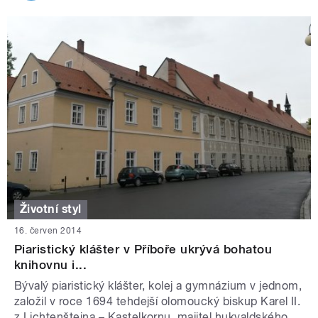
Životní styl
16. červen 2014
Piaristický klášter v Příboře ukrývá bohatou
knihovnu i...
Bývalý piaristický klášter, kolej a gymnázium v jednom,
založil v roce 1694 tehdejší olomoucký biskup Karel II.
z Lichtenštejna – Kastelkornu, majitel hukvaldského ...