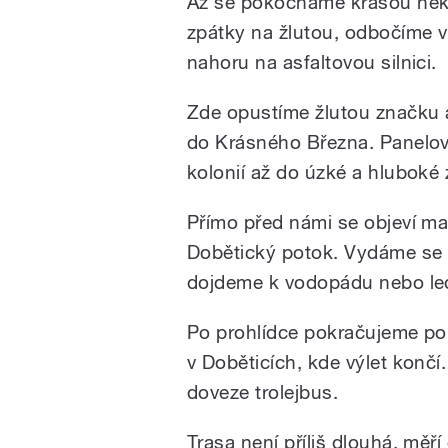
Až se pokocháme krásou něko
zpátky na žlutou, odbočíme 
nahoru na asfaltovou silnici.
Zde opustíme žlutou značku a
do Krásného Března. Panelov
kolonií až do úzké a hluboké 
Přímo před námi se objeví mal
Dobětický potok. Vydáme se 
dojdeme k vodopádu nebo le
Po prohlídce pokračujeme po
v Doběticích, kde výlet konč
doveze trolejbus.
Trasa není příliš dlouhá, měří