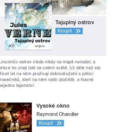
Tajuplný ostrov
Koupit
Lincolnův ostrov nikdo nikdy na mapě nenašel, a
přece ho znají lidé na celém světě. Už déle než sto
třicet let na něm prožívají dobrodružství s pěticí
trosečníků, kteří na něm našli útočiště, a hlavně
nejedno tajemství.
Vysoké okno
Raymond Chandler
Koupit