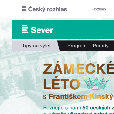
Přejít k hlavnímu obsahu
iRozhlas
Tipy na výlet
Program
Pořady