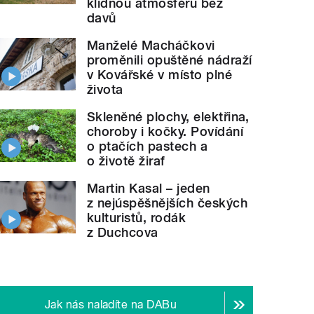
klidnou atmosféru bez
davů
Manželé Macháčkovi
proměnili opuštěné nádraží
v Kovářské v místo plné
života
Skleněné plochy, elektřina,
choroby i kočky. Povídání
o ptačích pastech a
o životě žiraf
Martin Kasal – jeden
z nejúspěšnějších českých
kulturistů, rodák
z Duchcova
Jak nás naladíte na DABu