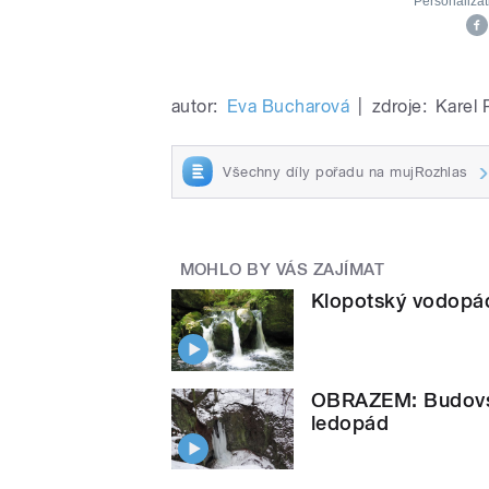
autor:
Eva Bucharová
|
zdroje:
Karel
Všechny díly pořadu na mujRozhlas
MOHLO BY VÁS ZAJÍMAT
Klopotský vodopád
OBRAZEM: Budovsk
ledopád