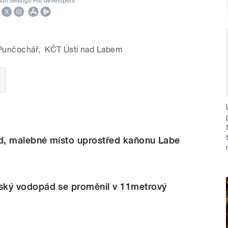
 Punčochář
,
KČT Ústí nad Labem
, malebné místo uprostřed kaňonu Labe
ý vodopád se proměnil v 11metrový