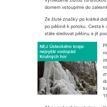
domem vstoupíme do zalesně
Ze žluté značky po krátké d
po pěšině k potoku. Cesta k
stále sledovat pěšinu a jít po
P
NEJ Ústeckého kraje:
nejvyšší vodopád
n
Krušných hor
z
n
z
d
tr
1