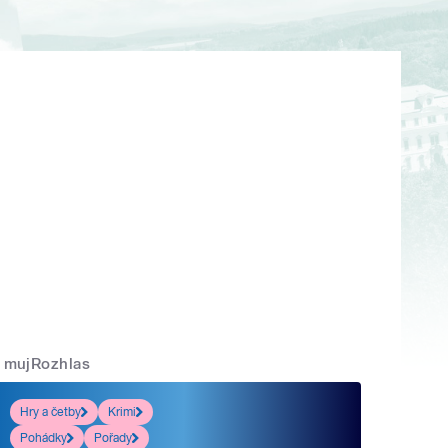
mujRozhlas
Hry a četby
Krimi
Pohádky
Pořady