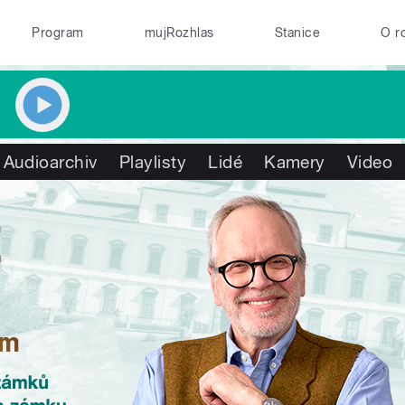
Program
mujRozhlas
Stanice
O r
Audioarchiv
Playlisty
Lidé
Kamery
Video