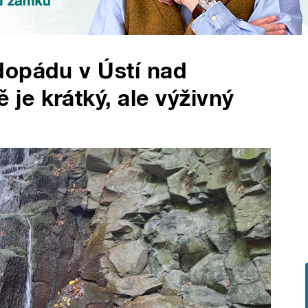
dopádu v Ústí nad
e krátký, ale výživný