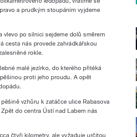
likametrového ledopádu, vrátíme se
vpravo a prudkým stoupáním vyjdeme
 vlevo po silnici sejdeme dolů směrem
á cesta nás provede zahrádkářskou
zalesněné rokle.
ebné malé jezírko, do kterého přitéká
pěšinou proti jeho proudu. A opět
dopádu.
 pěšině vzhůru k zatáčce ulice Rabasova
í. Zpět do centra Ústí nad Labem nás
 cca čtyři kilometry, ale vyžaduje určitou