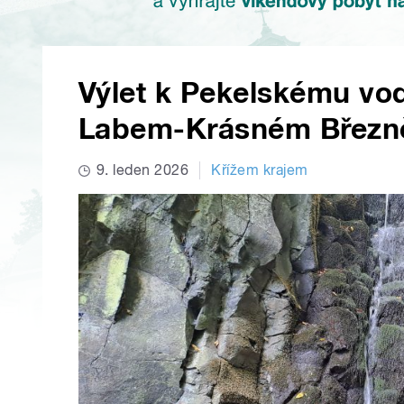
Výlet k Pekelskému vo
Labem-Krásném Březně j
9. leden 2026
Křížem krajem