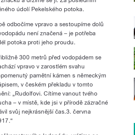
ného údolí Pekelského potoka.
obě odbočíme vpravo a sestoupíme dolů
 vodopádu není značená – je potřeba
dél potoka proti jeho proudu.
řibližně 300 metrů před vodopádem se
achází vpravo v zarostlém svahu
apomenutý pamětní kámen s německým
ápisem, v českém překladu v tomto
nění: „Rudolfovi. Cítíme vanout tvého
ucha – v místě, kde jsi v přírodě zázračné
ávil svůj nejkrásnější čas.3. června
917.“