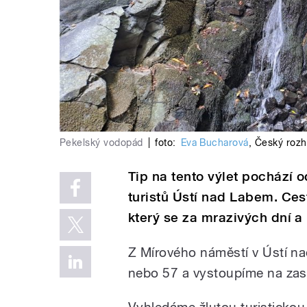
Pekelský vodopád
|
foto:
Eva Bucharová
,
Český rozh
Tip na tento výlet pochází
turistů Ústí nad Labem. Ce
který se za mrazivých dní 
Z Mírového náměstí v Ústí n
nebo 57 a vystoupíme na zas
Vyhledáme žlutou turistickou