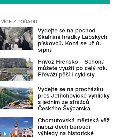
VÍCE Z POŘADU
Vydejte se na pochod
Skalními hrádky Labských
pískovců. Koná se už 8.
srpna
Přívoz Hřensko – Schöna
můžete využít po celý rok.
Převáží pěší i cyklisty
Vydejte se na procházku
přes Jetřichovické vyhlídky
s jedním ze strážců
Českého Švýcarska
Chomutovská městská věž
nabízí dech beroucí
výhledy na historické