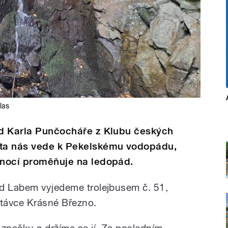
las
 od Karla Punčocháře z Klubu českých
sta nás vede k Pekelskému vodopádu,
a nocí proměňuje na ledopád.
ad Labem vyjedeme trolejbusem č. 51,
távce Krásné Březno.
 značku a držíme se jí. Za posledním