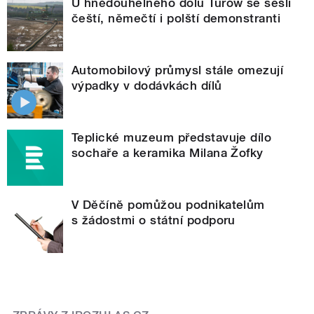
U hnědouhelného dolu Turów se sešli
čeští, němečtí i polští demonstranti
Automobilový průmysl stále omezují
výpadky v dodávkách dílů
Teplické muzeum představuje dílo
sochaře a keramika Milana Žofky
V Děčíně pomůžou podnikatelům
s žádostmi o státní podporu