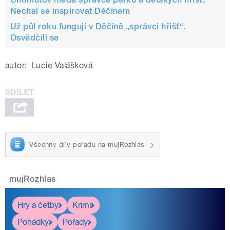
Nechal se inspirovat Děčínem
Už půl roku fungují v Děčíně „správci hřišť“.
Osvědčili se
autor:
Lucie Valášková
Všechny díly pořadu na mujRozhlas
mujRozhlas
Hry a četby
Krimi
Pohádky
Pořady