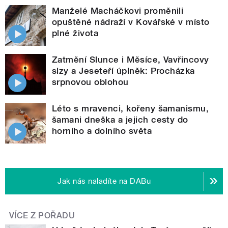
Manželé Macháčkovi proměnili
opuštěné nádraží v Kovářské v místo
plné života
Zatmění Slunce i Měsíce, Vavřincovy
slzy a Jeseteří úplněk: Procházka
srpnovou oblohou
Léto s mravenci, kořeny šamanismu,
šamani dneška a jejich cesty do
horního a dolního světa
Jak nás naladíte na DABu
VÍCE Z POŘADU