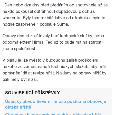
„Den nebo dva dny před předáním od zhotovitele už se
někdo pokoušel odtrahnout dopadovou plochu u
workoutu. Byly tam rozbité lahve od alkoholu a bylo to
hodně zašpiněné,“ popisuje Šuma.
Opravy dosud zajišťovaly buď technické služby, nebo
odborná externí firma. Teď už to bude mít na starosti
jedna společnost.
V plánu je, že město v budoucnu zajistí proškolení
někoho ze zaměstnanců technických služeb, aby měl
oprávnění dělat revize hřišť. Náklady na opravy hřišť by
pak měly být nižší.
SOUVISEJÍCÍ PŘÍSPĚVKY
Ústecký obvod Severní Terasa postupně obnovuje
dětská hřiště
Chomutov hledá správce parků a dětských hřišť.