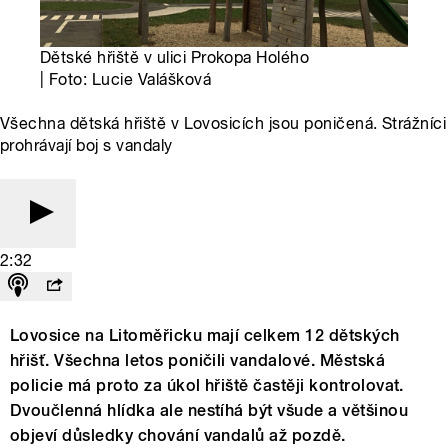
Dětské hřiště v ulici Prokopa Holého
| Foto: Lucie Valášková
Všechna dětská hřiště v Lovosicích jsou poničená. Strážníci
prohrávají boj s vandaly
2:32
Lovosice na Litoměřicku mají celkem 12 dětských
hřišť. Všechna letos poničili vandalové. Městská
policie má proto za úkol hřiště častěji kontrolovat.
Dvoučlenná hlídka ale nestíhá být všude a většinou
objeví důsledky chování vandalů až pozdě.