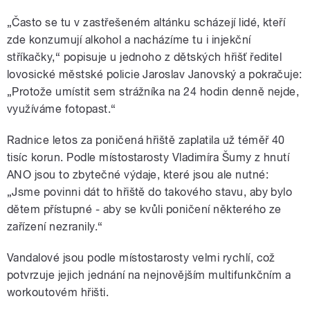
„Často se tu v zastřešeném altánku scházejí lidé, kteří
zde konzumují alkohol a nacházíme tu i injekční
stříkačky,“ popisuje u jednoho z dětských hřišť ředitel
lovosické městské policie Jaroslav Janovský a pokračuje:
„Protože umístit sem strážníka na 24 hodin denně nejde,
využíváme fotopast.“
Radnice letos za poničená hřiště zaplatila už téměř 40
tisíc korun. Podle místostarosty Vladimíra Šumy z hnutí
ANO jsou to zbytečné výdaje, které jsou ale nutné:
„Jsme povinni dát to hřiště do takového stavu, aby bylo
dětem přístupné ‒ aby se kvůli poničení některého ze
zařízení nezranily.“
Vandalové jsou podle místostarosty velmi rychlí, což
potvrzuje jejich jednání na nejnovějším multifunkčním a
workoutovém hřišti.