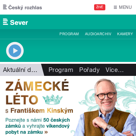
Přejít k hlavnímu obsahu
MENU
ŽIVĚ
PROGRAM
AUDIOARCHIV
KAMERY
Aktuální dění
Program
Pořady
Více
…