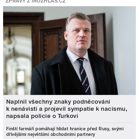
ZPRÁVY Z IROZHLAS.CZ
Naplnil všechny znaky podněcování
k nenávisti a projevil sympatie k nacismu,
napsala policie o Turkovi
Finští farmáři pomáhají hlídat hranice před Rusy, svými
dřívějšími největšími obchodními partnery