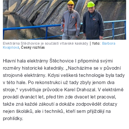
Elektrárna Štěchovice je součástí vltavské kaskády
|
foto:
Barbora
Kvapilová
,
Český rozhlas
Hlavní hala elektrárny Štěchovice I připomíná svými
rozměry historické katedrály. „Nacházíme se v původní
strojovně elektrárny. Kdysi veškerá technologie byla tady
v této hale. Po rekonstrukci už tady zbyly jenom dva
stroje,“ vysvětluje průvodce Karel Drahozal. V elektrárně
provádí dvanáct let, před tím zde dvacet let pracoval,
takže zná každé zákoutí a dokáže zodpovědět dotazy
nejen školáků, ale i techniků, kteří sem přijíždějí na
prohlídky.