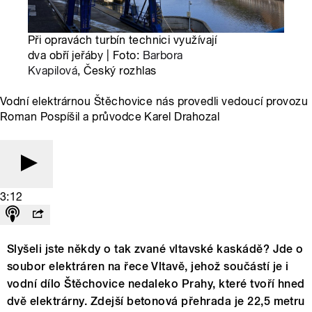
Při opravách turbín technici využívají
dva obří jeřáby | Foto:
Barbora
Kvapilová
, Český rozhlas
Vodní elektrárnou Štěchovice nás provedli vedoucí provozu
Roman Pospíšil a průvodce Karel Drahozal
3:12
Slyšeli jste někdy o tak zvané vltavské kaskádě? Jde o
soubor elektráren na řece Vltavě, jehož součástí je i
vodní dílo Štěchovice nedaleko Prahy, které tvoří hned
dvě elektrárny. Zdejší betonová přehrada je 22,5 metru