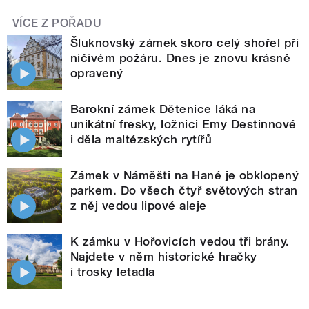
VÍCE Z POŘADU
Šluknovský zámek skoro celý shořel při
ničivém požáru. Dnes je znovu krásně
opravený
Barokní zámek Dětenice láká na
unikátní fresky, ložnici Emy Destinnové
i děla maltézských rytířů
Zámek v Náměšti na Hané je obklopený
parkem. Do všech čtyř světových stran
z něj vedou lipové aleje
K zámku v Hořovicích vedou tři brány.
Najdete v něm historické hračky
i trosky letadla