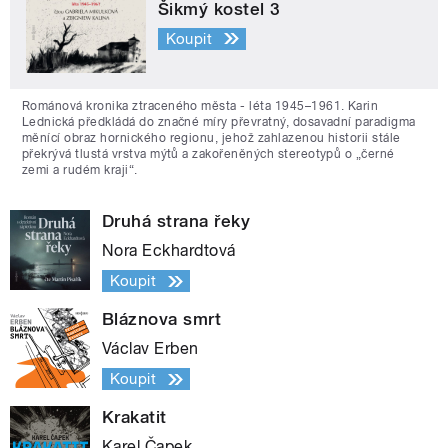
Šikmý kostel 3
Koupit
Románová kronika ztraceného města - léta 1945–1961. Karin
Lednická předkládá do značné míry převratný, dosavadní paradigma
měnící obraz hornického regionu, jehož zahlazenou historii stále
překrývá tlustá vrstva mýtů a zakořeněných stereotypů o „černé
zemi a rudém kraji“.
Druhá strana řeky
Nora Eckhardtová
Koupit
Bláznova smrt
Václav Erben
Koupit
Krakatit
Karel Čapek