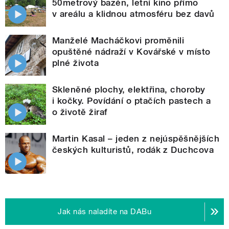
50metrový bazén, letní kino přímo
v areálu a klidnou atmosféru bez davů
Manželé Macháčkovi proměnili
opuštěné nádraží v Kovářské v místo
plné života
Skleněné plochy, elektřina, choroby
i kočky. Povídání o ptačích pastech a
o životě žiraf
Martin Kasal – jeden z nejúspěšnějších
českých kulturistů, rodák z Duchcova
Jak nás naladíte na DABu