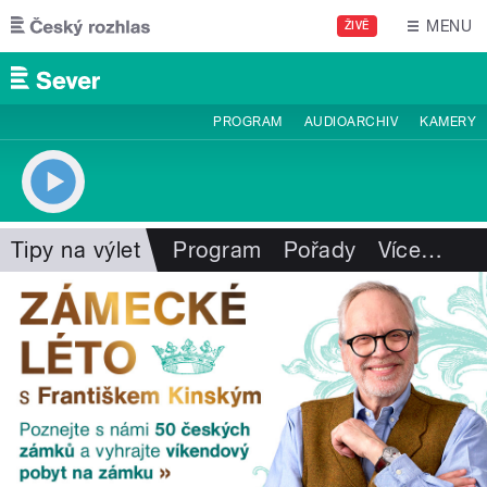
Přejít k hlavnímu obsahu
MENU
ŽIVĚ
PROGRAM
AUDIOARCHIV
KAMERY
Tipy na výlet
Program
Pořady
Více
…