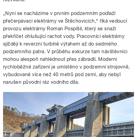
„Nyní se nacházíme v prvním podzemním podlaží
přečerpávací elektrárny ve Štěchovicích,“ říká vedoucí
provozu elektrárny Roman Pospíšil, který se snaží
překřičet ohlušující rachot vody. Pracovníci elektrárny
sjíždějí k reverzní turbíně výtahem až do sedmého
podzemního patra. V průběhu exkurze tam návštěvníci
mohou alespoň nahlédnout přes zábradlí. Moderní
rychloběžné zařízení je umístěno v podzemní strojovně,
vybudované více než 40 metrů pod zemí, aby nebyl
narušen původní ráz vodního díla.