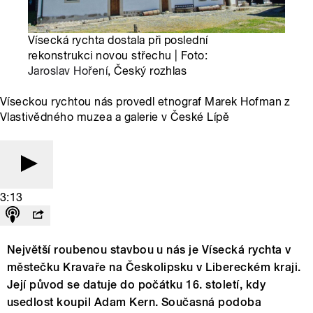
Vísecká rychta dostala při poslední
rekonstrukci novou střechu | Foto:
Jaroslav Hoření
, Český rozhlas
Víseckou rychtou nás provedl etnograf Marek Hofman z
Vlastivědného muzea a galerie v České Lípě
3:13
Největší roubenou stavbou u nás je Vísecká rychta v
městečku Kravaře na Českolipsku v Libereckém kraji.
Její původ se datuje do počátku 16. století, kdy
usedlost koupil Adam Kern. Současná podoba