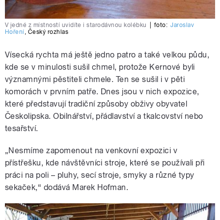
V jedné z místností uvidíte i starodávnou kolébku
|
foto:
Jaroslav
Hoření
,
Český rozhlas
Vísecká rychta má ještě jedno patro a také velkou půdu,
kde se v minulosti sušil chmel, protože Kernové byli
významnými pěstiteli chmele. Ten se sušil i v pěti
komorách v prvním patře. Dnes jsou v nich expozice,
které představují tradiční způsoby obživy obyvatel
Českolipska. Obilnářství, přádlavství a tkalcovství nebo
tesařství.
„Nesmíme zapomenout na venkovní expozici v
přístřešku, kde návštěvníci stroje, které se používali při
práci na poli – pluhy, secí stroje, smyky a různé typy
sekaček,“ dodává Marek Hofman.