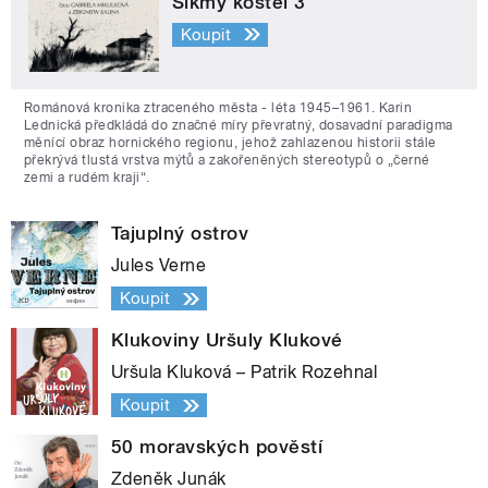
Šikmý kostel 3
Koupit
Románová kronika ztraceného města - léta 1945–1961. Karin
Lednická předkládá do značné míry převratný, dosavadní paradigma
měnící obraz hornického regionu, jehož zahlazenou historii stále
překrývá tlustá vrstva mýtů a zakořeněných stereotypů o „černé
zemi a rudém kraji“.
Tajuplný ostrov
Jules Verne
Koupit
Klukoviny Uršuly Klukové
Uršula Kluková – Patrik Rozehnal
Koupit
50 moravských pověstí
Zdeněk Junák