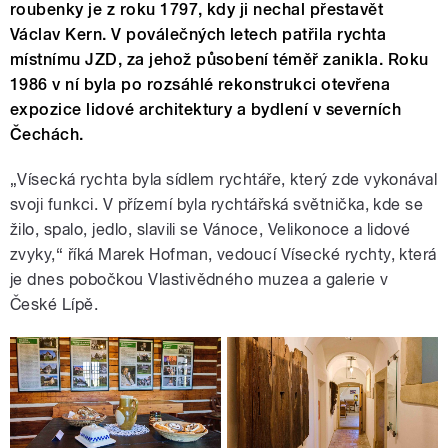
roubenky je z roku 1797, kdy ji nechal přestavět
Václav Kern. V poválečných letech patřila rychta
místnímu JZD, za jehož působení téměř zanikla. Roku
1986 v ní byla po rozsáhlé rekonstrukci otevřena
expozice lidové architektury a bydlení v severních
Čechách.
„Vísecká rychta byla sídlem rychtáře, který zde vykonával
svoji funkci. V přízemí byla rychtářská světnička, kde se
žilo, spalo, jedlo, slavili se Vánoce, Velikonoce a lidové
zvyky,“ říká Marek Hofman, vedoucí Vísecké rychty, která
je dnes pobočkou Vlastivědného muzea a galerie v
České Lípě.