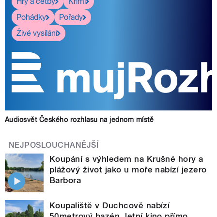
Hry a četby
Krimi
Pohádky
Pořady
Živé vysílání
Audiosvět Českého rozhlasu na jednom místě
NEJPOSLOUCHANĚJŠÍ
Koupání s výhledem na Krušné hory a
plážový život jako u moře nabízí jezero
Barbora
Koupaliště v Duchcově nabízí
50metrový bazén, letní kino přímo