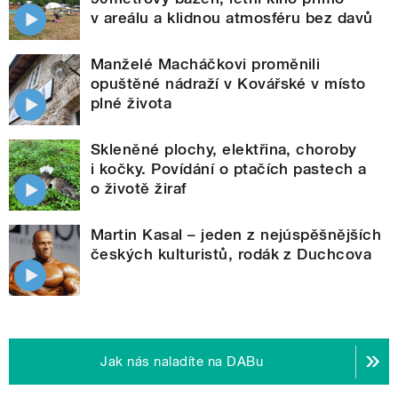
v areálu a klidnou atmosféru bez davů
Manželé Macháčkovi proměnili
opuštěné nádraží v Kovářské v místo
plné života
Skleněné plochy, elektřina, choroby
i kočky. Povídání o ptačích pastech a
o životě žiraf
Martin Kasal – jeden z nejúspěšnějších
českých kulturistů, rodák z Duchcova
Jak nás naladíte na DABu