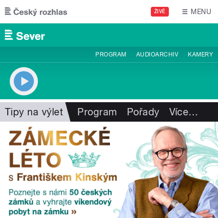
Přejít k hlavnímu obsahu
MENU
ŽIVĚ
PROGRAM
AUDIOARCHIV
KAMERY
Tipy na výlet
Program
Pořady
Více
…