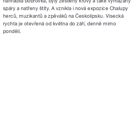
nahradila bobrovka, byly zesíleny krovy a také vymazány
spáry a natřeny štíty. A vznikla i nová expozice Chalupy
herců, muzikantů a zpěváků na Českolipsku. Vísecká
rychta je otevřená od května do září, denně mimo
pondělí.