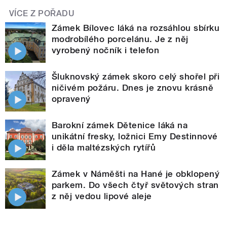
VÍCE Z POŘADU
Zámek Bílovec láká na rozsáhlou sbírku
modrobílého porcelánu. Je z něj
vyrobený nočník i telefon
Šluknovský zámek skoro celý shořel při
ničivém požáru. Dnes je znovu krásně
opravený
Barokní zámek Dětenice láká na
unikátní fresky, ložnici Emy Destinnové
i děla maltézských rytířů
Zámek v Náměšti na Hané je obklopený
parkem. Do všech čtyř světových stran
z něj vedou lipové aleje