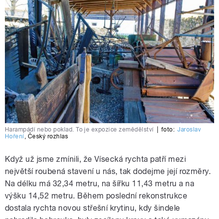
Harampádí nebo poklad. To je expozice zemědělství
|
foto:
Jaroslav
Hoření
,
Český rozhlas
Když už jsme zmínili, že Vísecká rychta patří mezi
největší roubená stavení u nás, tak dodejme její rozměry.
Na délku má 32,34 metru, na šířku 11,43 metru a na
výšku 14,52 metru. Během poslední rekonstrukce
dostala rychta novou střešní krytinu, kdy šindele