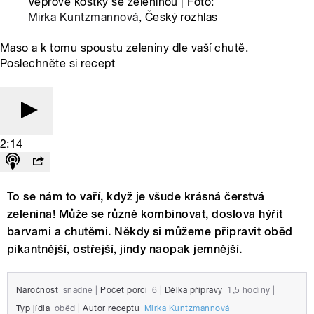
Vepřové kostky se zeleninou | Foto:
Mirka Kuntzmannová
, Český rozhlas
Maso a k tomu spoustu zeleniny dle vaší chutě.
Poslechněte si recept
2:14
To se nám to vaří, když je všude krásná čerstvá
zelenina! Může se různě kombinovat, doslova hýřit
barvami a chutěmi. Někdy si můžeme připravit oběd
pikantnější, ostřejší, jindy naopak jemnější.
Náročnost
snadné
|
Počet porcí
6
|
Délka přípravy
1,5 hodiny
|
Typ jídla
oběd
|
Autor receptu
Mirka Kuntzmannová