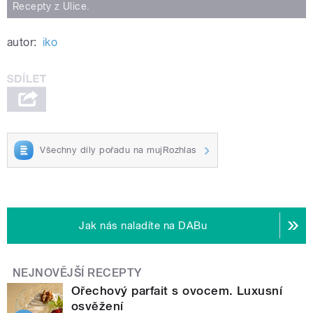
Recepty z Ulice.
autor:
iko
Všechny díly pořadu na mujRozhlas
Jak nás naladíte na DABu
NEJNOVĚJŠÍ RECEPTY
Ořechový parfait s ovocem. Luxusní
osvěžení