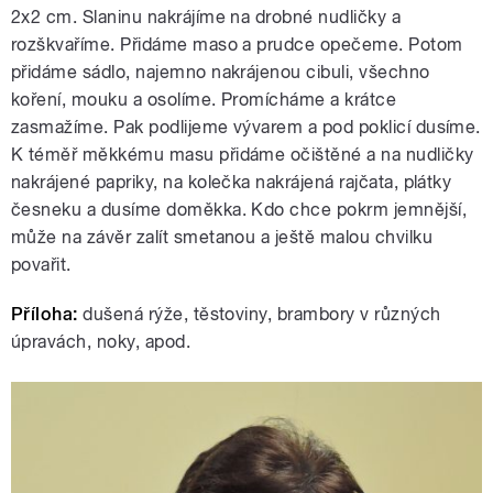
2x2 cm. Slaninu nakrájíme na drobné nudličky a
rozškvaříme. Přidáme maso a prudce opečeme. Potom
přidáme sádlo, najemno nakrájenou cibuli, všechno
koření, mouku a osolíme. Promícháme a krátce
zasmažíme. Pak podlijeme vývarem a pod poklicí dusíme.
K téměř měkkému masu přidáme očištěné a na nudličky
nakrájené papriky, na kolečka nakrájená rajčata, plátky
česneku a dusíme doměkka. Kdo chce pokrm jemnější,
může na závěr zalít smetanou a ještě malou chvilku
povařit.
Příloha:
dušená rýže, těstoviny, brambory v různých
úpravách, noky, apod.