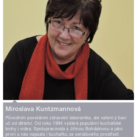
Miroslava Kuntzmannová
Původním povoláním zdravotní laborantka, ale vaření ji baví
už od dětství. Od roku 1994 vydává populární kuchařské
knihy i videa. Spolupracovala s Jiřinou Bohdalovou a jako
první u nás napsala i kuchařku ze seriálového prostředí