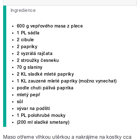
Ingredience
600 g vepřového masa z plece
1 PL sádla
2 cibule
2 papriky
2 vyzrálá rajčata
2 stroužky česneku
70 g slaniny
2 KL sladké mleté papriky
1 KL zauzené mleté papriky (možno vynechat)
podle chuti pálivá paprika
mletý pepř
sůl
vývar na podlití
1 PL polohrubé mouky
(200 ml sladké smetany)
Maso otřeme vlhkou utěrkou a nakrájíme na kostky cca