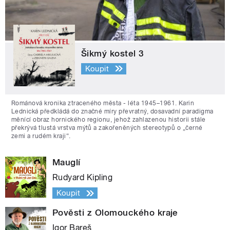
Šikmý kostel 3
Koupit
Románová kronika ztraceného města - léta 1945–1961. Karin
Lednická předkládá do značné míry převratný, dosavadní paradigma
měnící obraz hornického regionu, jehož zahlazenou historii stále
překrývá tlustá vrstva mýtů a zakořeněných stereotypů o „černé
zemi a rudém kraji“.
Mauglí
Rudyard Kipling
Koupit
Pověsti z Olomouckého kraje
Igor Bareš