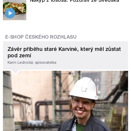
Nákyp z lososa. Pozdrav ze Švédska
E-SHOP ČESKÉHO ROZHLASU
Závěr příběhu staré Karviné, který měl zůstat
pod zemí
Karin Lednická, spisovatelka