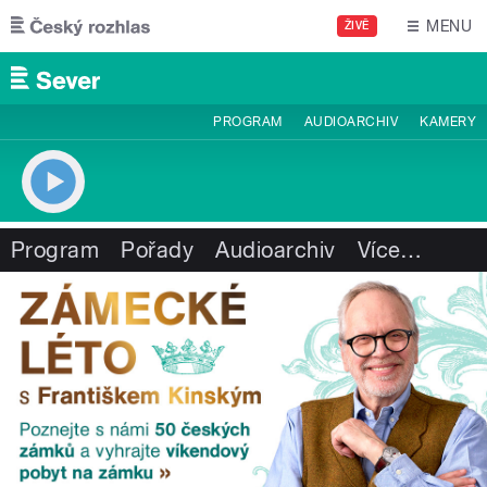
Přejít k hlavnímu obsahu
MENU
ŽIVĚ
PROGRAM
AUDIOARCHIV
KAMERY
Program
Pořady
Audioarchiv
Více
…