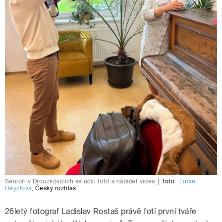
Senioři v Drouzkovicich se učili fotit a natáčet videa
|
foto:
Lucie
Heyzlová
,
Český rozhlas
26letý fotograf Ladislav Rostaš právě fotí první tváře