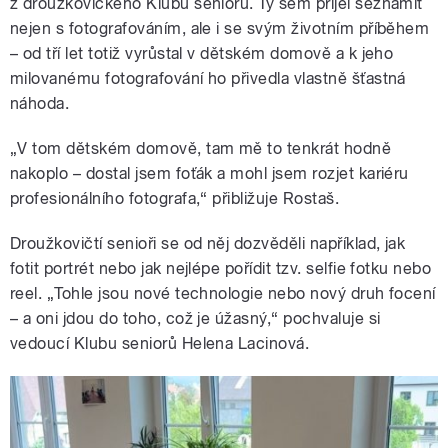
z droužkovického Klubu seniorů. Ty sem přijel seznámit
nejen s fotografováním, ale i se svým životním příběhem
– od tří let totiž vyrůstal v dětském domově a k jeho
milovanému fotografování ho přivedla vlastně šťastná
náhoda.
„V tom dětském domově, tam mě to tenkrát hodně
nakoplo – dostal jsem foťák a mohl jsem rozjet kariéru
profesionálního fotografa,“ přibližuje Rostaš.
Droužkovičtí senioři se od něj dozvěděli například, jak
fotit portrét nebo jak nejlépe pořídit tzv. selfie fotku nebo
reel. „Tohle jsou nové technologie nebo nový druh focení
– a oni jdou do toho, což je úžasný,“ pochvaluje si
vedoucí Klubu seniorů Helena Lacinová.