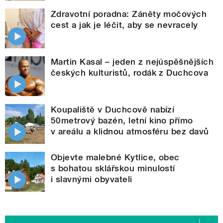
Zdravotní poradna: Záněty močových
cest a jak je léčit, aby se nevracely
Martin Kasal – jeden z nejúspěšnějších
českých kulturistů, rodák z Duchcova
Koupaliště v Duchcově nabízí
50metrový bazén, letní kino přímo
v areálu a klidnou atmosféru bez davů
Objevte malebné Kytlice, obec
s bohatou sklářskou minulostí
i slavnými obyvateli