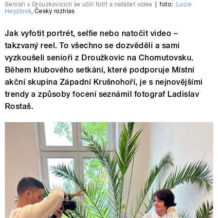
Senioři v Drouzkovicich se učili fotit a natáčet videa
|
foto:
Lucie
Heyzlová
,
Český rozhlas
Jak vyfotit portrét, selfie nebo natočit video –
takzvaný reel. To všechno se dozvěděli a sami
vyzkoušeli senioři z Droužkovic na Chomutovsku.
Během klubového setkání, které podporuje Místní
akční skupina Západní Krušnohoří, je s nejnovějšími
trendy a způsoby focení seznámil fotograf Ladislav
Rostaš.