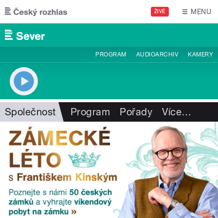
Přejít k hlavnímu obsahu
MENU
ŽIVĚ
PROGRAM
AUDIOARCHIV
KAMERY
Společnost
Program
Pořady
Více
…