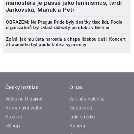
manosféra je passé jako leninismus, tvrdí
Jarkovská, Maňák a Petr
OBRAZEM: Na Prague Pride byly desítky tisíc lidí. Podle
organizátorů byl zvlášť důležitý po útoku v Berlíně
Zpívá, jak mu ústa narostla a chápe lidskou duši. Koncert
Ztraceného byl podle kritika výjimečný
Český rozhlas
O nás
Válka na Ukrajině
Jak nás naladíte
Komunální volby
Nápověda
Stanice
Lidé v rádiu
eShop
Kariéra