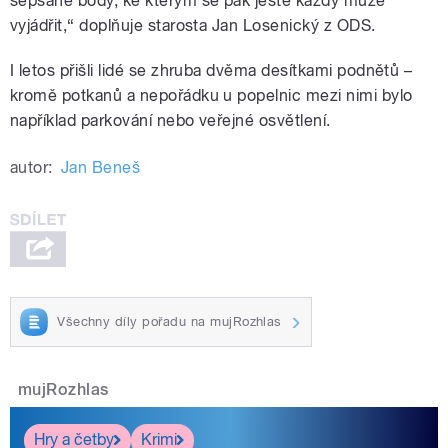
sepsané body, ke kterým se pak ještě každý může
vyjádřit,“ doplňuje starosta Jan Losenický z ODS.
I letos přišli lidé se zhruba dvěma desítkami podnětů –
kromě potkanů a nepořádku u popelnic mezi nimi bylo
například parkování nebo veřejné osvětlení.
autor:
Jan Beneš
Všechny díly pořadu na mujRozhlas
mujRozhlas
Hry a četby
Krimi