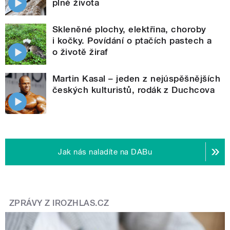
plné života
Skleněné plochy, elektřina, choroby
i kočky. Povídání o ptačích pastech a
o životě žiraf
Martin Kasal – jeden z nejúspěšnějších
českých kulturistů, rodák z Duchcova
Jak nás naladíte na DABu
ZPRÁVY Z IROZHLAS.CZ