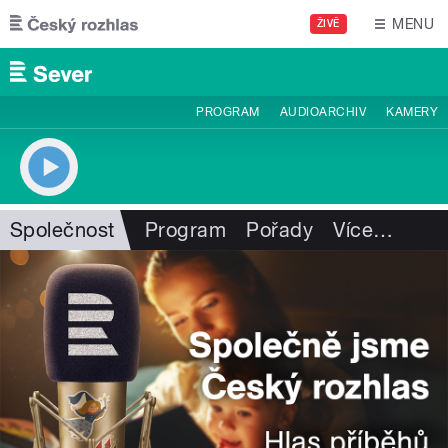
Přejít k hlavnímu obsahu
MENU
ŽIVĚ
PROGRAM
AUDIOARCHIV
KAMERY
Společnost
Program
Pořady
Více
…