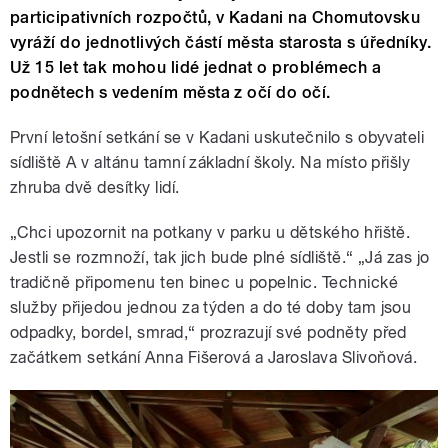
participativních rozpočtů, v Kadani na Chomutovsku
vyráží do jednotlivých částí města starosta s úředníky.
Už 15 let tak mohou lidé jednat o problémech a
podnětech s vedením města z očí do očí.
První letošní setkání se v Kadani uskutečnilo s obyvateli
sídliště A v altánu tamní základní školy. Na místo přišly
zhruba dvě desítky lidí.
„Chci upozornit na potkany v parku u dětského hřiště.
Jestli se rozmnoží, tak jich bude plné sídliště.“ „Já zas jo
tradičně připomenu ten binec u popelnic. Technické
služby přijedou jednou za týden a do té doby tam jsou
odpadky, bordel, smrad,“ prozrazují své podněty před
začátkem setkání Anna Fišerová a Jaroslava Slivoňová.