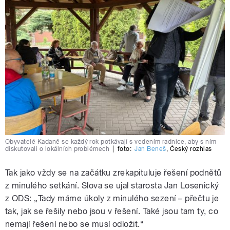
Obyvatelé Kadaně se každý rok potkávají s vedením radnice, aby s ním
diskutovali o lokálních problémech
|
foto:
Jan Beneš
,
Český rozhlas
Tak jako vždy se na začátku zrekapituluje řešení podnětů
z minulého setkání. Slova se ujal starosta Jan Losenický
z ODS: „Tady máme úkoly z minulého sezení – přečtu je
tak, jak se řešily nebo jsou v řešení. Také jsou tam ty, co
nemají řešení nebo se musí odložit.“