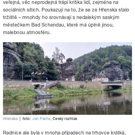
veřejná, věc neprodejná trápí kritika lidí, zejména na
sociálních sítích. Poukazují na to, že se ze Hřenska stalo
tržiště – mnohdy ho srovnávají s nedalekým saským
městečkem Bad Schandau, které má úplně jinou,
malebnou atmosféru.
Hřensko
|
foto:
Jan Pácha
,
Český rozhlas
Radnice ale byla v mnoha případech na trhovce krátká,