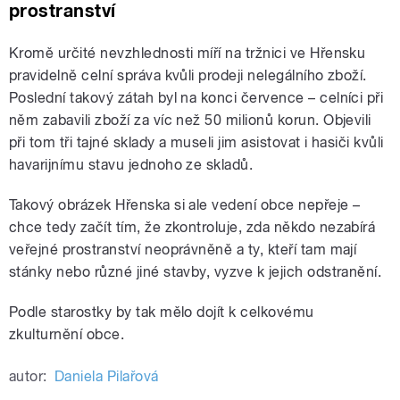
prostranství
Kromě určité nevzhlednosti míří na tržnici ve Hřensku
pravidelně celní správa kvůli prodeji nelegálního zboží.
Poslední takový zátah byl na konci července – celníci při
něm zabavili zboží za víc než 50 milionů korun. Objevili
při tom tři tajné sklady a museli jim asistovat i hasiči kvůli
havarijnímu stavu jednoho ze skladů.
Takový obrázek Hřenska si ale vedení obce nepřeje –
chce tedy začít tím, že zkontroluje, zda někdo nezabírá
veřejné prostranství neoprávněně a ty, kteří tam mají
stánky nebo různé jiné stavby, vyzve k jejich odstranění.
Podle starostky by tak mělo dojít k celkovému
zkulturnění obce.
autor:
Daniela Pilařová