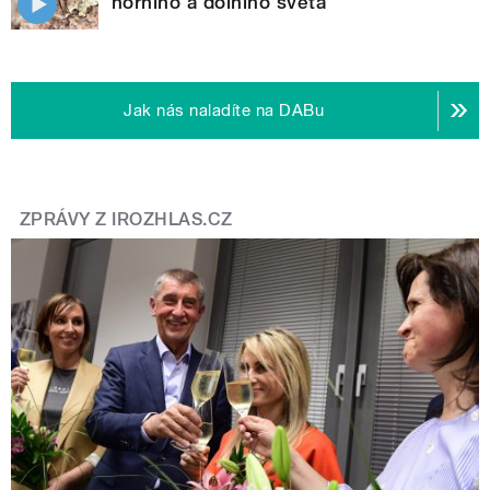
horního a dolního světa
Jak nás naladíte na DABu
ZPRÁVY Z IROZHLAS.CZ