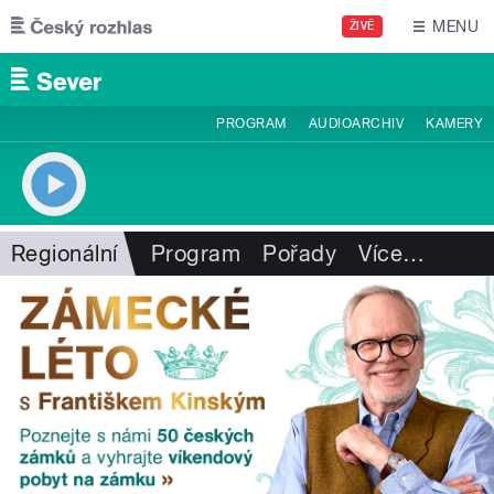
Přejít k hlavnímu obsahu
MENU
ŽIVĚ
PROGRAM
AUDIOARCHIV
KAMERY
Regionální
Program
Pořady
Více
…