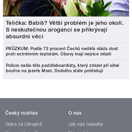
Telička: Babiš? Větší problém je jeho okolí.
S neskutečnou arogancí se přikrývají
absurdní věci
PRŮZKUM: Podle 72 procent Čechů nedělá vláda dost
proti extrémním teplotám. Obavy mají nejvíce mladí
Policie našla tělo paddleboardisty, který zmizel při silné
bouřce na jezeře Most. Druhého stále pohřešují
Český rozhlas
O nás
Válka na Ukrajině
Jak nás naladíte