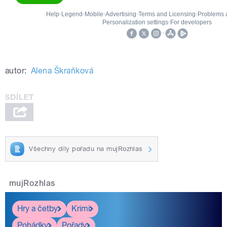
autor:
Alena Škraňková
Všechny díly pořadu na mujRozhlas
mujRozhlas
Hry a četby
Krimi
Pohádky
Pořady