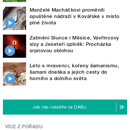
Manželé Macháčkovi proměnili
opuštěné nádraží v Kovářské v místo
plné života
Zatmění Slunce i Měsíce, Vavřincovy
slzy a Jeseteří úplněk: Procházka
srpnovou oblohou
Léto s mravenci, kořeny šamanismu,
šamani dneška a jejich cesty do
horního a dolního světa
Jak nás naladíte na DABu
VÍCE Z POŘADU