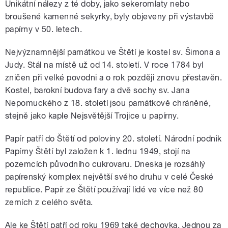
Unikátní nálezy z té doby, jako sekeromlaty nebo
broušené kamenné sekyrky, byly objeveny při výstavbě
papírny v 50. letech.
Nejvýznamnější památkou ve Štětí je kostel sv. Šimona a
Judy. Stál na místě už od 14. století. V roce 1784 byl
zničen při velké povodni a o rok později znovu přestavěn.
Kostel, barokní budova fary a dvě sochy sv. Jana
Nepomuckého z 18. století jsou památkově chráněné,
stejně jako kaple Nejsvětější Trojice u papírny.
Papír patří do Štětí od poloviny 20. století. Národní podnik
Papírny Štětí byl založen k 1. lednu 1949, stojí na
pozemcích původního cukrovaru. Dneska je rozsáhlý
papírenský komplex největší svého druhu v celé České
republice. Papír ze Štětí používají lidé ve více než 80
zemích z celého světa.
Ale ke Štětí patří od roku 1969 také dechovka. Jednou za