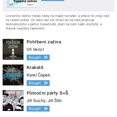
Lincolnův ostrov nikdo nikdy na mapě nenašel, a přece ho znají lidé
na celém světě. Už déle než sto třicet let na něm prožívají
dobrodružství s pěticí trosečníků, kteří na něm našli útočiště, a
hlavně nejedno tajemství.
Pohřbeni zaživa
Vít Vencl
Koupit
Krakatit
Karel Čapek
Koupit
Půlnoční párty S+Š
Jiří Suchý, Jiří Šlitr
Koupit