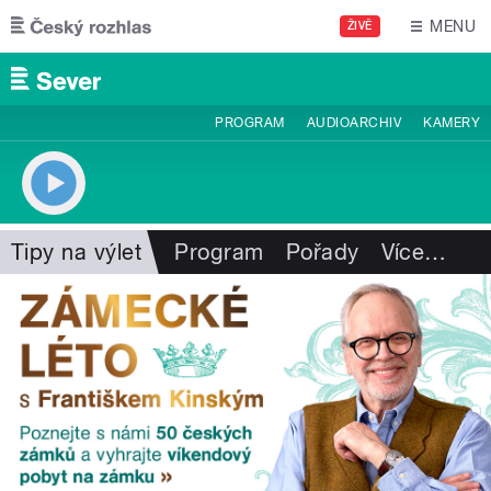
Přejít k hlavnímu obsahu
MENU
ŽIVĚ
PROGRAM
AUDIOARCHIV
KAMERY
Tipy na výlet
Program
Pořady
Více
…