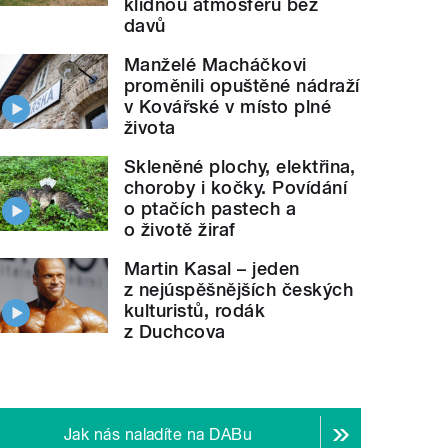
klidnou atmosféru bez
davů
Manželé Macháčkovi
proměnili opuštěné nádraží
v Kovářské v místo plné
života
Skleněné plochy, elektřina,
choroby i kočky. Povídání
o ptačích pastech a
o životě žiraf
Martin Kasal – jeden
z nejúspěšnějších českých
kulturistů, rodák
z Duchcova
Jak nás naladíte na DABu