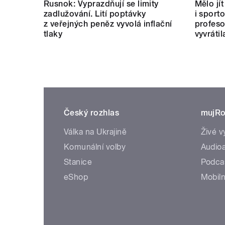
Rusnok: Vyprazdňují se limity
Mělo jí
zadlužování. Lití poptávky
i sport
z veřejných peněz vyvolá inflační
profeso
tlaky
vyvrátil
Český rozhlas
mujRo
Válka na Ukrajině
Živé v
Komunální volby
Audioa
Stanice
Podca
eShop
Mobiln