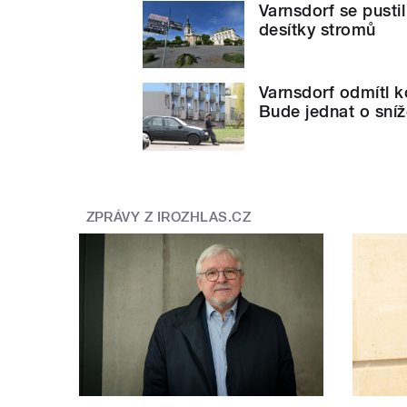
Varnsdorf se pusti
desítky stromů
Varnsdorf odmítl k
Bude jednat o sníž
ZPRÁVY Z IROZHLAS.CZ