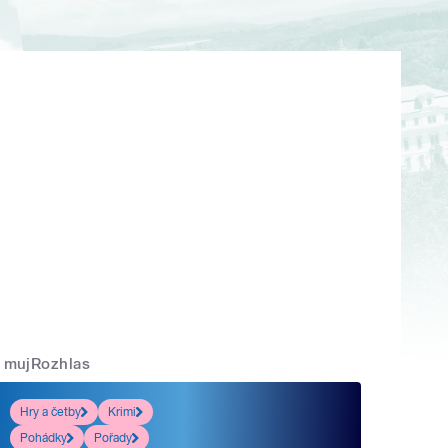
mujRozhlas
Hry a četby
Krimi
Pohádky
Pořady