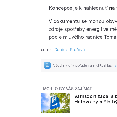
Koncepce je k nahlédnutí
na
V dokumentu se mohou obyvate
zdroje spotřeby energií ve mě
podle mluvčího radnice Tomá
autor:
Daniela Pilařová
Všechny díly pořadu na mujRozhlas
MOHLO BY VÁS ZAJÍMAT
Varnsdorf začal s 
Hotovo by mělo bý