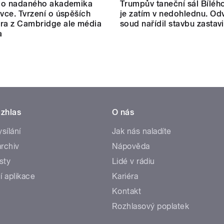
t o nadaného akademika
Trumpův taneční sál Bílé
ovce. Tvrzení o úspěších
je zatím v nedohlednu. Od
ra z Cambridge ale média
soud nařídil stavbu zastavi
a
zhlas
O nás
ysílání
Jak nás naladíte
rchiv
Nápověda
sty
Lidé v rádiu
í aplikace
Kariéra
Kontakt
Rozhlasový poplatek