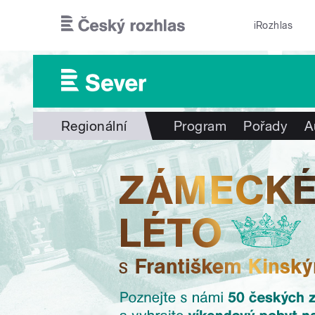
Přejít k hlavnímu obsahu
iRozhlas
Regionální
Program
Pořady
A