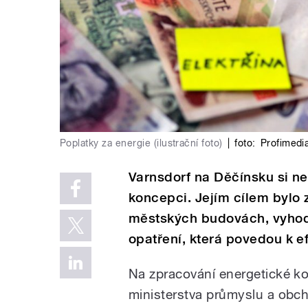
Poplatky za energie (ilustrační foto)
|
foto:
Profimedi
Varnsdorf na Děčínsku si ne
koncepci. Jejím cílem bylo 
městských budovách, vyhod
opatření, která povedou k e
Na zpracování energetické ko
ministerstva průmyslu a obc