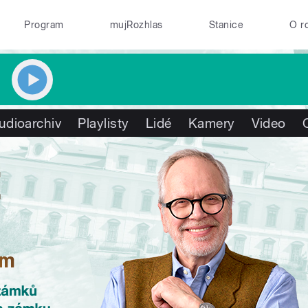
Program
mujRozhlas
Stanice
O r
udioarchiv
Playlisty
Lidé
Kamery
Video